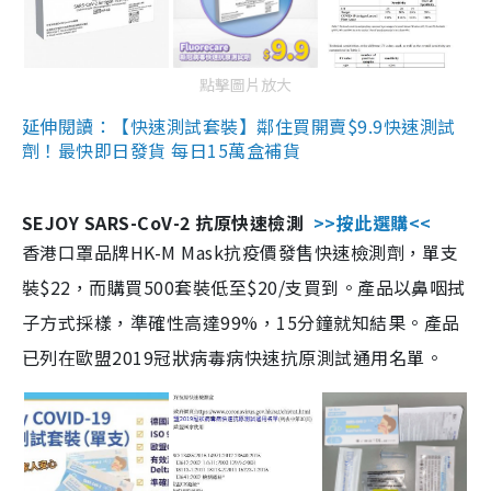
點擊圖片放大
延伸閱讀：【快速測試套裝】鄰住買開賣$9.9快速測試
劑！最快即日發貨 每日15萬盒補貨
SEJOY SARS-CoV-2 抗原快速檢測
>>按此選購<<
香港口罩品牌HK-M Mask抗疫價發售快速檢測劑，單支
裝$22，而購買500套裝低至$20/支買到。產品以鼻咽拭
子方式採樣，準確性高達99%，15分鐘就知結果。產品
已列在歐盟2019冠狀病毒病快速抗原測試通用名單。