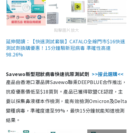
點擊圖片放大
延伸閱讀：【快速測試套裝】CATALO全線門市$16快速
測試劑換購優惠！15分鐘驗新冠病毒 準確性高達
98.26%
Savewo新型冠狀病毒快速抗原測試劑
>>按此選購<<
產品由香港口罩品牌Savewo聯乘DEEPBLUE合作推出，
抗疫優惠價低至$18買到。產品已獲得歐盟CE認證，主
要以採集鼻液樣本作檢測，能有效檢測Omicron及Delta
變種病毒，準確度達至99%，最快15分鐘就能知道檢測
結果。