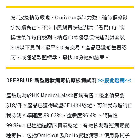
第5波疫情仍嚴峻，Omicron感染力強，確診個案數
字持續高企。不少市民購買快速測試「看門口」或
陽性後作每日檢測。精選13款優惠價快速測試套裝
$19以下買到，最平$10有交易！產品已獲衛生署認
可，或通過歐盟標準，最快10分鐘知結果。
DEEPBLUE 新型冠狀病毒抗原檢測試劑
>>按此選購<<
產品現時於HK Medical Mask官網有售，優惠價只要
$18/件。產品已獲得歐盟CE1434認證，可供民眾進行自
我檢測。準確度 99.03%、靈敏度96.4%、特異性
99.8%，已經通過臨床實驗認證，有效檢測新冠病毒變
種毒株，包括Omicron 及Delta變種病毒。使用鼻拭子