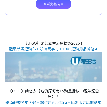
《U GO》請您去香港運動節2026！
體驗新興運動💦＋競技賽事💪＋100+運動用品攤位🔥
《U GO》請您去【名偵探柯南TV動畫播放30週年紀念
展】！
還原經典名場面📹＋30位角色同框📸＋原創限定感謝劇場