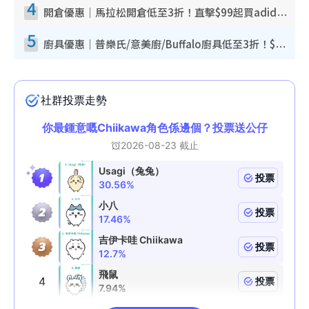
4
開倉優惠｜馬拉松開倉低至3折！直擊$99起買adidas／New Balance／Puma鞋款 STANLEY保溫杯劈價至$119起
5
廚具優惠｜普樂氏/意美廚/Buffalo廚具低至3折！$89起買煎鍋／炒鑊／個人鍋 同場小家電激減至$99起