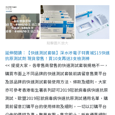
點擊圖片放大
延伸閱讀：【快速測試套裝】深水埗電子特賣城$15快速
抗原測試劑 現貨發售！買10支再送3支檢測棒
<< 提提大家，各零售商發售的快速測試套裝規格不一，
購買市面上不同品牌的快速測試套裝前請留意售賣平台
及該品牌的快速測試套裝使用方法、條款及細則，大家
亦可參考香港衞生署表列認可2019冠狀病毒病快速抗原
測試、歐盟2019冠狀病毒病快速抗原測試通用名單，購
買前留意訂購平台的使用條款及細則，一切以訂購平台
公佈的價錢為準。數量有限，售完即止；所有優惠細則