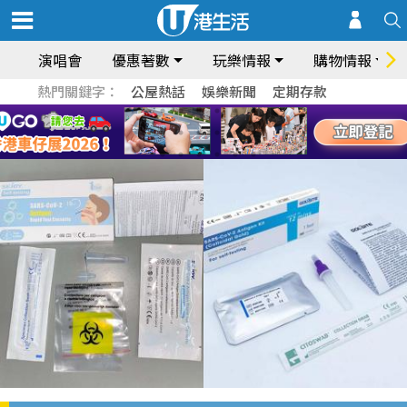
演唱會
優惠著數
玩樂情報
購物情報
熱門關鍵字：
公屋熱話
娛樂新聞
定期存款