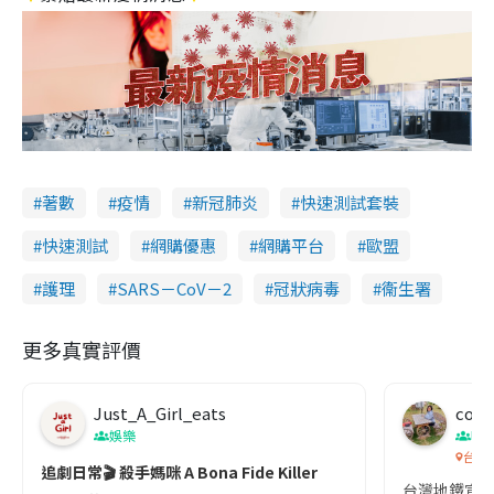
著數
疫情
新冠肺炎
快速測試套裝
快速測試
網購優惠
網購平台
歐盟
護理
SARS－CoV－2
冠狀病毒
衞生署
更多真實評價
Just_A_Girl_eats
co c
娛樂
吹
台灣
追劇日常🎬 殺手媽咪 A Bona Fide Killer
台灣地鐵宣