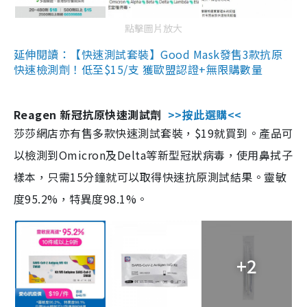
點擊圖片放大
延伸閱讀：【快速測試套裝】Good Mask發售3款抗原
快速檢測劑！低至$15/支 獲歐盟認證+無限購數量
Reagen 新冠抗原快速測試劑
>>按此選購<<
莎莎網店亦有售多款快速測試套裝，$19就買到。產品可
以檢測到Omicron及Delta等新型冠狀病毒，使用鼻拭子
樣本，只需15分鐘就可以取得快速抗原測試結果。靈敏
度95.2%，特異度98.1%。
+2