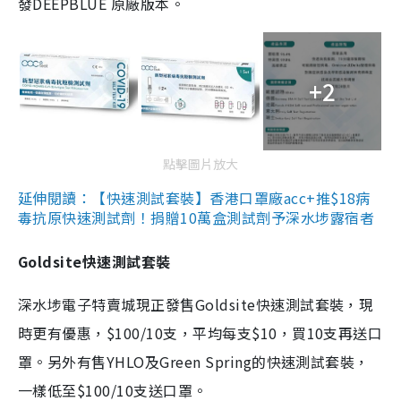
發DEEPBLUE 原廠版本。
+2
點擊圖片放大
延伸閱讀：【快速測試套裝】香港口罩廠acc+推$18病
毒抗原快速測試劑！捐贈10萬盒測試劑予深水埗露宿者
Goldsite快速測試套裝
深水埗電子特賣城現正發售Goldsite快速測試套裝，現
時更有優惠，$100/10支，平均每支$10，買10支再送口
罩。另外有售YHLO及Green Spring的快速測試套裝，
一樣低至$100/10支送口罩。