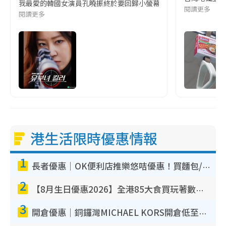
我最愛的韓國女演員孔曉振終於要回歸小螢幕啦!這次的劇本改編自同名
閱讀更多
閱讀更多
港生活限時優惠情報
1
長者優惠｜OK便利店推樂悠咭優惠！買麵包/牛奶/保健品拍卡即減
2
【8月生日優惠2026】全港85大食買玩著數攻略 自助餐/火鍋放題同行免費＋誠品/DONKI送現金券
3
開倉優惠｜銅鑼灣MICHAEL KORS開倉低至17折！直擊$500起買手袋/銀包/鞋款 必買經典Jet Set系列