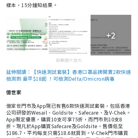
樣本，15分鐘知結果。
+2
點擊圖片放大
延伸閱讀：【快速測試套裝】香港口罩品牌開賣2款快速
檢測劑 最平$18起 ！可檢測Delta/Omicron病毒
億世家
億家世門市及App現已有售6款快速測試套裝，包括香港
公司研發的Wesail、Goldsite、Safecare、及V-Chek。
App限定優惠，購買10支可享75折，而門市則10支8
折。現凡於App購買Safecare及Goldsite，售價低至
$186.7，平均每支只需$18.6就買到。V-Chek門市購買