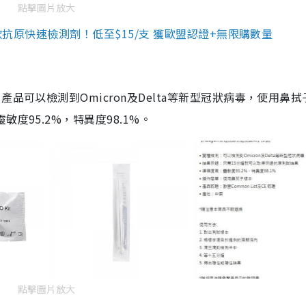
點擊圖片放大
3款抗原快速檢測劑！低至$15/支 獲歐盟認證+無限購數量
品可以檢測到Omicron及Delta等新型冠狀病毒，使用鼻拭
度95.2%，特異度98.1%。
點擊圖片放大