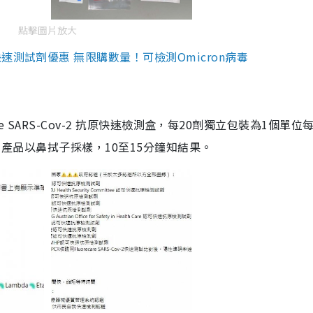
點擊圖片放大
測試劑優惠 無限購數量！可檢測Omicron病毒
are SARS-Cov-2 抗原快速檢測盒，每20劑獨立包裝為1個單位
5。產品以鼻拭子採樣，10至15分鐘知結果。