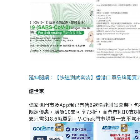
延伸閱讀：【快速測試套裝】香港口罩品牌開賣2款快速
億世家
億家世門市及App現已有售6款快速測試套裝，包括香港公司
限定優惠，購買10支可享75折，而門市則10支8折。現
支只需$18.6就買到。V-Chek門市購買一支平