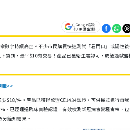
在Google追蹤
《UHK 港生活》
診個案數字持續高企。不少市民購買快速測試「看門口」或陽性後
以下買到，最平$10有交易！產品已獲衛生署認可，或通過歐盟
選購<<
惠價只要$18/件。產品已獲得歐盟CE1434認證，可供民眾進行自
性99.8%，已經通過臨床實驗認證，有效檢測新冠病毒變種毒株，
，15分鐘知結果。