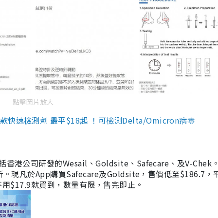
點擊圖片放大
檢測劑 最平$18起 ！可檢測Delta/Omicron病毒
研發的Wesail、Goldsite、Safecare、及V-Chek。
凡於App購買Safecare及Goldsite，售價低至$186.7
均不用$17.9就買到，數量有限，售完即止。