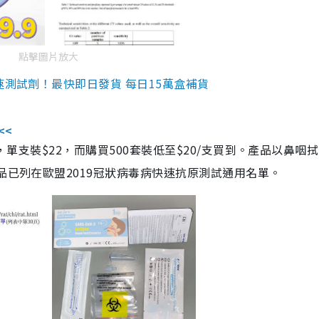
點擊圖片放大
速測試劑！最快即日發貨 每日15萬盒補貨
<<
，單支裝$22，而購買500套裝低至$20/支買到。產品以鼻咽
品已列在歐盟2019冠狀病毒病快速抗原測試通用名單。