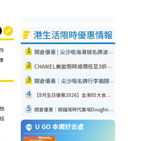
港生活限時優惠情報
1
作
開倉優惠 | 尖沙咀海港城名牌波鞋開倉低至1折！On鞋$899起／Joy&Peace鞋履$98起
標
2
CHANEL美妝限時減價低至3折！人氣粉底/唇膏/精華液低至$275！COCO香水都有平
3
開倉優惠｜尖沙咀名牌行李箱開倉低至4折！一連5日 American Tourister/ace./Hallmark $200起！
4
【8月生日優惠2026】全港85大食買玩著數攻略 自助餐/火鍋放題同行免費＋誠品/DONKI送現金券
5
我檢
開倉優惠｜銅鑼灣時代廣場Doughnut/Campo Marzio開倉低至1折！背囊、書包、手袋劈價$200起
包括
U GO 本週好去處