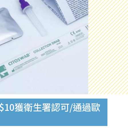
$10獲衛生署認可/通過歐