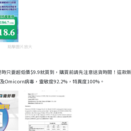
點擊圖片放大
劑，現時只要超低價$9.9就買到，購買前請先注意送貨時間！這款
Omicorn病毒，靈敏度92.2%，特異度100%。