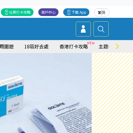
社群打卡攻略
商戶中心
下載 App
繁
简
周圍遊
18區好去處
香港打卡攻略
主題特集