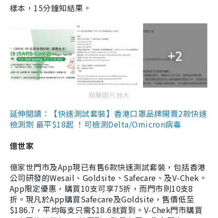
樣本，15分鐘知結果。
+2
點擊圖片放大
延伸閱讀：【快速測試套裝】香港口罩品牌開賣2款快速
檢測劑 最平$18起 ！可檢測Delta/Omicron病毒
億世家
億家世門市及App現已有售6款快速測試套裝，包括香港
公司研發的Wesail、Goldsite、Safecare、及V-Chek。
App限定優惠，購買10支可享75折，而門市則10支8
折。現凡於App購買Safecare及Goldsite，售價低至
$186.7，平均每支只需$18.6就買到。V-Chek門市購買