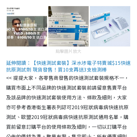
點擊圖片放大
延伸閱讀：【快速測試套裝】深水埗電子特賣城$15快速
抗原測試劑 現貨發售！買10支再送3支檢測棒
<< 提提大家，各零售商發售的快速測試套裝規格不一，
購買市面上不同品牌的快速測試套裝前請留意售賣平台
及該品牌的快速測試套裝使用方法、條款及細則，大家
亦可參考香港衞生署表列認可2019冠狀病毒病快速抗原
測試、歐盟2019冠狀病毒病快速抗原測試通用名單，購
買前留意訂購平台的使用條款及細則，一切以訂購平台
公佈的價錢為準。數量有限，售完即止；所有優惠細則