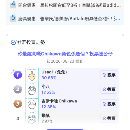
4
開倉優惠｜馬拉松開倉低至3折！直擊$99起買adidas／New Balance／Puma鞋款 STANLEY保溫杯劈價至$119起
5
廚具優惠｜普樂氏/意美廚/Buffalo廚具低至3折！$89起買煎鍋／炒鑊／個人鍋 同場小家電激減至$99起