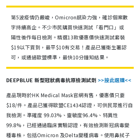
第5波疫情仍嚴峻，Omicron感染力強，確診個案數
字持續高企。不少市民購買快速測試「看門口」或
陽性後作每日檢測。精選13款優惠價快速測試套裝
$19以下買到，最平$10有交易！產品已獲衛生署認
可，或通過歐盟標準，最快10分鐘知結果。
DEEPBLUE 新型冠狀病毒抗原檢測試劑
>>按此選購<<
產品現時於HK Medical Mask官網有售，優惠價只要
$18/件。產品已獲得歐盟CE1434認證，可供民眾進行自
我檢測。準確度 99.03%、靈敏度96.4%、特異性
99.8%，已經通過臨床實驗認證，有效檢測新冠病毒變
種毒株，包括Omicron 及Delta變種病毒。使用鼻拭子