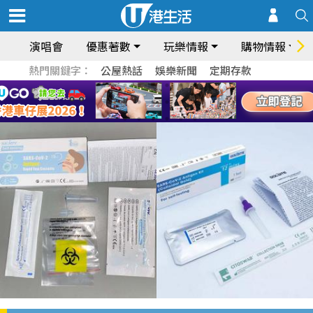
演唱會
優惠著數
玩樂情報
購物情報
熱門關鍵字：
公屋熱話
娛樂新聞
定期存款