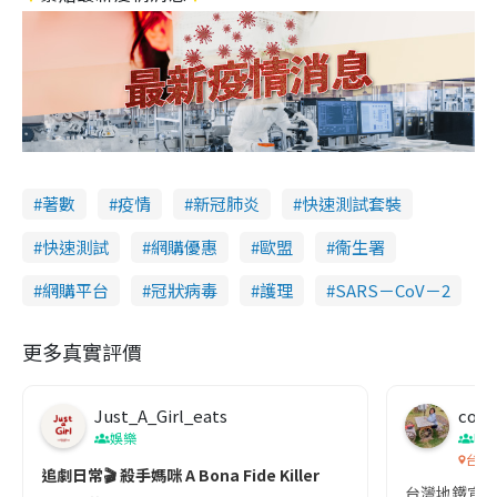
著數
疫情
新冠肺炎
快速測試套裝
快速測試
網購優惠
歐盟
衞生署
網購平台
冠狀病毒
護理
SARS－CoV－2
更多真實評價
Just_A_Girl_eats
co c
娛樂
吹
台灣
追劇日常🎬 殺手媽咪 A Bona Fide Killer
台灣地鐵宣