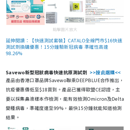
點擊圖片放大
延伸閱讀：【快速測試套裝】CATALO全線門市$16快速
測試劑換購優惠！15分鐘驗新冠病毒 準確性高達
98.26%
Savewo新型冠狀病毒快速抗原測試劑
>>按此選購<<
產品由香港口罩品牌Savewo聯乘DEEPBLUE合作推出，
抗疫優惠價低至$18買到。產品已獲得歐盟CE認證，主
要以採集鼻液樣本作檢測，能有效檢測Omicron及Delta
變種病毒，準確度達至99%，最快15分鐘就能知道檢測
結果。