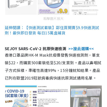
點擊圖片放大
延伸閱讀：【快速測試套裝】鄰住買開賣$9.9快速測試
劑！最快即日發貨 每日15萬盒補貨
SEJOY SARS-CoV-2 抗原快速檢測
>>按此選購<<
香港口罩品牌HK-M Mask抗疫價發售快速檢測劑，單支
裝$22，而購買500套裝低至$20/支買到。產品以鼻咽拭
子方式採樣，準確性高達99%，15分鐘就知結果。產品
已列在歐盟2019冠狀病毒病快速抗原測試通用名單。