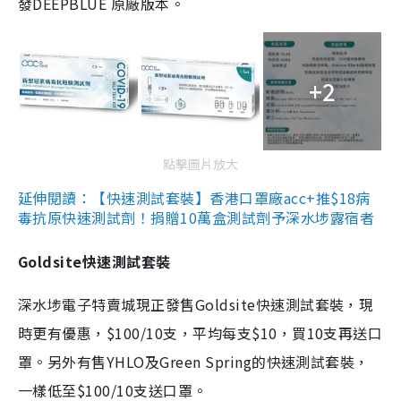
發DEEPBLUE 原廠版本。
+2
點擊圖片放大
延伸閱讀：【快速測試套裝】香港口罩廠acc+推$18病
毒抗原快速測試劑！捐贈10萬盒測試劑予深水埗露宿者
Goldsite快速測試套裝
深水埗電子特賣城現正發售Goldsite快速測試套裝，現
時更有優惠，$100/10支，平均每支$10，買10支再送口
罩。另外有售YHLO及Green Spring的快速測試套裝，
一樣低至$100/10支送口罩。