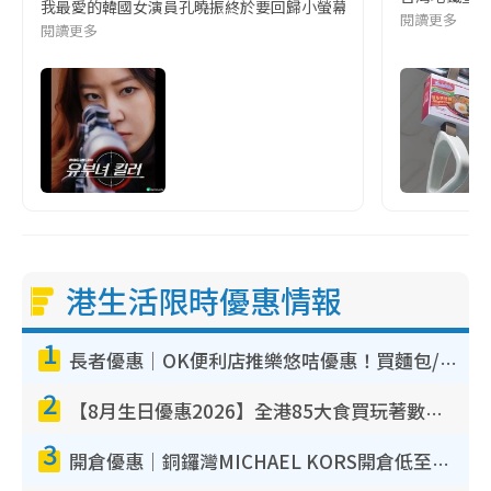
我最愛的韓國女演員孔曉振終於要回歸小螢幕啦!這次的劇本改編自同名
閱讀更多
閱讀更多
港生活限時優惠情報
1
長者優惠｜OK便利店推樂悠咭優惠！買麵包/牛奶/保健品拍卡即減
2
【8月生日優惠2026】全港85大食買玩著數攻略 自助餐/火鍋放題同行免費＋誠品/DONKI送現金券
3
開倉優惠｜銅鑼灣MICHAEL KORS開倉低至17折！直擊$500起買手袋/銀包/鞋款 必買經典Jet Set系列