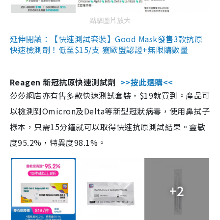
點擊圖片放大
延伸閱讀：【快速測試套裝】Good Mask發售3款抗原
快速檢測劑！低至$15/支 獲歐盟認證+無限購數量
Reagen 新冠抗原快速測試劑
>>按此選購<<
莎莎網店亦有售多款快速測試套裝，$19就買到。產品可
以檢測到Omicron及Delta等新型冠狀病毒，使用鼻拭子
樣本，只需15分鐘就可以取得快速抗原測試結果。靈敏
度95.2%，特異度98.1%。
+2