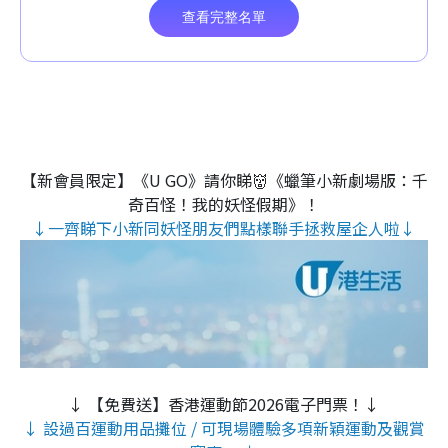
【新會員限定】《U GO》請你睇👹《蠟筆小新劇場版：千
奇百怪！我的妖怪假期》！
↓一齊睇下小新同妖怪朋友們點樣聯手拯救屋企人啦↓
↓ 【免費送】香港運動節2026電子門票！↓
↓ 設過百運動用品攤位 / 可現場體驗多項新穎運動及觀賞