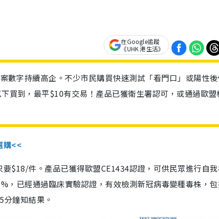
在Google追蹤
《UHK 港生活》
診個案數字持續高企。不少市民購買快速測試「看門口」或陽性後
以下買到，最平$10有交易！產品已獲衛生署認可，或通過歐盟
選購<<
惠價只要$18/件。產品已獲得歐盟CE1434認證，可供民眾進行自
性99.8%，已經通過臨床實驗認證，有效檢測新冠病毒變種毒株，
，15分鐘知結果。