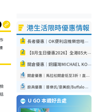
港生活限時優惠情報
1
作
長者優惠｜OK便利店推樂悠咭優惠！買麵包/牛奶/保健品拍卡即減
標
2
【8月生日優惠2026】全港85大食買玩著數攻略 自助餐/火鍋放題同行免費＋誠品/DONKI送現金券
3
開倉優惠｜銅鑼灣MICHAEL KORS開倉低至17折！直擊$500起買手袋/銀包/鞋款 必買經典Jet Set系列
4
開倉優惠｜馬拉松開倉低至3折！直擊$99起買adidas／New Balance／Puma鞋款 STANLEY保溫杯劈價至$119起
5
我檢
廚具優惠｜普樂氏/意美廚/Buffalo廚具低至3折！$89起買煎鍋／炒鑊／個人鍋 同場小家電激減至$99起
包括
U GO 本週好去處