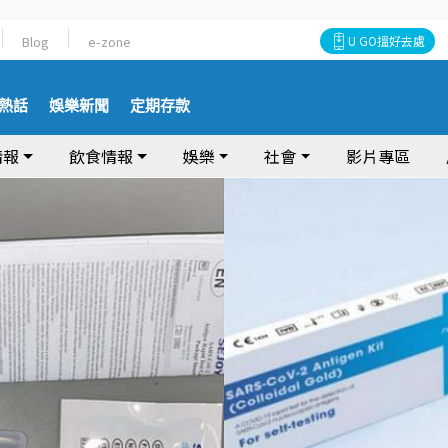
Blog
e-zone
U GO搵好去處
熱話
娛樂新聞
定期存款
情報
飲食情報
娛樂
社會
影片專區