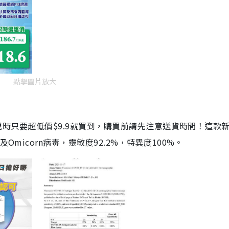
點擊圖片放大
劑，現時只要超低價$9.9就買到，購買前請先注意送貨時間！這款
Omicorn病毒，靈敏度92.2%，特異度100%。