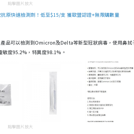
點擊圖片放大
3款抗原快速檢測劑！低至$15/支 獲歐盟認證+無限購數量
品可以檢測到Omicron及Delta等新型冠狀病毒，使用鼻拭
度95.2%，特異度98.1%。
點擊圖片放大