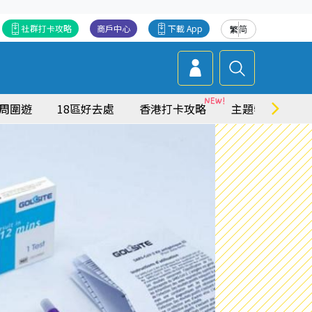
社群打卡攻略
商戶中心
下載 App
繁
简
周圍遊
18區好去處
香港打卡攻略
主題特集