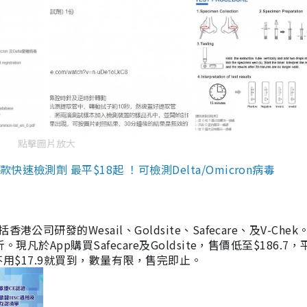
點擊圖片放大
檢測劑 最平$18起 ！可檢測Delta/Omicron病毒
研發的Wesail、Goldsite、Safecare、及V-Chek。
凡於App購買Safecare及Goldsite，售價低至$186.7
均不用$17.9就買到，數量有限，售完即止。