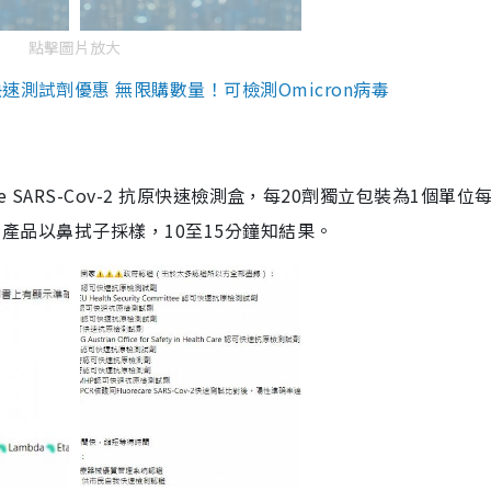
點擊圖片放大
測試劑優惠 無限購數量！可檢測Omicron病毒
are SARS-Cov-2 抗原快速檢測盒，每20劑獨立包裝為1個單位
5。產品以鼻拭子採樣，10至15分鐘知結果。