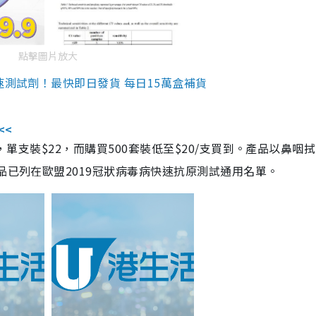
點擊圖片放大
速測試劑！最快即日發貨 每日15萬盒補貨
<<
，單支裝$22，而購買500套裝低至$20/支買到。產品以鼻咽
品已列在歐盟2019冠狀病毒病快速抗原測試通用名單。