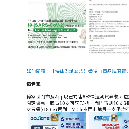
延伸閱讀：【快速測試套裝】香港口罩品牌開賣2款快速
億世家
億家世門市及App現已有售6款快速測試套裝，包括香港公司
限定優惠，購買10支可享75折，而門市則10支8折。現
支只需$18.6就買到。V-Chek門市購買一支平