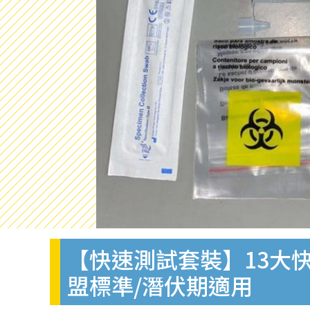
【快速測試套裝】13大快
盟標準/潛伏期適用