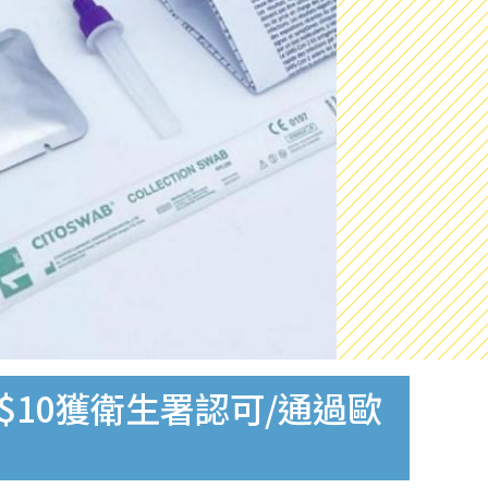
$10獲衛生署認可/通過歐