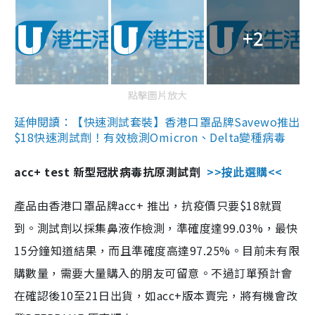
+2
點擊圖片放大
延伸閱讀：【快速測試套裝】香港口罩品牌Savewo推出
$18快速測試劑！有效檢測Omicron、Delta變種病毒
acc+ test 新型冠狀病毒抗原測試劑
>>按此選購<<
產品由香港口罩品牌acc+ 推出，抗疫價只要$18就買
到。測試劑以採集鼻液作檢測，準確度達99.03%，最快
15分鐘知道結果，而且準確度高達97.25%。目前未有限
購數量，需要大量購入的朋友可留意。不過訂單預計會
在確認後10至21日出貨，如acc+版本賣完，將有機會改