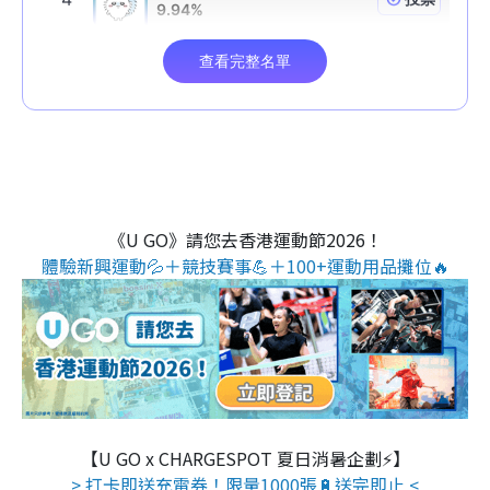
《U GO》請您去香港運動節2026！
體驗新興運動💦＋競技賽事💪＋100+運動用品攤位🔥
【U GO x CHARGESPOT 夏日消暑企劃⚡】
> 打卡即送充電券！限量1000張🔋送完即止 <