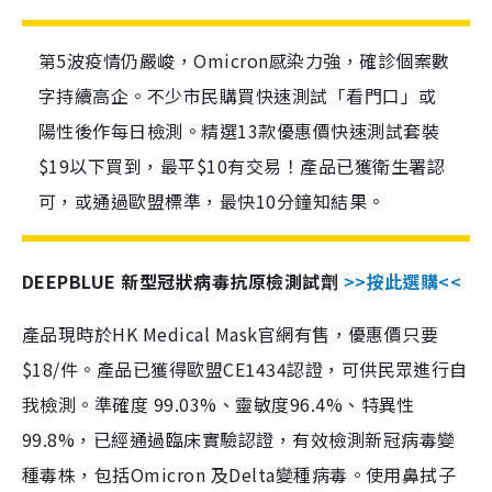
第5波疫情仍嚴峻，Omicron感染力強，確診個案數
字持續高企。不少市民購買快速測試「看門口」或
陽性後作每日檢測。精選13款優惠價快速測試套裝
$19以下買到，最平$10有交易！產品已獲衛生署認
可，或通過歐盟標準，最快10分鐘知結果。
DEEPBLUE 新型冠狀病毒抗原檢測試劑
>>按此選購<<
產品現時於HK Medical Mask官網有售，優惠價只要
$18/件。產品已獲得歐盟CE1434認證，可供民眾進行自
我檢測。準確度 99.03%、靈敏度96.4%、特異性
99.8%，已經通過臨床實驗認證，有效檢測新冠病毒變
種毒株，包括Omicron 及Delta變種病毒。使用鼻拭子