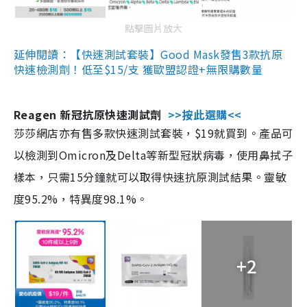
點擊圖片放大
延伸閱讀：【快速測試套裝】Good Mask發售3款抗原
快速檢測劑！低至$15/支 獲歐盟認證+無限購數量
Reagen 新冠抗原快速測試劑
>>按此選購<<
莎莎網店亦有售多款快速測試套裝，$19就買到。產品可
以檢測到Omicron及Delta等新型冠狀病毒，使用鼻拭子
樣本，只需15分鐘就可以取得快速抗原測試結果。靈敏
度95.2%，特異度98.1%。
+2