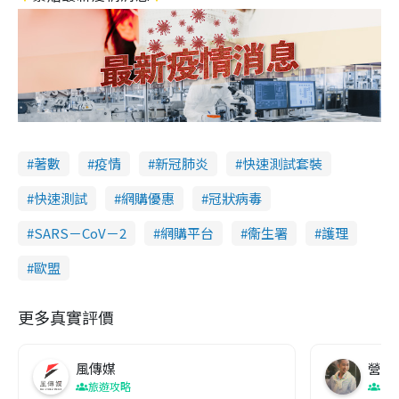
著數
疫情
新冠肺炎
快速測試套裝
快速測試
網購優惠
冠狀病毒
SARS－CoV－2
網購平台
衞生署
護理
歐盟
更多真實評價
風傳媒
營養教
旅遊攻略
生