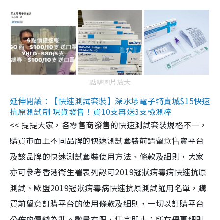
點擊圖片放大
延伸閱讀：【快速測試套裝】深水埗電子特賣城$15快速
抗原測試劑 現貨發售！買10支再送3支檢測棒
<< 提提大家，各零售商發售的快速測試套裝規格不一，
購買市面上不同品牌的快速測試套裝前請留意售賣平台
及該品牌的快速測試套裝使用方法、條款及細則，大家
亦可參考香港衞生署表列認可2019冠狀病毒病快速抗原
測試、歐盟2019冠狀病毒病快速抗原測試通用名單，購
買前留意訂購平台的使用條款及細則，一切以訂購平台
公佈的價錢為準。數量有限，售完即止；所有優惠細則