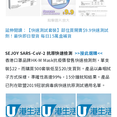
點擊圖片放大
延伸閱讀：【快速測試套裝】鄰住買開賣$9.9快速測試
劑！最快即日發貨 每日15萬盒補貨
SEJOY SARS-CoV-2 抗原快速檢測
>>按此選購<<
香港口罩品牌HK-M Mask抗疫價發售快速檢測劑，單支
裝$22，而購買500套裝低至$20/支買到。產品以鼻咽拭
子方式採樣，準確性高達99%，15分鐘就知結果。產品
已列在歐盟2019冠狀病毒病快速抗原測試通用名單。