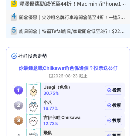
3
豐澤優惠勁減低至44折！Mac mini/iPhone17Pro大減價！廚房家電$220起
4
開倉優惠｜尖沙咀名牌行李箱開倉低至4折！一連5日 American Tourister/ace./Hallmark $200起！
5
廚具開倉｜特福Tefal廚具/家電開倉低至3折！$220起買平底鍋/炒鑊/湯煲！電飯煲/吸塵機/燙斗$418起