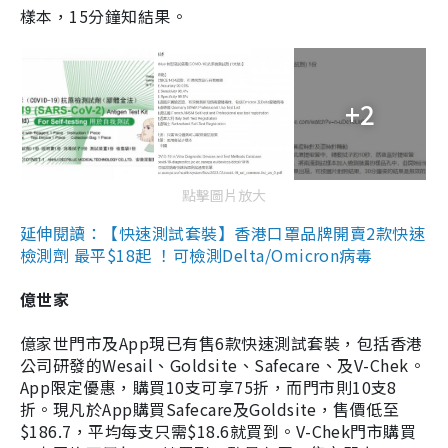
樣本，15分鐘知結果。
+2
點擊圖片放大
延伸閱讀：【快速測試套裝】香港口罩品牌開賣2款快速
檢測劑 最平$18起 ！可檢測Delta/Omicron病毒
億世家
億家世門市及App現已有售6款快速測試套裝，包括香港
公司研發的Wesail、Goldsite、Safecare、及V-Chek。
App限定優惠，購買10支可享75折，而門市則10支8
折。現凡於App購買Safecare及Goldsite，售價低至
$186.7，平均每支只需$18.6就買到。V-Chek門市購買