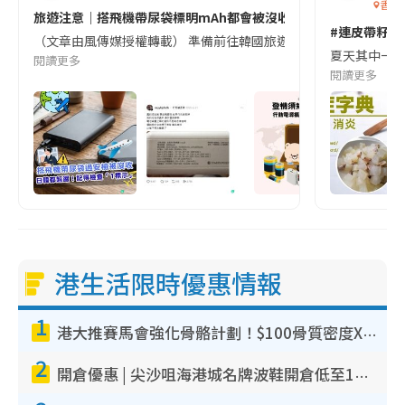
香港
旅遊注意｜搭飛機帶尿袋標明mAh都會被沒收😱出發前切記檢查「1
#連皮帶籽都
（文章由風傳媒授權轉載） 準備前往韓國旅遊的民眾，近期要特別留
夏天其中一種時
閱讀更多
閱讀更多
港生活限時優惠情報
1
港大推賽馬會強化骨骼計劃！$100骨質密度X光檢查 完成免費運動訓練送超市禮券！附參加資格
2
開倉優惠 | 尖沙咀海港城名牌波鞋開倉低至1折！On鞋$899起／Joy&Peace鞋履$98起