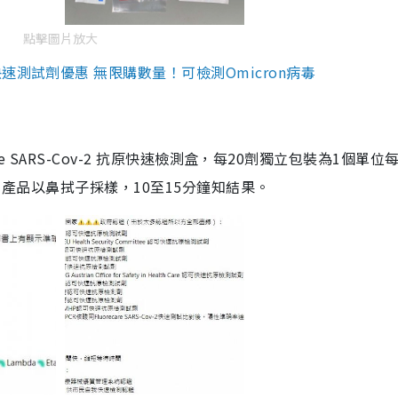
點擊圖片放大
測試劑優惠 無限購數量！可檢測Omicron病毒
are SARS-Cov-2 抗原快速檢測盒，每20劑獨立包裝為1個單位
5。產品以鼻拭子採樣，10至15分鐘知結果。