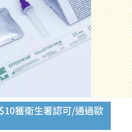
$10獲衛生署認可/通過歐