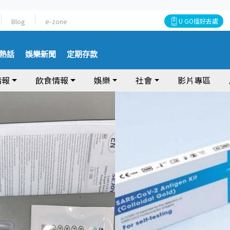
Blog
e-zone
U GO搵好去處
熱話
娛樂新聞
定期存款
情報
飲食情報
娛樂
社會
影片專區