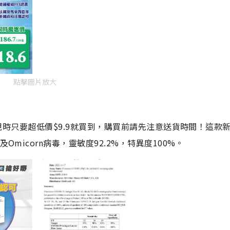
點擊圖片放大
劑，現時只要超低價$9.9就買到，購買前請先注意送貨時間！這款
Omicorn病毒，靈敏度92.2%，特異度100%。