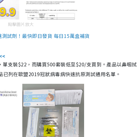
點擊圖片放大
速測試劑！最快即日發貨 每日15萬盒補貨
<<
，單支裝$22，而購買500套裝低至$20/支買到。產品以鼻咽
品已列在歐盟2019冠狀病毒病快速抗原測試通用名單。