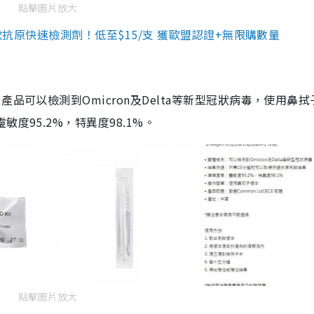
點擊圖片放大
3款抗原快速檢測劑！低至$15/支 獲歐盟認證+無限購數量
品可以檢測到Omicron及Delta等新型冠狀病毒，使用鼻拭
度95.2%，特異度98.1%。
點擊圖片放大