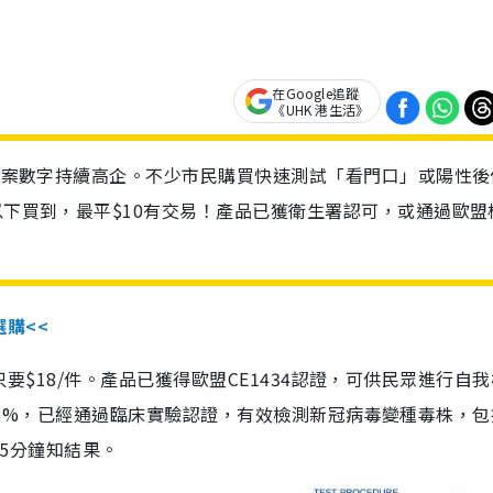
在Google追蹤
《UHK 港生活》
診個案數字持續高企。不少市民購買快速測試「看門口」或陽性後
以下買到，最平$10有交易！產品已獲衛生署認可，或通過歐盟
選購<<
惠價只要$18/件。產品已獲得歐盟CE1434認證，可供民眾進行自
性99.8%，已經通過臨床實驗認證，有效檢測新冠病毒變種毒株，
，15分鐘知結果。