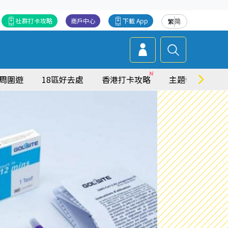
社群打卡攻略
商戶中心
下載 App
繁
简
周圍遊
18區好去處
香港打卡攻略
主題特集