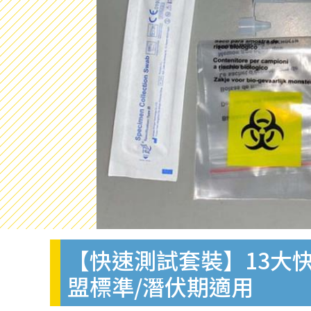
【快速測試套裝】13大快
盟標準/潛伏期適用