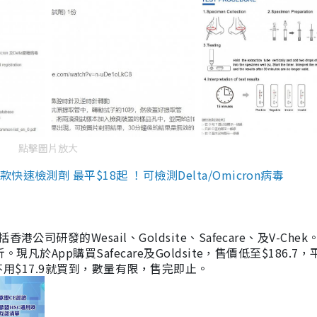
點擊圖片放大
檢測劑 最平$18起 ！可檢測Delta/Omicron病毒
研發的Wesail、Goldsite、Safecare、及V-Chek。
凡於App購買Safecare及Goldsite，售價低至$186.7
均不用$17.9就買到，數量有限，售完即止。