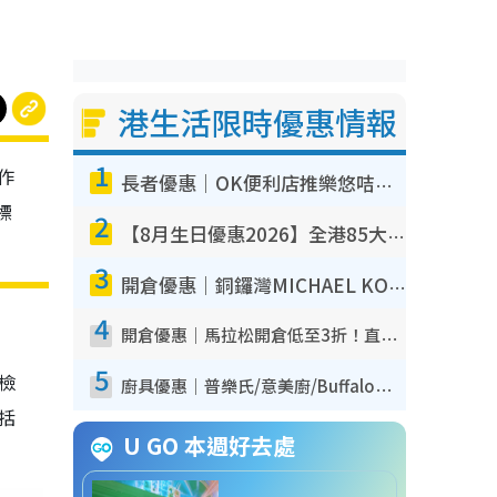
港生活限時優惠情報
1
作
長者優惠｜OK便利店推樂悠咭優惠！買麵包/牛奶/保健品拍卡即減
標
2
【8月生日優惠2026】全港85大食買玩著數攻略 自助餐/火鍋放題同行免費＋誠品/DONKI送現金券
3
開倉優惠｜銅鑼灣MICHAEL KORS開倉低至17折！直擊$500起買手袋/銀包/鞋款 必買經典Jet Set系列
4
開倉優惠｜馬拉松開倉低至3折！直擊$99起買adidas／New Balance／Puma鞋款 STANLEY保溫杯劈價至$119起
5
我檢
廚具優惠｜普樂氏/意美廚/Buffalo廚具低至3折！$89起買煎鍋／炒鑊／個人鍋 同場小家電激減至$99起
包括
U GO 本週好去處