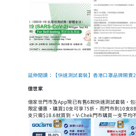
延伸閱讀：【快速測試套裝】香港口罩品牌開賣2款快速
億世家
億家世門市及App現已有售6款快速測試套裝，包括香港公司
限定優惠，購買10支可享75折，而門市則10支8折。現
支只需$18.6就買到。V-Chek門市購買一支平