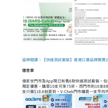
延伸閱讀：【快速測試套裝】香港口罩品牌開賣2款快速
億世家
億家世門市及App現已有售6款快速測試套裝，包括香港公司
限定優惠，購買10支可享75折，而門市則10支8折。現
支只需$18.6就買到。V-Chek門市購買一支平