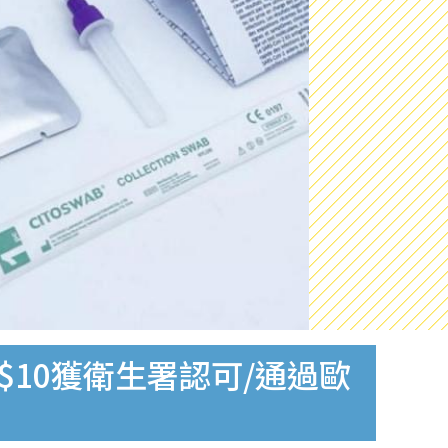
$10獲衛生署認可/通過歐