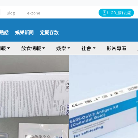
Blog
e-zone
U GO搵好去處
熱話
娛樂新聞
定期存款
情報
飲食情報
娛樂
社會
影片專區