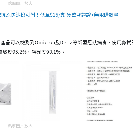
點擊圖片放大
3款抗原快速檢測劑！低至$15/支 獲歐盟認證+無限購數量
品可以檢測到Omicron及Delta等新型冠狀病毒，使用鼻拭
度95.2%，特異度98.1%。
點擊圖片放大