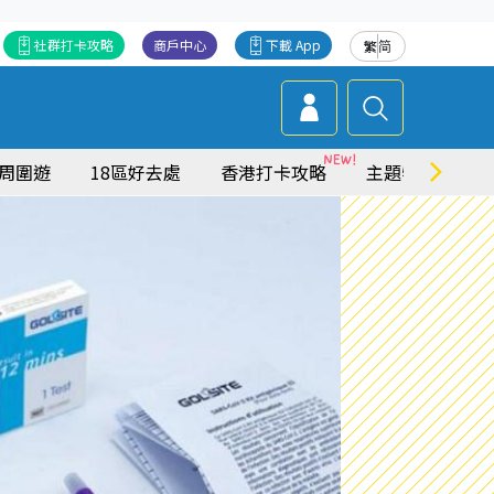
社群打卡攻略
商戶中心
下載 App
繁
简
周圍遊
18區好去處
香港打卡攻略
主題特集