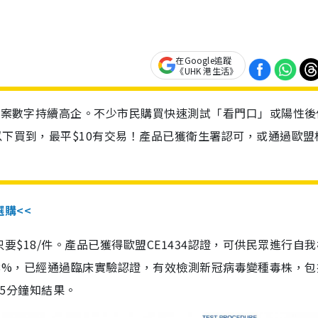
在Google追蹤
《UHK 港生活》
診個案數字持續高企。不少市民購買快速測試「看門口」或陽性後
以下買到，最平$10有交易！產品已獲衛生署認可，或通過歐盟
選購<<
惠價只要$18/件。產品已獲得歐盟CE1434認證，可供民眾進行自
性99.8%，已經通過臨床實驗認證，有效檢測新冠病毒變種毒株，
，15分鐘知結果。