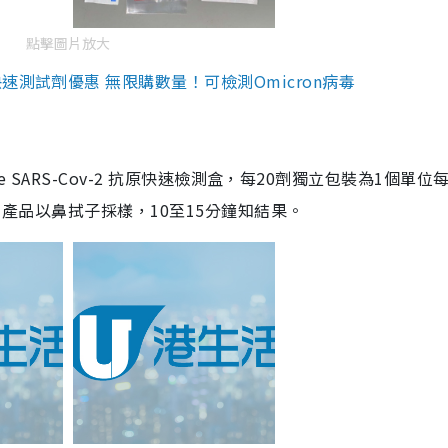
點擊圖片放大
測試劑優惠 無限購數量！可檢測Omicron病毒
are SARS-Cov-2 抗原快速檢測盒，每20劑獨立包裝為1個單位
5。產品以鼻拭子採樣，10至15分鐘知結果。