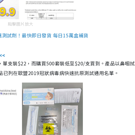
點擊圖片放大
速測試劑！最快即日發貨 每日15萬盒補貨
<<
，單支裝$22，而購買500套裝低至$20/支買到。產品以鼻咽
品已列在歐盟2019冠狀病毒病快速抗原測試通用名單。