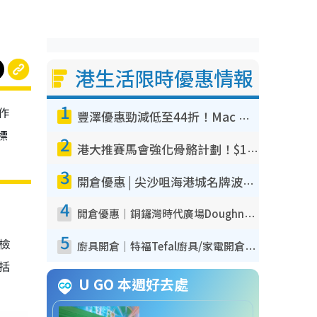
港生活限時優惠情報
1
作
豐澤優惠勁減低至44折！Mac mini/iPhone17Pro大減價！廚房家電$220起
標
2
港大推賽馬會強化骨骼計劃！$100骨質密度X光檢查 完成免費運動訓練送超市禮券！附參加資格
3
開倉優惠 | 尖沙咀海港城名牌波鞋開倉低至1折！On鞋$899起／Joy&Peace鞋履$98起
4
開倉優惠｜銅鑼灣時代廣場Doughnut/Campo Marzio開倉低至1折！背囊、書包、手袋劈價$200起
5
我檢
廚具開倉｜特福Tefal廚具/家電開倉低至3折！$220起買平底鍋/炒鑊/湯煲！電飯煲/吸塵機/燙斗$418起
包括
U GO 本週好去處