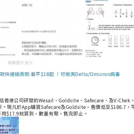
點擊圖片放大
檢測劑 最平$18起 ！可檢測Delta/Omicron病毒
研發的Wesail、Goldsite、Safecare、及V-Chek。
凡於App購買Safecare及Goldsite，售價低至$186.7
均不用$17.9就買到，數量有限，售完即止。