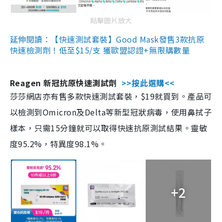
點擊圖片放大
延伸閱讀：【快速測試套裝】Good Mask發售3款抗原
快速檢測劑！低至$15/支 獲歐盟認證+無限購數量
Reagen 新冠抗原快速測試劑
>>按此選購<<
莎莎網店亦有售多款快速測試套裝，$19就買到。產品可
以檢測到Omicron及Delta等新型冠狀病毒，使用鼻拭子
樣本，只需15分鐘就可以取得快速抗原測試結果。靈敏
度95.2%，特異度98.1%。
+2