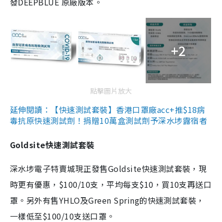
發DEEPBLUE 原廠版本。
+2
點擊圖片放大
延伸閱讀：【快速測試套裝】香港口罩廠acc+推$18病
毒抗原快速測試劑！捐贈10萬盒測試劑予深水埗露宿者
Goldsite快速測試套裝
深水埗電子特賣城現正發售Goldsite快速測試套裝，現
時更有優惠，$100/10支，平均每支$10，買10支再送口
罩。另外有售YHLO及Green Spring的快速測試套裝，
一樣低至$100/10支送口罩。