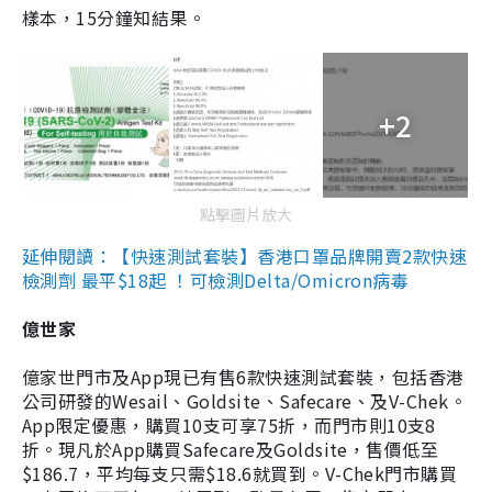
樣本，15分鐘知結果。
+2
點擊圖片放大
延伸閱讀：【快速測試套裝】香港口罩品牌開賣2款快速
檢測劑 最平$18起 ！可檢測Delta/Omicron病毒
億世家
億家世門市及App現已有售6款快速測試套裝，包括香港
公司研發的Wesail、Goldsite、Safecare、及V-Chek。
App限定優惠，購買10支可享75折，而門市則10支8
折。現凡於App購買Safecare及Goldsite，售價低至
$186.7，平均每支只需$18.6就買到。V-Chek門市購買