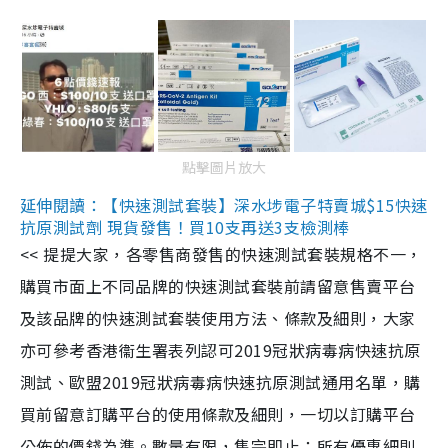
點擊圖片放大
延伸閱讀：【快速測試套裝】深水埗電子特賣城$15快速
抗原測試劑 現貨發售！買10支再送3支檢測棒
<< 提提大家，各零售商發售的快速測試套裝規格不一，
購買市面上不同品牌的快速測試套裝前請留意售賣平台
及該品牌的快速測試套裝使用方法、條款及細則，大家
亦可參考香港衞生署表列認可2019冠狀病毒病快速抗原
測試、歐盟2019冠狀病毒病快速抗原測試通用名單，購
買前留意訂購平台的使用條款及細則，一切以訂購平台
公佈的價錢為準。數量有限，售完即止；所有優惠細則