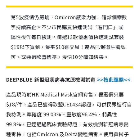
第5波疫情仍嚴峻，Omicron感染力強，確診個案數
字持續高企。不少市民購買快速測試「看門口」或
陽性後作每日檢測。精選13款優惠價快速測試套裝
$19以下買到，最平$10有交易！產品已獲衛生署認
可，或通過歐盟標準，最快10分鐘知結果。
DEEPBLUE 新型冠狀病毒抗原檢測試劑
>>按此選購<<
產品現時於HK Medical Mask官網有售，優惠價只要
$18/件。產品已獲得歐盟CE1434認證，可供民眾進行自
我檢測。準確度 99.03%、靈敏度96.4%、特異性
99.8%，已經通過臨床實驗認證，有效檢測新冠病毒變
種毒株，包括Omicron 及Delta變種病毒。使用鼻拭子