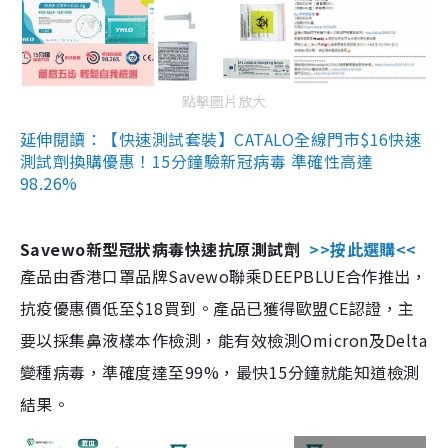
點擊圖片放大
延伸閱讀：【快速測試套裝】CATALO全線門市$16快速
測試劑換購優惠！15分鐘驗新冠病毒 準確性高達
98.26%
Savewo新型冠狀病毒快速抗原測試劑
>>按此選購<<
產品由香港口罩品牌Savewo聯乘DEEPBLUE合作推出，
抗疫優惠價低至$18買到。產品已獲得歐盟CE認證，主
要以採集鼻液樣本作檢測，能有效檢測Omicron及Delta
變種病毒，準確度達至99%，最快15分鐘就能知道檢測
結果。