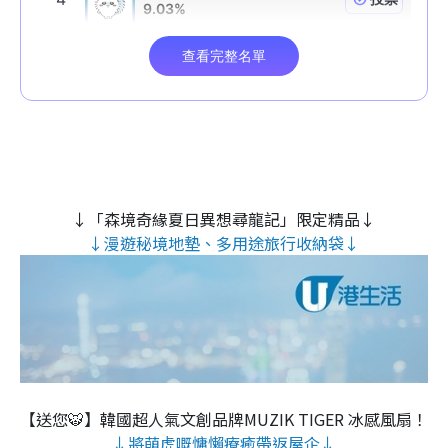
↓「森境奇緣夏日異想尋龍記」限定精品↓
↓漫遊秘境地墊、多用途旅行收納袋↓
【送您🐯】韓國超人氣文創品牌MUZIK TIGER 冰感風扇！
↓將萌虎嘅慵懶療癒帶返屋企↓