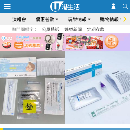
演唱會
優惠著數
玩樂情報
購物情報
熱門關鍵字：
公屋熱話
娛樂新聞
定期存款