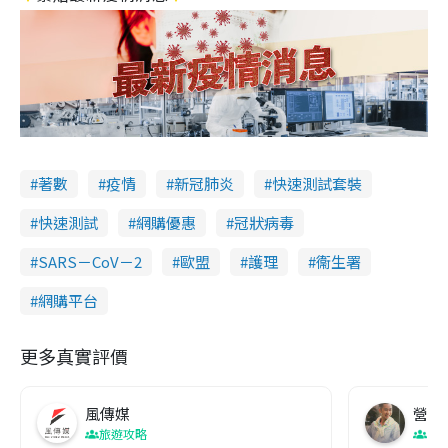
著數
疫情
新冠肺炎
快速測試套裝
快速測試
網購優惠
冠狀病毒
SARS－CoV－2
歐盟
護理
衞生署
網購平台
更多真實評價
風傳媒
營養教
旅遊攻略
生