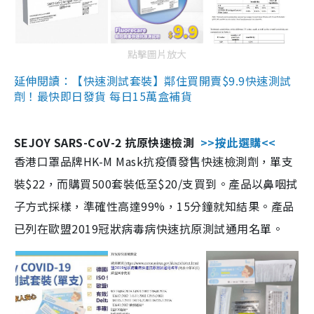
點擊圖片放大
延伸閱讀：【快速測試套裝】鄰住買開賣$9.9快速測試
劑！最快即日發貨 每日15萬盒補貨
SEJOY SARS-CoV-2 抗原快速檢測
>>按此選購<<
香港口罩品牌HK-M Mask抗疫價發售快速檢測劑，單支
裝$22，而購買500套裝低至$20/支買到。產品以鼻咽拭
子方式採樣，準確性高達99%，15分鐘就知結果。產品
已列在歐盟2019冠狀病毒病快速抗原測試通用名單。