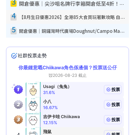
3
開倉優惠｜尖沙咀名牌行李箱開倉低至4折！一連5日 American Tourister/ace./Hallmark $200起！
4
【8月生日優惠2026】全港85大食買玩著數攻略 自助餐/火鍋放題同行免費＋誠品/DONKI送現金券
5
開倉優惠｜銅鑼灣時代廣場Doughnut/Campo Marzio開倉低至1折！背囊、書包、手袋劈價$200起