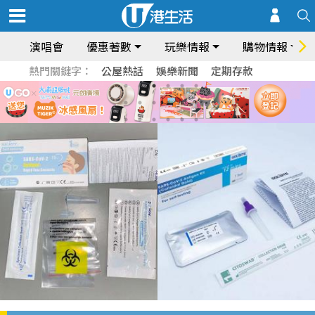
演唱會
優惠著數
玩樂情報
購物情報
熱門關鍵字：
公屋熱話
娛樂新聞
定期存款