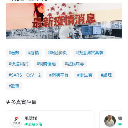
著數
疫情
新冠肺炎
快速測試套裝
快速測試
網購優惠
冠狀病毒
SARS－CoV－2
網購平台
衞生署
護理
歐盟
更多真實評價
風傳媒
營養教
旅遊攻略
生