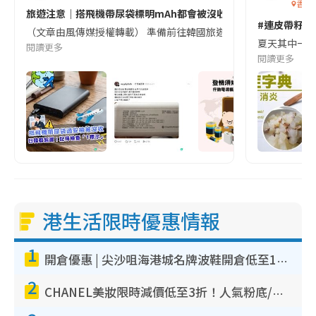
香港
旅遊注意｜搭飛機帶尿袋標明mAh都會被沒收😱出發前切記檢查「1
#連皮帶籽都
（文章由風傳媒授權轉載） 準備前往韓國旅遊的民眾，近期要特別留
夏天其中一種時
閱讀更多
閱讀更多
港生活限時優惠情報
1
開倉優惠 | 尖沙咀海港城名牌波鞋開倉低至1折！On鞋$899起／Joy&Peace鞋履$98起
2
CHANEL美妝限時減價低至3折！人氣粉底/唇膏/精華液低至$275！COCO香水都有平