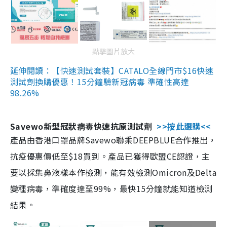
點擊圖片放大
延伸閱讀：【快速測試套裝】CATALO全線門市$16快速
測試劑換購優惠！15分鐘驗新冠病毒 準確性高達
98.26%
Savewo新型冠狀病毒快速抗原測試劑
>>按此選購<<
產品由香港口罩品牌Savewo聯乘DEEPBLUE合作推出，
抗疫優惠價低至$18買到。產品已獲得歐盟CE認證，主
要以採集鼻液樣本作檢測，能有效檢測Omicron及Delta
變種病毒，準確度達至99%，最快15分鐘就能知道檢測
結果。