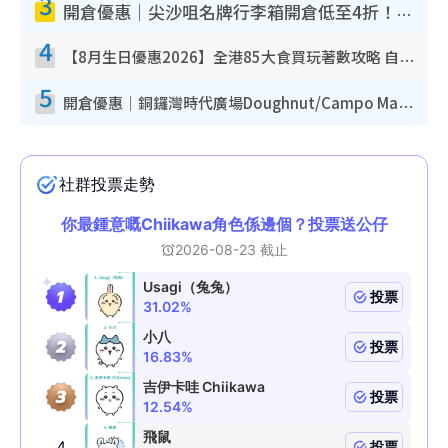
3
開倉優惠｜尖沙咀名牌行李箱開倉低至4折！一連5日 American Tourister/ace./Hallmark $200起！
4
【8月生日優惠2026】全港85大食買玩著數攻略 自助餐/火鍋放題同行免費＋誠品/DONKI送現金券
5
開倉優惠｜銅鑼灣時代廣場Doughnut/Campo Marzio開倉低至1折！背囊、書包、手袋劈價$200起