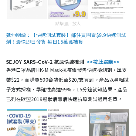
點擊圖片放大
延伸閱讀：【快速測試套裝】鄰住買開賣$9.9快速測試
劑！最快即日發貨 每日15萬盒補貨
SEJOY SARS-CoV-2 抗原快速檢測
>>按此選購<<
香港口罩品牌HK-M Mask抗疫價發售快速檢測劑，單支
裝$22，而購買500套裝低至$20/支買到。產品以鼻咽拭
子方式採樣，準確性高達99%，15分鐘就知結果。產品
已列在歐盟2019冠狀病毒病快速抗原測試通用名單。