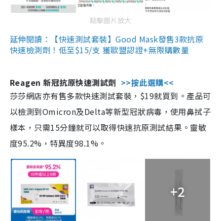
點擊圖片放大
延伸閱讀：【快速測試套裝】Good Mask發售3款抗原
快速檢測劑！低至$15/支 獲歐盟認證+無限購數量
Reagen 新冠抗原快速測試劑
>>按此選購<<
莎莎網店亦有售多款快速測試套裝，$19就買到。產品可
以檢測到Omicron及Delta等新型冠狀病毒，使用鼻拭子
樣本，只需15分鐘就可以取得快速抗原測試結果。靈敏
度95.2%，特異度98.1%。
+2