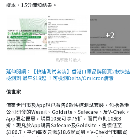
樣本，15分鐘知結果。
+2
點擊圖片放大
延伸閱讀：【快速測試套裝】香港口罩品牌開賣2款快速
檢測劑 最平$18起 ！可檢測Delta/Omicron病毒
億世家
億家世門市及App現已有售6款快速測試套裝，包括香港
公司研發的Wesail、Goldsite、Safecare、及V-Chek。
App限定優惠，購買10支可享75折，而門市則10支8
折。現凡於App購買Safecare及Goldsite，售價低至
$186.7，平均每支只需$18.6就買到。V-Chek門市購買