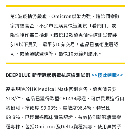
第5波疫情仍嚴峻，Omicron感染力強，確診個案數
字持續高企。不少市民購買快速測試「看門口」或
陽性後作每日檢測。精選13款優惠價快速測試套裝
$19以下買到，最平$10有交易！產品已獲衛生署認
可，或通過歐盟標準，最快10分鐘知結果。
DEEPBLUE 新型冠狀病毒抗原檢測試劑
>>按此選購<<
產品現時於HK Medical Mask官網有售，優惠價只要
$18/件。產品已獲得歐盟CE1434認證，可供民眾進行自
我檢測。準確度 99.03%、靈敏度96.4%、特異性
99.8%，已經通過臨床實驗認證，有效檢測新冠病毒變
種毒株，包括Omicron 及Delta變種病毒。使用鼻拭子