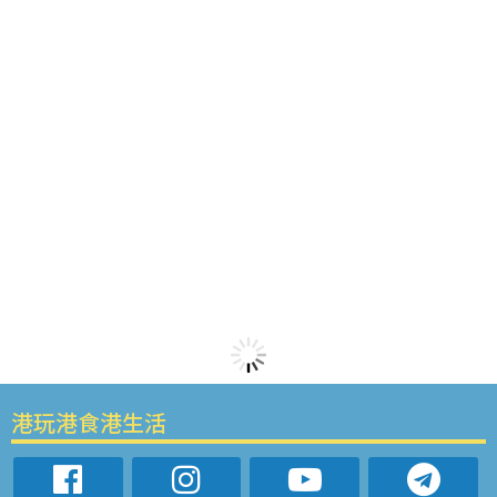
港玩港食港生活