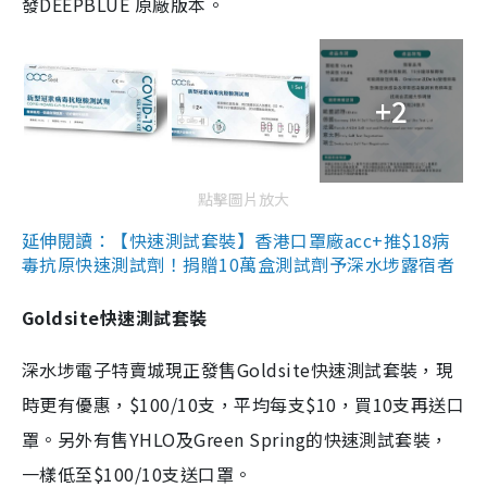
發DEEPBLUE 原廠版本。
+2
點擊圖片放大
延伸閱讀：【快速測試套裝】香港口罩廠acc+推$18病
毒抗原快速測試劑！捐贈10萬盒測試劑予深水埗露宿者
Goldsite快速測試套裝
深水埗電子特賣城現正發售Goldsite快速測試套裝，現
時更有優惠，$100/10支，平均每支$10，買10支再送口
罩。另外有售YHLO及Green Spring的快速測試套裝，
一樣低至$100/10支送口罩。