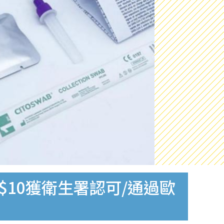
$10獲衛生署認可/通過歐