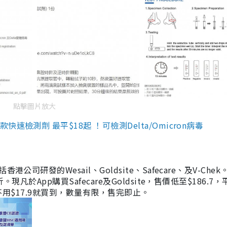
點擊圖片放大
檢測劑 最平$18起 ！可檢測Delta/Omicron病毒
研發的Wesail、Goldsite、Safecare、及V-Chek。
凡於App購買Safecare及Goldsite，售價低至$186.7
均不用$17.9就買到，數量有限，售完即止。