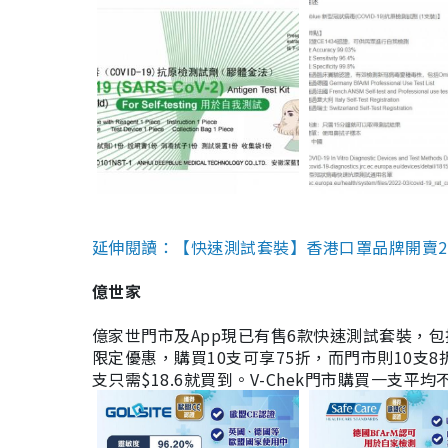
延伸閱讀：【快速測試套裝】香港口罩品牌開賣2款快速
億世家
億家世門市及App現已有售6款快速測試套裝，包括香港公司
限定優惠，購買10支可享75折，而門市則10支8折。現
支只需$18.6就買到。V-Chek門市購買一支平