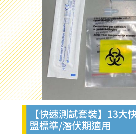
【快速測試套裝】13大快
盟標準/潛伏期適用