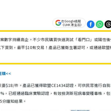
在Google追蹤
《UHK 港生活》
診個案數字持續高企。不少市民購買快速測試「看門口」或陽性後
以下買到，最平$10有交易！產品已獲衛生署認可，或通過歐盟
選購<<
惠價只要$18/件。產品已獲得歐盟CE1434認證，可供民眾進行自
性99.8%，已經通過臨床實驗認證，有效檢測新冠病毒變種毒株，
，15分鐘知結果。