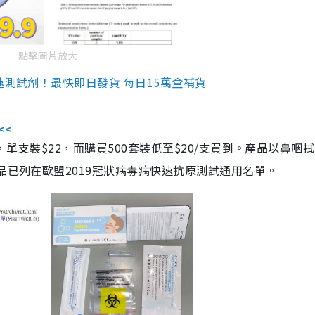
點擊圖片放大
速測試劑！最快即日發貨 每日15萬盒補貨
<<
，單支裝$22，而購買500套裝低至$20/支買到。產品以鼻咽
品已列在歐盟2019冠狀病毒病快速抗原測試通用名單。