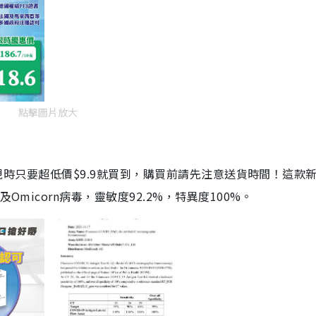
點擊圖片放大
劑，現時只要超低價$9.9就買到，購買前請先注意送貨時間！這款
Omicorn病毒，靈敏度92.2%，特異度100%。