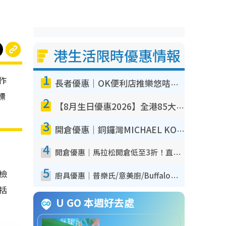
港生活限時優惠情報
1
作
長者優惠｜OK便利店推樂悠咭優惠！買麵包/牛奶/保健品拍卡即減
標
2
【8月生日優惠2026】全港85大食買玩著數攻略 自助餐/火鍋放題同行免費＋誠品/DONKI送現金券
3
開倉優惠｜銅鑼灣MICHAEL KORS開倉低至17折！直擊$500起買手袋/銀包/鞋款 必買經典Jet Set系列
4
開倉優惠｜馬拉松開倉低至3折！直擊$99起買adidas／New Balance／Puma鞋款 STANLEY保溫杯劈價至$119起
5
我檢
廚具優惠｜普樂氏/意美廚/Buffalo廚具低至3折！$89起買煎鍋／炒鑊／個人鍋 同場小家電激減至$99起
包括
U GO 本週好去處