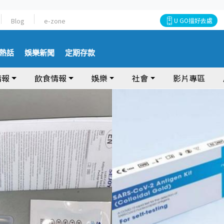
Blog
e-zone
U GO搵好去處
熱話
娛樂新聞
定期存款
情報
飲食情報
娛樂
社會
影片專區