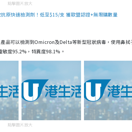
點擊圖片放大
3款抗原快速檢測劑！低至$15/支 獲歐盟認證+無限購數量
品可以檢測到Omicron及Delta等新型冠狀病毒，使用鼻拭
度95.2%，特異度98.1%。
點擊圖片放大