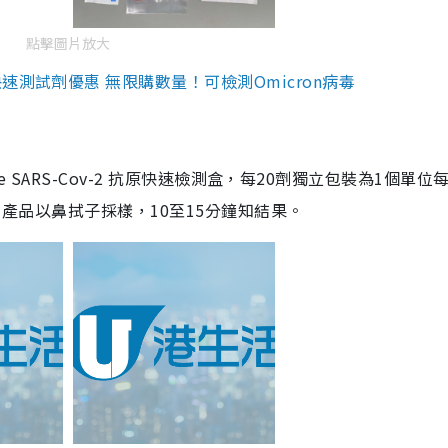
點擊圖片放大
測試劑優惠 無限購數量！可檢測Omicron病毒
are SARS-Cov-2 抗原快速檢測盒，每20劑獨立包裝為1個單位
5。產品以鼻拭子採樣，10至15分鐘知結果。