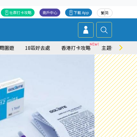
社群打卡攻略
商戶中心
下載 App
繁
简
周圍遊
18區好去處
香港打卡攻略
主題特集