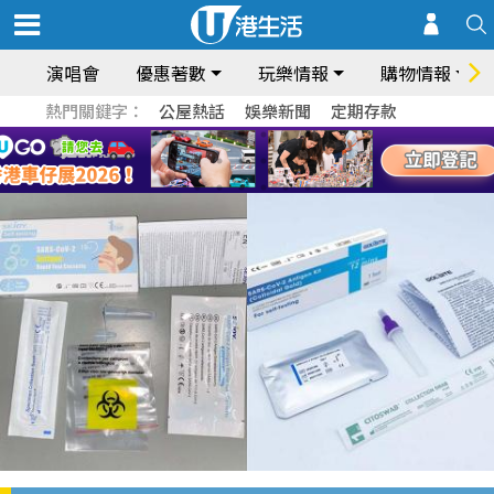
演唱會
優惠著數
玩樂情報
購物情報
熱門關鍵字：
公屋熱話
娛樂新聞
定期存款