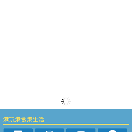
港玩港食港生活