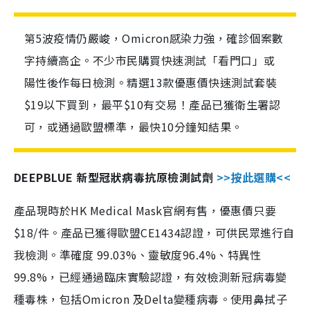
第5波疫情仍嚴峻，Omicron感染力強，確診個案數
字持續高企。不少市民購買快速測試「看門口」或
陽性後作每日檢測。精選13款優惠價快速測試套裝
$19以下買到，最平$10有交易！產品已獲衛生署認
可，或通過歐盟標準，最快10分鐘知結果。
DEEPBLUE 新型冠狀病毒抗原檢測試劑
>>按此選購<<
產品現時於HK Medical Mask官網有售，優惠價只要
$18/件。產品已獲得歐盟CE1434認證，可供民眾進行自
我檢測。準確度 99.03%、靈敏度96.4%、特異性
99.8%，已經通過臨床實驗認證，有效檢測新冠病毒變
種毒株，包括Omicron 及Delta變種病毒。使用鼻拭子