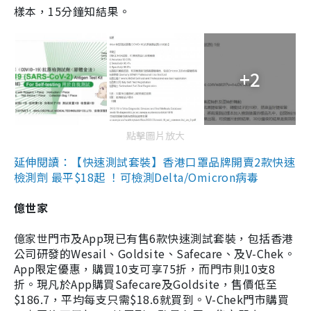
樣本，15分鐘知結果。
+2
點擊圖片放大
延伸閱讀：【快速測試套裝】香港口罩品牌開賣2款快速
檢測劑 最平$18起 ！可檢測Delta/Omicron病毒
億世家
億家世門市及App現已有售6款快速測試套裝，包括香港
公司研發的Wesail、Goldsite、Safecare、及V-Chek。
App限定優惠，購買10支可享75折，而門市則10支8
折。現凡於App購買Safecare及Goldsite，售價低至
$186.7，平均每支只需$18.6就買到。V-Chek門市購買