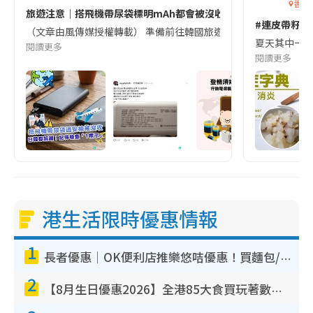
香港
旅遊注意｜搭飛機帶尿袋標明mAh都會被沒收😱出發前切記檢查「1
#連皮帶籽都
（文章由風傳媒授權轉載） 準備前往韓國旅遊的民眾，近期要特別留
夏天其中一種時
閱讀更多
閱讀更多
港生活限時優惠情報
1
長者優惠｜OK便利店推樂悠咭優惠！買麵包/牛奶/保健品拍卡即減
2
【8月生日優惠2026】全港85大食買玩著數攻略 自助餐/火鍋放題同行免費＋誠品/DONKI送現金券