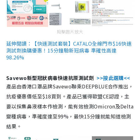
點擊圖片放大
延伸閱讀：【快速測試套裝】CATALO全線門市$16快速
測試劑換購優惠！15分鐘驗新冠病毒 準確性高達
98.26%
Savewo新型冠狀病毒快速抗原測試劑
>>按此選購<<
產品由香港口罩品牌Savewo聯乘DEEPBLUE合作推出，
抗疫優惠價低至$18買到。產品已獲得歐盟CE認證，主
要以採集鼻液樣本作檢測，能有效檢測Omicron及Delta
變種病毒，準確度達至99%，最快15分鐘就能知道檢測
結果。