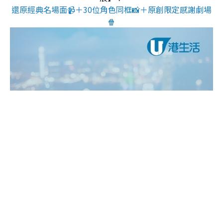
還原經典名場面📹＋30位角色同框📸＋原創限定感謝劇場
🍿