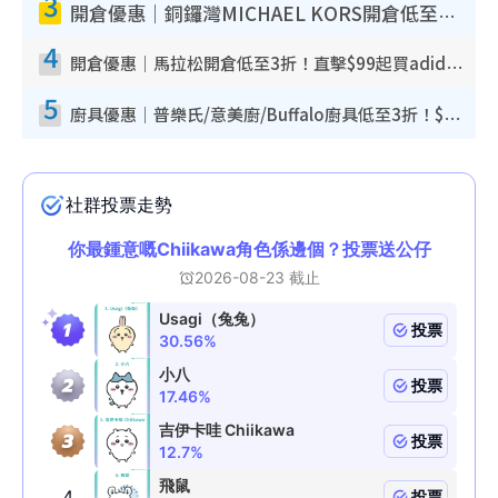
3
開倉優惠｜銅鑼灣MICHAEL KORS開倉低至17折！直擊$500起買手袋/銀包/鞋款 必買經典Jet Set系列
4
開倉優惠｜馬拉松開倉低至3折！直擊$99起買adidas／New Balance／Puma鞋款 STANLEY保溫杯劈價至$119起
5
廚具優惠｜普樂氏/意美廚/Buffalo廚具低至3折！$89起買煎鍋／炒鑊／個人鍋 同場小家電激減至$99起