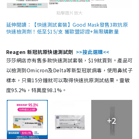
點擊圖片放大
延伸閱讀：【快速測試套裝】Good Mask發售3款抗原
快速檢測劑！低至$15/支 獲歐盟認證+無限購數量
Reagen 新冠抗原快速測試劑
>>按此選購<<
莎莎網店亦有售多款快速測試套裝，$19就買到。產品可
以檢測到Omicron及Delta等新型冠狀病毒，使用鼻拭子
樣本，只需15分鐘就可以取得快速抗原測試結果。靈敏
度95.2%，特異度98.1%。
+2