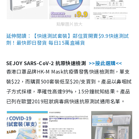
點擊圖片放大
延伸閱讀：【快速測試套裝】鄰住買開賣$9.9快速測試
劑！最快即日發貨 每日15萬盒補貨
SEJOY SARS-CoV-2 抗原快速檢測
>>按此選購<<
香港口罩品牌HK-M Mask抗疫價發售快速檢測劑，單支
裝$22，而購買500套裝低至$20/支買到。產品以鼻咽拭
子方式採樣，準確性高達99%，15分鐘就知結果。產品
已列在歐盟2019冠狀病毒病快速抗原測試通用名單。