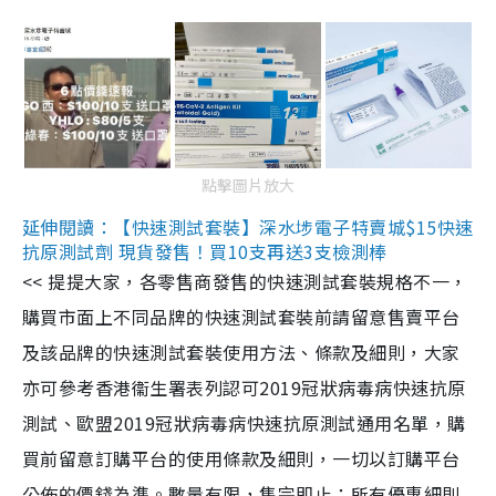
點擊圖片放大
延伸閱讀：【快速測試套裝】深水埗電子特賣城$15快速
抗原測試劑 現貨發售！買10支再送3支檢測棒
<< 提提大家，各零售商發售的快速測試套裝規格不一，
購買市面上不同品牌的快速測試套裝前請留意售賣平台
及該品牌的快速測試套裝使用方法、條款及細則，大家
亦可參考香港衞生署表列認可2019冠狀病毒病快速抗原
測試、歐盟2019冠狀病毒病快速抗原測試通用名單，購
買前留意訂購平台的使用條款及細則，一切以訂購平台
公佈的價錢為準。數量有限，售完即止；所有優惠細則