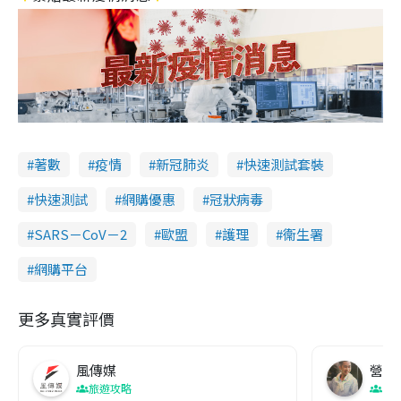
著數
疫情
新冠肺炎
快速測試套裝
快速測試
網購優惠
冠狀病毒
SARS－CoV－2
歐盟
護理
衞生署
網購平台
更多真實評價
風傳媒
營養教
旅遊攻略
生