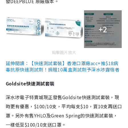
發DEEPBLUE 原廠版本。
+2
點擊圖片放大
延伸閱讀：【快速測試套裝】香港口罩廠acc+推$18病
毒抗原快速測試劑！捐贈10萬盒測試劑予深水埗露宿者
Goldsite快速測試套裝
深水埗電子特賣城現正發售Goldsite快速測試套裝，現
時更有優惠，$100/10支，平均每支$10，買10支再送口
罩。另外有售YHLO及Green Spring的快速測試套裝，
一樣低至$100/10支送口罩。