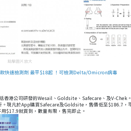
點擊圖片放大
檢測劑 最平$18起 ！可檢測Delta/Omicron病毒
研發的Wesail、Goldsite、Safecare、及V-Chek。
凡於App購買Safecare及Goldsite，售價低至$186.7
均不用$17.9就買到，數量有限，售完即止。