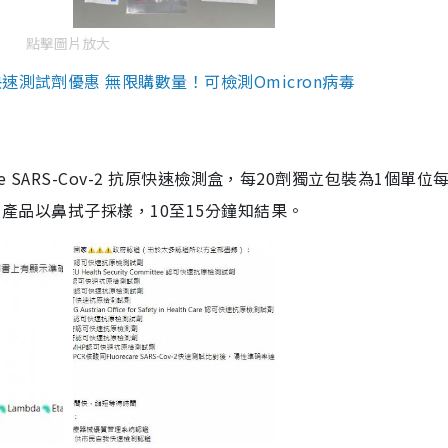
點擊圖片放大
測試劑優惠 無限購數量！可檢測Omicron病毒
are SARS-Cov-2 抗原快速檢測盒，每20劑獨立包裝為1個單位
5。產品以鼻拭子採樣，10至15分鐘知結果。