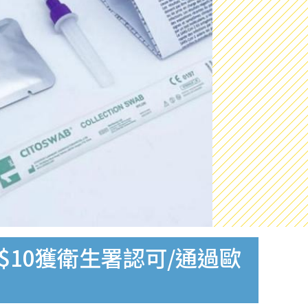
$10獲衛生署認可/通過歐