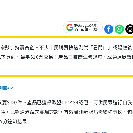
在Google追蹤
《UHK 港生活》
診個案數字持續高企。不少市民購買快速測試「看門口」或陽性後
以下買到，最平$10有交易！產品已獲衛生署認可，或通過歐盟
選購<<
惠價只要$18/件。產品已獲得歐盟CE1434認證，可供民眾進行自
性99.8%，已經通過臨床實驗認證，有效檢測新冠病毒變種毒株，
，15分鐘知結果。