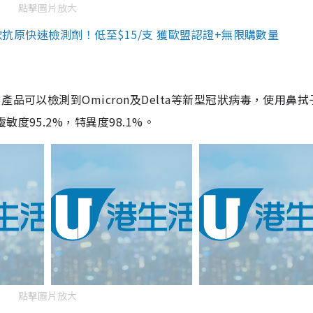
點擊圖片放大
3款抗原快速檢測劑！低至$15/支 獲歐盟認證+無限購數量
品可以檢測到Omicron及Delta等新型冠狀病毒，使用鼻拭
度95.2%，特異度98.1%。
點擊圖片放大