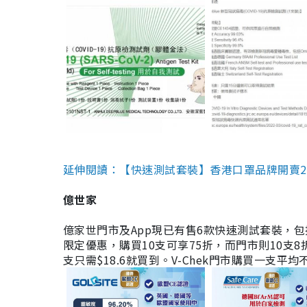
延伸閱讀：【快速測試套裝】香港口罩品牌開賣2款快速
億世家
億家世門市及App現已有售6款快速測試套裝，包括香港公司
限定優惠，購買10支可享75折，而門市則10支8折。現
支只需$18.6就買到。V-Chek門市購買一支平