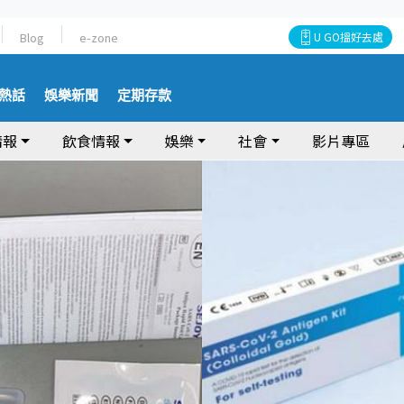
Blog
e-zone
U GO搵好去處
熱話
娛樂新聞
定期存款
情報
飲食情報
娛樂
社會
影片專區