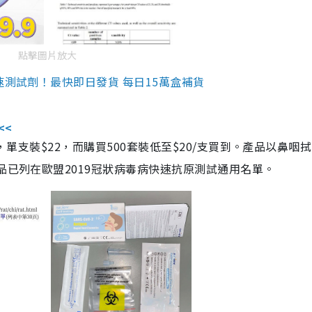
點擊圖片放大
速測試劑！最快即日發貨 每日15萬盒補貨
<<
，單支裝$22，而購買500套裝低至$20/支買到。產品以鼻咽
品已列在歐盟2019冠狀病毒病快速抗原測試通用名單。