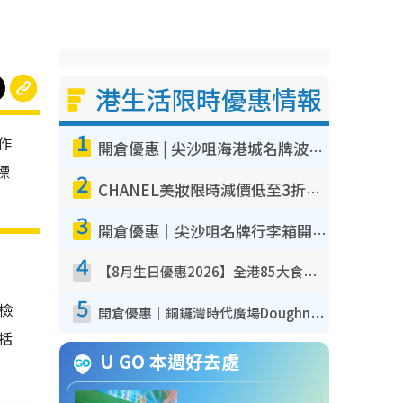
港生活限時優惠情報
1
作
開倉優惠 | 尖沙咀海港城名牌波鞋開倉低至1折！On鞋$899起／Joy&Peace鞋履$98起
標
2
CHANEL美妝限時減價低至3折！人氣粉底/唇膏/精華液低至$275！COCO香水都有平
3
開倉優惠｜尖沙咀名牌行李箱開倉低至4折！一連5日 American Tourister/ace./Hallmark $200起！
4
【8月生日優惠2026】全港85大食買玩著數攻略 自助餐/火鍋放題同行免費＋誠品/DONKI送現金券
5
我檢
開倉優惠｜銅鑼灣時代廣場Doughnut/Campo Marzio開倉低至1折！背囊、書包、手袋劈價$200起
包括
U GO 本週好去處