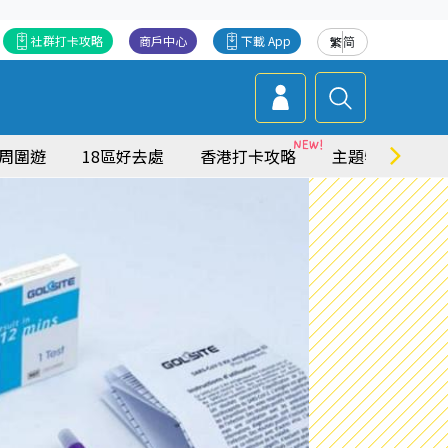
社群打卡攻略
商戶中心
下載 App
繁
简
周圍遊
18區好去處
香港打卡攻略
主題特集