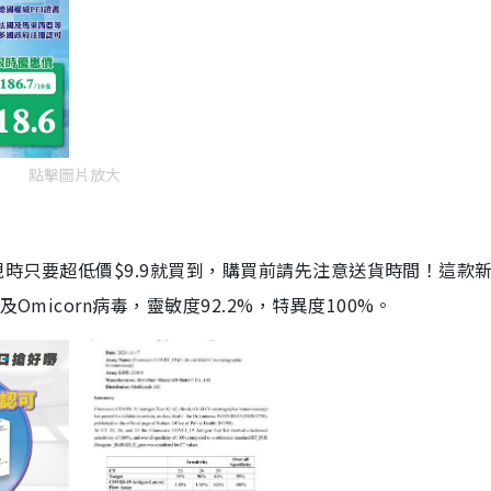
點擊圖片放大
劑，現時只要超低價$9.9就買到，購買前請先注意送貨時間！這款
Omicorn病毒，靈敏度92.2%，特異度100%。