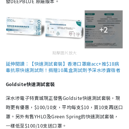
發DEEPBLUE 原廠版本。
+2
點擊圖片放大
延伸閱讀：【快速測試套裝】香港口罩廠acc+推$18病
毒抗原快速測試劑！捐贈10萬盒測試劑予深水埗露宿者
Goldsite快速測試套裝
深水埗電子特賣城現正發售Goldsite快速測試套裝，現
時更有優惠，$100/10支，平均每支$10，買10支再送口
罩。另外有售YHLO及Green Spring的快速測試套裝，
一樣低至$100/10支送口罩。