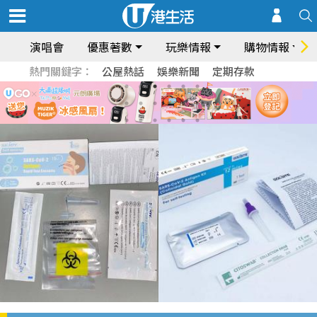
演唱會
優惠著數
玩樂情報
購物情報
熱門關鍵字：
公屋熱話
娛樂新聞
定期存款