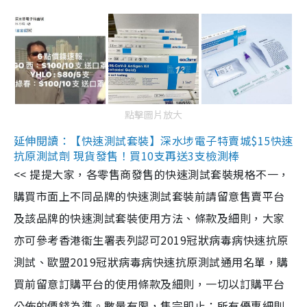
點擊圖片放大
延伸閱讀：【快速測試套裝】深水埗電子特賣城$15快速
抗原測試劑 現貨發售！買10支再送3支檢測棒
<< 提提大家，各零售商發售的快速測試套裝規格不一，
購買市面上不同品牌的快速測試套裝前請留意售賣平台
及該品牌的快速測試套裝使用方法、條款及細則，大家
亦可參考香港衞生署表列認可2019冠狀病毒病快速抗原
測試、歐盟2019冠狀病毒病快速抗原測試通用名單，購
買前留意訂購平台的使用條款及細則，一切以訂購平台
公佈的價錢為準。數量有限，售完即止；所有優惠細則