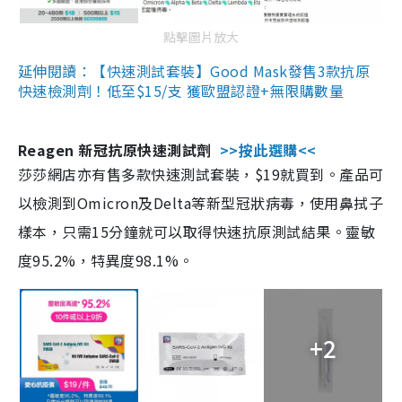
點擊圖片放大
延伸閱讀：【快速測試套裝】Good Mask發售3款抗原
快速檢測劑！低至$15/支 獲歐盟認證+無限購數量
Reagen 新冠抗原快速測試劑
>>按此選購<<
莎莎網店亦有售多款快速測試套裝，$19就買到。產品可
以檢測到Omicron及Delta等新型冠狀病毒，使用鼻拭子
樣本，只需15分鐘就可以取得快速抗原測試結果。靈敏
度95.2%，特異度98.1%。
+2