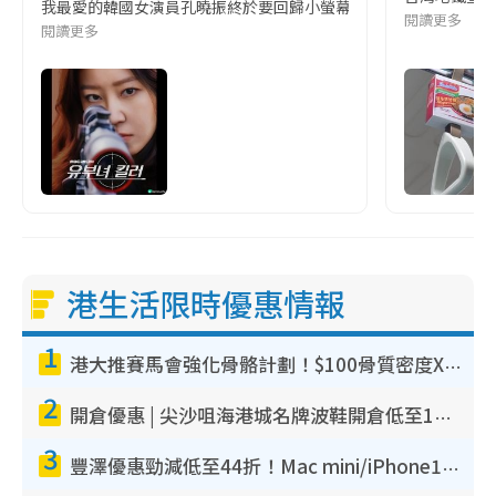
我最愛的韓國女演員孔曉振終於要回歸小螢幕啦!這次的劇本改編自同名
閱讀更多
閱讀更多
港生活限時優惠情報
1
港大推賽馬會強化骨骼計劃！$100骨質密度X光檢查 完成免費運動訓練送超市禮券！附參加資格
2
開倉優惠 | 尖沙咀海港城名牌波鞋開倉低至1折！On鞋$899起／Joy&Peace鞋履$98起
3
豐澤優惠勁減低至44折！Mac mini/iPhone17Pro大減價！廚房家電$220起