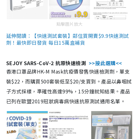
點擊圖片放大
延伸閱讀：【快速測試套裝】鄰住買開賣$9.9快速測試
劑！最快即日發貨 每日15萬盒補貨
SEJOY SARS-CoV-2 抗原快速檢測
>>按此選購<<
香港口罩品牌HK-M Mask抗疫價發售快速檢測劑，單支
裝$22，而購買500套裝低至$20/支買到。產品以鼻咽拭
子方式採樣，準確性高達99%，15分鐘就知結果。產品
已列在歐盟2019冠狀病毒病快速抗原測試通用名單。