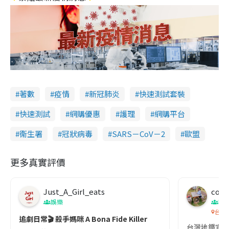
著數
疫情
新冠肺炎
快速測試套裝
快速測試
網購優惠
護理
網購平台
衞生署
冠狀病毒
SARS－CoV－2
歐盟
更多真實評價
Just_A_Girl_eats
co c
娛樂
吹
台灣
追劇日常🎬 殺手媽咪 A Bona Fide Killer
台灣地鐵宣