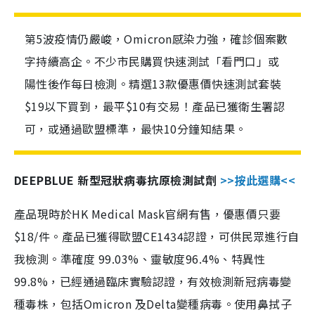
第5波疫情仍嚴峻，Omicron感染力強，確診個案數
字持續高企。不少市民購買快速測試「看門口」或
陽性後作每日檢測。精選13款優惠價快速測試套裝
$19以下買到，最平$10有交易！產品已獲衛生署認
可，或通過歐盟標準，最快10分鐘知結果。
DEEPBLUE 新型冠狀病毒抗原檢測試劑
>>按此選購<<
產品現時於HK Medical Mask官網有售，優惠價只要
$18/件。產品已獲得歐盟CE1434認證，可供民眾進行自
我檢測。準確度 99.03%、靈敏度96.4%、特異性
99.8%，已經通過臨床實驗認證，有效檢測新冠病毒變
種毒株，包括Omicron 及Delta變種病毒。使用鼻拭子