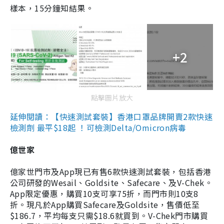
樣本，15分鐘知結果。
+2
點擊圖片放大
延伸閱讀：【快速測試套裝】香港口罩品牌開賣2款快速
檢測劑 最平$18起 ！可檢測Delta/Omicron病毒
億世家
億家世門市及App現已有售6款快速測試套裝，包括香港
公司研發的Wesail、Goldsite、Safecare、及V-Chek。
App限定優惠，購買10支可享75折，而門市則10支8
折。現凡於App購買Safecare及Goldsite，售價低至
$186.7，平均每支只需$18.6就買到。V-Chek門市購買