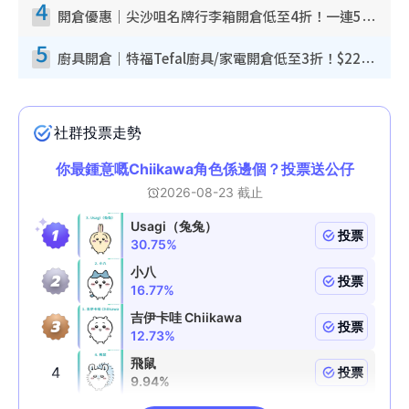
4
開倉優惠｜尖沙咀名牌行李箱開倉低至4折！一連5日 American Tourister/ace./Hallmark $200起！
5
廚具開倉｜特福Tefal廚具/家電開倉低至3折！$220起買平底鍋/炒鑊/湯煲！電飯煲/吸塵機/燙斗$418起