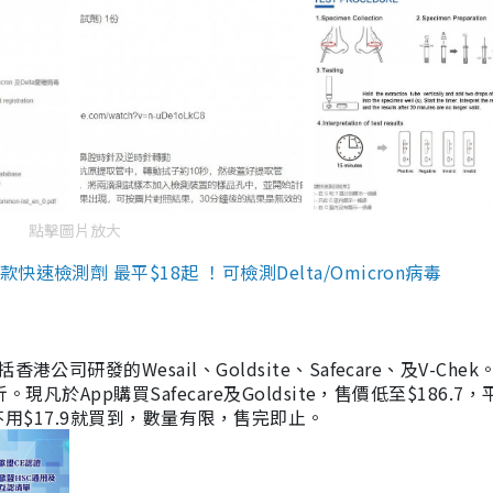
點擊圖片放大
檢測劑 最平$18起 ！可檢測Delta/Omicron病毒
研發的Wesail、Goldsite、Safecare、及V-Chek。
凡於App購買Safecare及Goldsite，售價低至$186.7
均不用$17.9就買到，數量有限，售完即止。