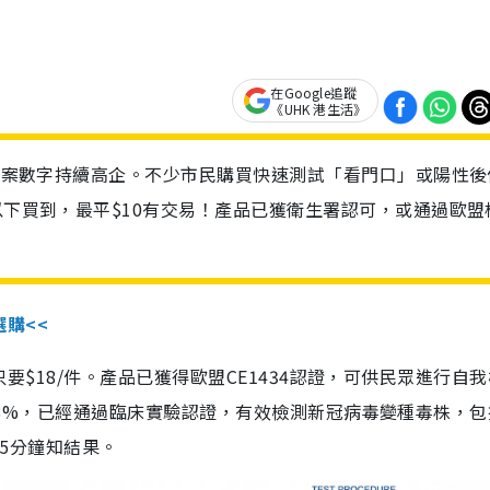
在Google追蹤
《UHK 港生活》
診個案數字持續高企。不少市民購買快速測試「看門口」或陽性後
以下買到，最平$10有交易！產品已獲衛生署認可，或通過歐盟
選購<<
惠價只要$18/件。產品已獲得歐盟CE1434認證，可供民眾進行自
性99.8%，已經通過臨床實驗認證，有效檢測新冠病毒變種毒株，
，15分鐘知結果。