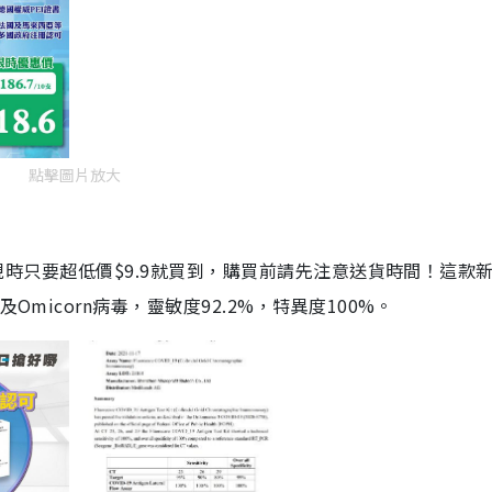
點擊圖片放大
劑，現時只要超低價$9.9就買到，購買前請先注意送貨時間！這款
Omicorn病毒，靈敏度92.2%，特異度100%。