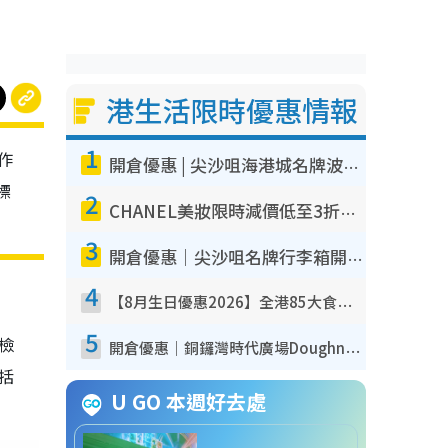
港生活限時優惠情報
1
作
開倉優惠 | 尖沙咀海港城名牌波鞋開倉低至1折！On鞋$899起／Joy&Peace鞋履$98起
標
2
CHANEL美妝限時減價低至3折！人氣粉底/唇膏/精華液低至$275！COCO香水都有平
3
開倉優惠｜尖沙咀名牌行李箱開倉低至4折！一連5日 American Tourister/ace./Hallmark $200起！
4
【8月生日優惠2026】全港85大食買玩著數攻略 自助餐/火鍋放題同行免費＋誠品/DONKI送現金券
5
我檢
開倉優惠｜銅鑼灣時代廣場Doughnut/Campo Marzio開倉低至1折！背囊、書包、手袋劈價$200起
包括
U GO 本週好去處