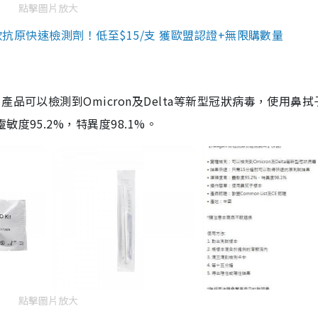
點擊圖片放大
3款抗原快速檢測劑！低至$15/支 獲歐盟認證+無限購數量
品可以檢測到Omicron及Delta等新型冠狀病毒，使用鼻拭
度95.2%，特異度98.1%。
點擊圖片放大