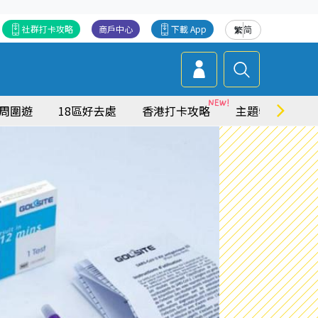
社群打卡攻略
商戶中心
下載 App
繁
简
周圍遊
18區好去處
香港打卡攻略
主題特集