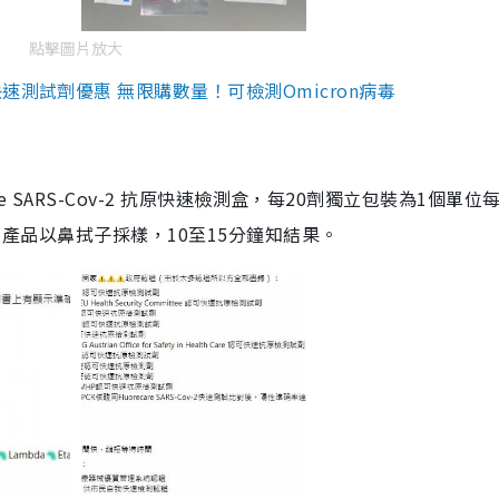
點擊圖片放大
測試劑優惠 無限購數量！可檢測Omicron病毒
are SARS-Cov-2 抗原快速檢測盒，每20劑獨立包裝為1個單位
5。產品以鼻拭子採樣，10至15分鐘知結果。