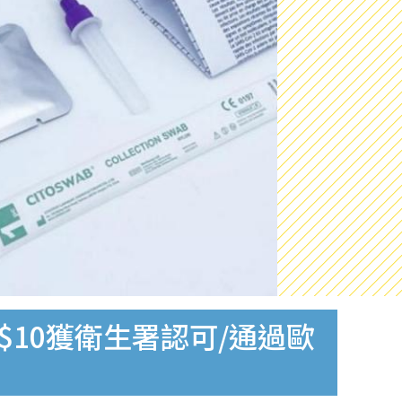
$10獲衛生署認可/通過歐