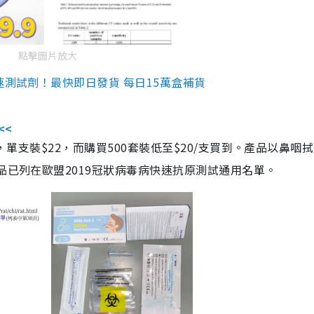
點擊圖片放大
速測試劑！最快即日發貨 每日15萬盒補貨
<<
，單支裝$22，而購買500套裝低至$20/支買到。產品以鼻咽
品已列在歐盟2019冠狀病毒病快速抗原測試通用名單。