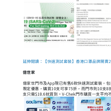
延伸閱讀：【快速測試套裝】香港口罩品牌開賣2款快速
億世家
億家世門市及App現已有售6款快速測試套裝，包括香港公司
限定優惠，購買10支可享75折，而門市則10支8折。現
支只需$18.6就買到。V-Chek門市購買一支平