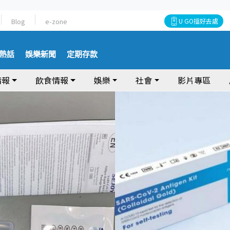
Blog
e-zone
U GO搵好去處
熱話
娛樂新聞
定期存款
情報
飲食情報
娛樂
社會
影片專區