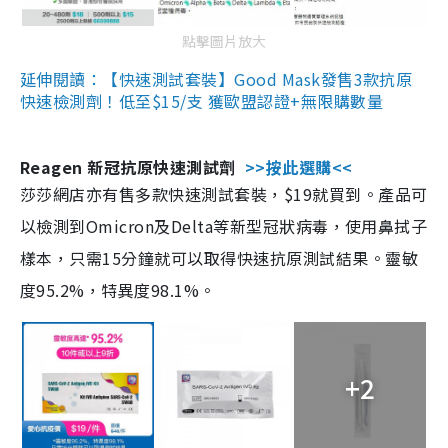
點擊圖片放大
延伸閱讀：【快速測試套裝】Good Mask發售3款抗原
快速檢測劑！低至$15/支 獲歐盟認證+無限購數量
Reagen 新冠抗原快速測試劑
>>按此選購<<
莎莎網店亦有售多款快速測試套裝，$19就買到。產品可
以檢測到Omicron及Delta等新型冠狀病毒，使用鼻拭子
樣本，只需15分鐘就可以取得快速抗原測試結果。靈敏
度95.2%，特異度98.1%。
+2