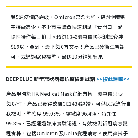
第5波疫情仍嚴峻，Omicron感染力強，確診個案數
字持續高企。不少市民購買快速測試「看門口」或
陽性後作每日檢測。精選13款優惠價快速測試套裝
$19以下買到，最平$10有交易！產品已獲衛生署認
可，或通過歐盟標準，最快10分鐘知結果。
DEEPBLUE 新型冠狀病毒抗原檢測試劑
>>按此選購<<
產品現時於HK Medical Mask官網有售，優惠價只要
$18/件。產品已獲得歐盟CE1434認證，可供民眾進行自
我檢測。準確度 99.03%、靈敏度96.4%、特異性
99.8%，已經通過臨床實驗認證，有效檢測新冠病毒變
種毒株，包括Omicron 及Delta變種病毒。使用鼻拭子