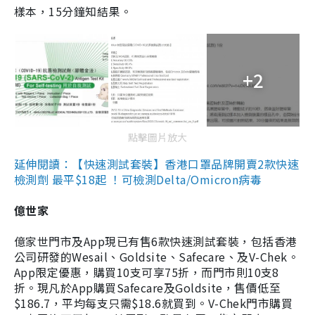
樣本，15分鐘知結果。
+2
點擊圖片放大
延伸閱讀：【快速測試套裝】香港口罩品牌開賣2款快速
檢測劑 最平$18起 ！可檢測Delta/Omicron病毒
億世家
億家世門市及App現已有售6款快速測試套裝，包括香港
公司研發的Wesail、Goldsite、Safecare、及V-Chek。
App限定優惠，購買10支可享75折，而門市則10支8
折。現凡於App購買Safecare及Goldsite，售價低至
$186.7，平均每支只需$18.6就買到。V-Chek門市購買