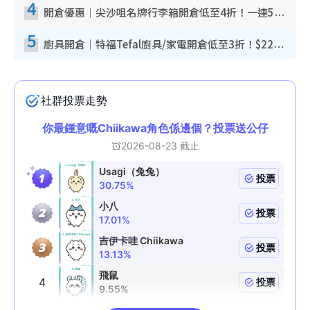
4
開倉優惠｜尖沙咀名牌行李箱開倉低至4折！一連5日 American Tourister/ace./Hallmark $200起！
5
廚具開倉｜特福Tefal廚具/家電開倉低至3折！$220起買平底鍋/炒鑊/湯煲！電飯煲/吸塵機/燙斗$418起