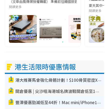
（文章由風傳媒授權轉載） 準備前往韓國旅遊的民眾，近期要特別留
夏天其中一種時
閱讀更多
閱讀更多
港生活限時優惠情報
1
港大推賽馬會強化骨骼計劃！$100骨質密度X光檢查 完成免費運動訓練送超市禮券！附參加資格
2
開倉優惠 | 尖沙咀海港城名牌波鞋開倉低至1折！On鞋$899起／Joy&Peace鞋履$98起
3
豐澤優惠勁減低至44折！Mac mini/iPhone17Pro大減價！廚房家電$220起