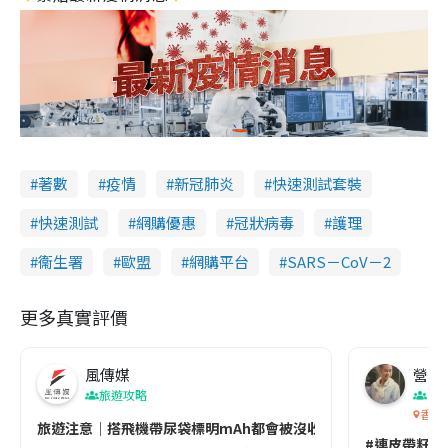
著數
疫情
新冠肺炎
快速測試套裝
快速測試
網購優惠
冠狀病毒
護理
衞生署
歐盟
網購平台
SARS－CoV－2
更多真實評價
風傳媒
營養教
旅遊攻略
生
香港
旅遊注意｜搭飛機帶尿袋標明mAh都會被沒收😱出發前切記檢查「1
#連皮帶籽都