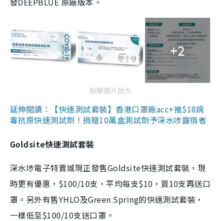
發DEEPBLUE 原廠版本。
+2
點擊圖片放大
延伸閱讀：【快速測試套裝】香港口罩廠acc+推$18病
毒抗原快速測試劑！捐贈10萬盒測試劑予深水埗露宿者
Goldsite快速測試套裝
深水埗電子特賣城現正發售Goldsite快速測試套裝，現
時更有優惠，$100/10支，平均每支$10，買10支再送口
罩。另外有售YHLO及Green Spring的快速測試套裝，
一樣低至$100/10支送口罩。