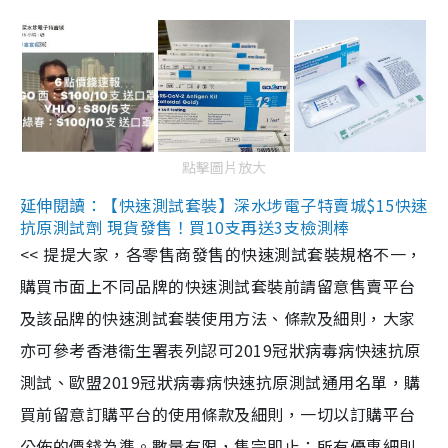
點擊圖片放大
延伸閱讀：【快速測試套裝】深水埗電子特賣城$15快速
抗原測試劑 現貨發售！買10支再送3支檢測棒
<< 提提大家，各零售商發售的快速測試套裝規格不一，
購買市面上不同品牌的快速測試套裝前請留意售賣平台
及該品牌的快速測試套裝使用方法、條款及細則，大家
亦可參考香港衞生署表列認可2019冠狀病毒病快速抗原
測試、歐盟2019冠狀病毒病快速抗原測試通用名單，購
買前留意訂購平台的使用條款及細則，一切以訂購平台
公佈的價錢為準。數量有限，售完即止；所有優惠細則