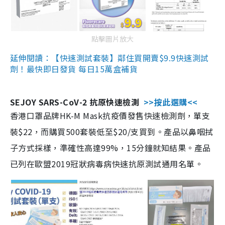
點擊圖片放大
延伸閱讀：【快速測試套裝】鄰住買開賣$9.9快速測試
劑！最快即日發貨 每日15萬盒補貨
SEJOY SARS-CoV-2 抗原快速檢測
>>按此選購<<
香港口罩品牌HK-M Mask抗疫價發售快速檢測劑，單支
裝$22，而購買500套裝低至$20/支買到。產品以鼻咽拭
子方式採樣，準確性高達99%，15分鐘就知結果。產品
已列在歐盟2019冠狀病毒病快速抗原測試通用名單。