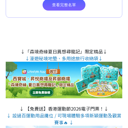
↓「森境奇緣夏日異想尋龍記」限定精品↓
↓漫遊秘境地墊、多用途旅行收納袋↓
↓ 【免費送】香港運動節2026電子門票！↓
↓ 設過百運動用品攤位 / 可現場體驗多項新穎運動及觀賞
賽事🔥 ↓