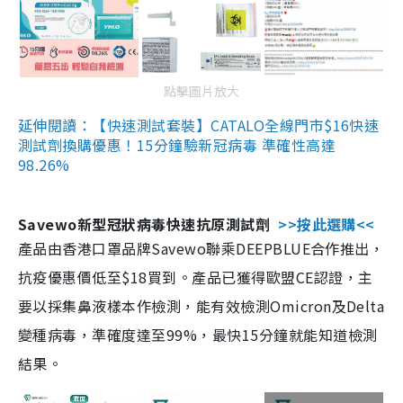
點擊圖片放大
延伸閱讀：【快速測試套裝】CATALO全線門市$16快速
測試劑換購優惠！15分鐘驗新冠病毒 準確性高達
98.26%
Savewo新型冠狀病毒快速抗原測試劑
>>按此選購<<
產品由香港口罩品牌Savewo聯乘DEEPBLUE合作推出，
抗疫優惠價低至$18買到。產品已獲得歐盟CE認證，主
要以採集鼻液樣本作檢測，能有效檢測Omicron及Delta
變種病毒，準確度達至99%，最快15分鐘就能知道檢測
結果。