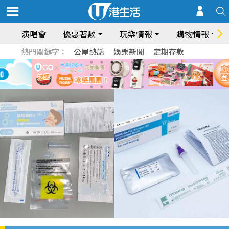
演唱會
優惠著數
玩樂情報
購物情報
熱門關鍵字：
公屋熱話
娛樂新聞
定期存款