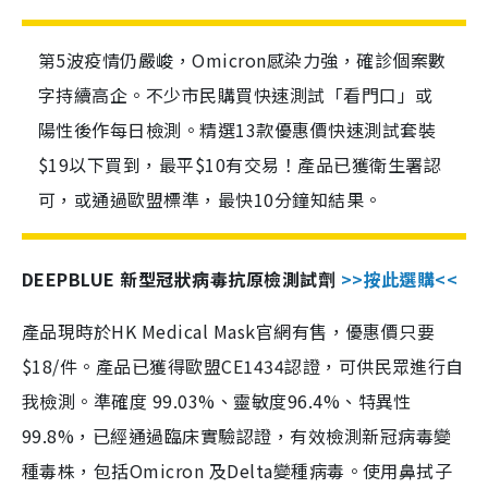
第5波疫情仍嚴峻，Omicron感染力強，確診個案數
字持續高企。不少市民購買快速測試「看門口」或
陽性後作每日檢測。精選13款優惠價快速測試套裝
$19以下買到，最平$10有交易！產品已獲衛生署認
可，或通過歐盟標準，最快10分鐘知結果。
DEEPBLUE 新型冠狀病毒抗原檢測試劑
>>按此選購<<
產品現時於HK Medical Mask官網有售，優惠價只要
$18/件。產品已獲得歐盟CE1434認證，可供民眾進行自
我檢測。準確度 99.03%、靈敏度96.4%、特異性
99.8%，已經通過臨床實驗認證，有效檢測新冠病毒變
種毒株，包括Omicron 及Delta變種病毒。使用鼻拭子