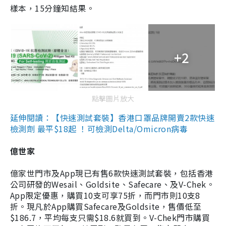
樣本，15分鐘知結果。
+2
點擊圖片放大
延伸閱讀：【快速測試套裝】香港口罩品牌開賣2款快速
檢測劑 最平$18起 ！可檢測Delta/Omicron病毒
億世家
億家世門市及App現已有售6款快速測試套裝，包括香港
公司研發的Wesail、Goldsite、Safecare、及V-Chek。
App限定優惠，購買10支可享75折，而門市則10支8
折。現凡於App購買Safecare及Goldsite，售價低至
$186.7，平均每支只需$18.6就買到。V-Chek門市購買