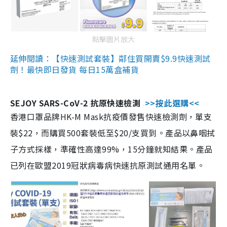
點擊圖片放大
延伸閱讀：【快速測試套裝】鄰住買開賣$9.9快速測試
劑！最快即日發貨 每日15萬盒補貨
SEJOY SARS-CoV-2 抗原快速檢測
>>按此選購<<
香港口罩品牌HK-M Mask抗疫價發售快速檢測劑，單支
裝$22，而購買500套裝低至$20/支買到。產品以鼻咽拭
子方式採樣，準確性高達99%，15分鐘就知結果。產品
已列在歐盟2019冠狀病毒病快速抗原測試通用名單。