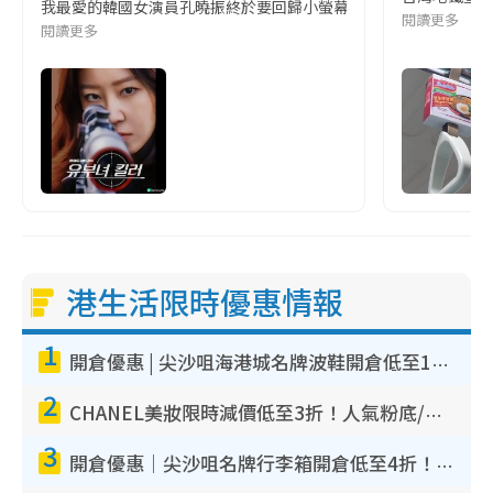
我最愛的韓國女演員孔曉振終於要回歸小螢幕啦!這次的劇本改編自同名
閱讀更多
閱讀更多
港生活限時優惠情報
1
開倉優惠 | 尖沙咀海港城名牌波鞋開倉低至1折！On鞋$899起／Joy&Peace鞋履$98起
2
CHANEL美妝限時減價低至3折！人氣粉底/唇膏/精華液低至$275！COCO香水都有平
3
開倉優惠｜尖沙咀名牌行李箱開倉低至4折！一連5日 American Tourister/ace./Hallmark $200起！