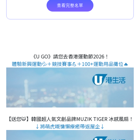
《U GO》請您去香港運動節2026！
體驗新興運動💦＋競技賽事💪＋100+運動用品攤位🔥
【送您🐯】韓國超人氣文創品牌MUZIK TIGER 冰感風扇！
↓將萌虎嘅慵懶療癒帶返屋企↓