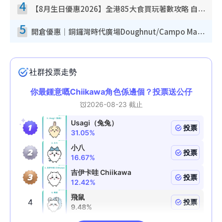
4
【8月生日優惠2026】全港85大食買玩著數攻略 自助餐/火鍋放題同行免費＋誠品/DONKI送現金券
5
開倉優惠｜銅鑼灣時代廣場Doughnut/Campo Marzio開倉低至1折！背囊、書包、手袋劈價$200起