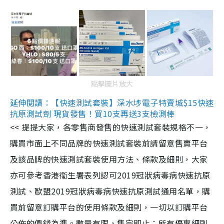
點擊圖片放大
延伸閱讀：【快速測試套裝】深水埗電子特賣城$15快速
抗原測試劑 現貨發售！買10支再送3支檢測棒
<< 提提大家，各零售商發售的快速測試套裝規格不一，
購買市面上不同品牌的快速測試套裝前請留意售賣平台
及該品牌的快速測試套裝使用方法、條款及細則，大家
亦可參考香港衞生署表列認可2019冠狀病毒病快速抗原
測試、歐盟2019冠狀病毒病快速抗原測試通用名單，購
買前留意訂購平台的使用條款及細則，一切以訂購平台
公佈的價錢為準。數量有限，售完即止；所有優惠細則