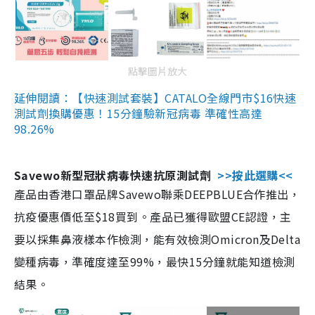
點擊圖片放大
延伸閱讀：【快速測試套裝】CATALO全線門市$16快速
測試劑換購優惠！15分鐘驗新冠病毒 準確性高達
98.26%
Savewo新型冠狀病毒快速抗原測試劑
>>按此選購<<
產品由香港口罩品牌Savewo聯乘DEEPBLUE合作推出，
抗疫優惠價低至$18買到。產品已獲得歐盟CE認證，主
要以採集鼻液樣本作檢測，能有效檢測Omicron及Delta
變種病毒，準確度達至99%，最快15分鐘就能知道檢測
結果。