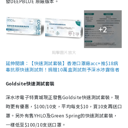
發DEEPBLUE 原廠版本。
+2
點擊圖片放大
延伸閱讀：【快速測試套裝】香港口罩廠acc+推$18病
毒抗原快速測試劑！捐贈10萬盒測試劑予深水埗露宿者
Goldsite快速測試套裝
深水埗電子特賣城現正發售Goldsite快速測試套裝，現
時更有優惠，$100/10支，平均每支$10，買10支再送口
罩。另外有售YHLO及Green Spring的快速測試套裝，
一樣低至$100/10支送口罩。