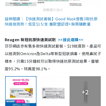
點擊圖片放大
延伸閱讀：【快速測試套裝】Good Mask發售3款抗原
快速檢測劑！低至$15/支 獲歐盟認證+無限購數量
Reagen 新冠抗原快速測試劑
>>按此選購<<
莎莎網店亦有售多款快速測試套裝，$19就買到。產品可
以檢測到Omicron及Delta等新型冠狀病毒，使用鼻拭子
樣本，只需15分鐘就可以取得快速抗原測試結果。靈敏
度95.2%，特異度98.1%。
+2