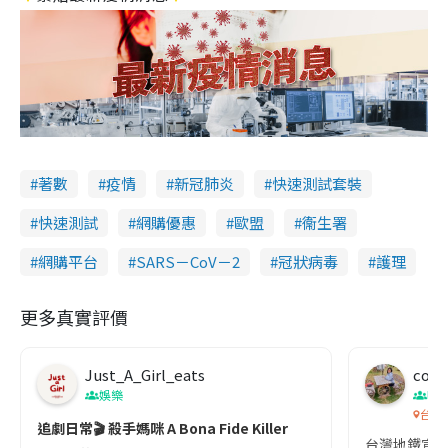
著數
疫情
新冠肺炎
快速測試套裝
快速測試
網購優惠
歐盟
衞生署
網購平台
SARS－CoV－2
冠狀病毒
護理
更多真實評價
Just_A_Girl_eats
co c
娛樂
吹
台灣
追劇日常🎬 殺手媽咪 A Bona Fide Killer
台灣地鐵宣