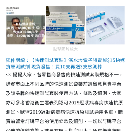
點擊圖片放大
延伸閱讀：【快速測試套裝】深水埗電子特賣城$15快速
抗原測試劑 現貨發售！買10支再送3支檢測棒
<< 提提大家，各零售商發售的快速測試套裝規格不一，
購買市面上不同品牌的快速測試套裝前請留意售賣平台
及該品牌的快速測試套裝使用方法、條款及細則，大家
亦可參考香港衞生署表列認可2019冠狀病毒病快速抗原
測試、歐盟2019冠狀病毒病快速抗原測試通用名單，購
買前留意訂購平台的使用條款及細則，一切以訂購平台
公佈的價錢為準。數量有限，售完即止；所有優惠細則