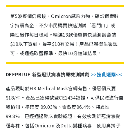
第5波疫情仍嚴峻，Omicron感染力強，確診個案數
字持續高企。不少市民購買快速測試「看門口」或
陽性後作每日檢測。精選13款優惠價快速測試套裝
$19以下買到，最平$10有交易！產品已獲衛生署認
可，或通過歐盟標準，最快10分鐘知結果。
DEEPBLUE 新型冠狀病毒抗原檢測試劑
>>按此選購<<
產品現時於HK Medical Mask官網有售，優惠價只要
$18/件。產品已獲得歐盟CE1434認證，可供民眾進行自
我檢測。準確度 99.03%、靈敏度96.4%、特異性
99.8%，已經通過臨床實驗認證，有效檢測新冠病毒變
種毒株，包括Omicron 及Delta變種病毒。使用鼻拭子