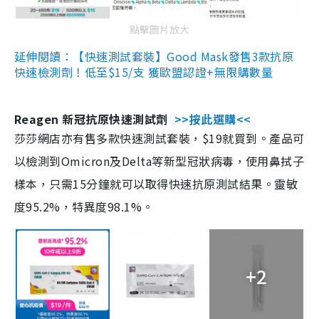
點擊圖片放大
延伸閱讀：【快速測試套裝】Good Mask發售3款抗原
快速檢測劑！低至$15/支 獲歐盟認證+無限購數量
Reagen 新冠抗原快速測試劑
>>按此選購<<
莎莎網店亦有售多款快速測試套裝，$19就買到。產品可
以檢測到Omicron及Delta等新型冠狀病毒，使用鼻拭子
樣本，只需15分鐘就可以取得快速抗原測試結果。靈敏
度95.2%，特異度98.1%。
+2