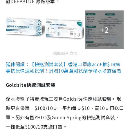
發DEEPBLUE 原廠版本。
+2
點擊圖片放大
延伸閱讀：【快速測試套裝】香港口罩廠acc+推$18病
毒抗原快速測試劑！捐贈10萬盒測試劑予深水埗露宿者
Goldsite快速測試套裝
深水埗電子特賣城現正發售Goldsite快速測試套裝，現
時更有優惠，$100/10支，平均每支$10，買10支再送口
罩。另外有售YHLO及Green Spring的快速測試套裝，
一樣低至$100/10支送口罩。