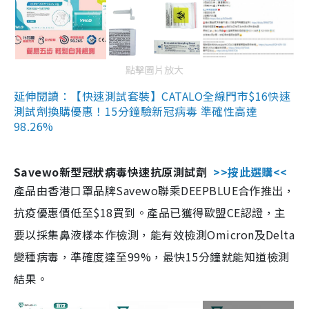
點擊圖片放大
延伸閱讀：【快速測試套裝】CATALO全線門市$16快速
測試劑換購優惠！15分鐘驗新冠病毒 準確性高達
98.26%
Savewo新型冠狀病毒快速抗原測試劑
>>按此選購<<
產品由香港口罩品牌Savewo聯乘DEEPBLUE合作推出，
抗疫優惠價低至$18買到。產品已獲得歐盟CE認證，主
要以採集鼻液樣本作檢測，能有效檢測Omicron及Delta
變種病毒，準確度達至99%，最快15分鐘就能知道檢測
結果。