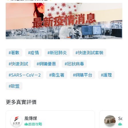
著數
疫情
新冠肺炎
快速測試套裝
快速測試
網購優惠
冠狀病毒
SARS－CoV－2
衞生署
網購平台
護理
歐盟
更多真實評價
風傳媒
Soul
旅遊攻略
生