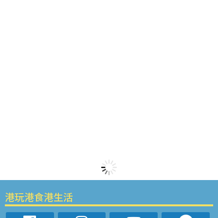
港玩港食港生活