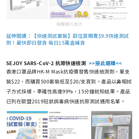
點擊圖片放大
延伸閱讀：【快速測試套裝】鄰住買開賣$9.9快速測試
劑！最快即日發貨 每日15萬盒補貨
SEJOY SARS-CoV-2 抗原快速檢測
>>按此選購<<
香港口罩品牌HK-M Mask抗疫價發售快速檢測劑，單支
裝$22，而購買500套裝低至$20/支買到。產品以鼻咽拭
子方式採樣，準確性高達99%，15分鐘就知結果。產品
已列在歐盟2019冠狀病毒病快速抗原測試通用名單。