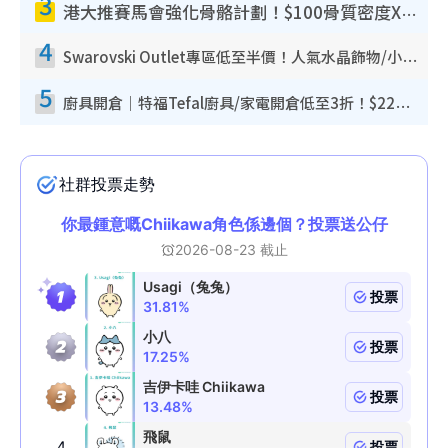
3
港大推賽馬會強化骨骼計劃！$100骨質密度X光檢查 完成免費運動訓練送超市禮券！附參加資格
4
Swarovski Outlet專區低至半價！人氣水晶飾物/小擺設$138起！迪士尼款/水晶高跟鞋都有平
5
廚具開倉｜特福Tefal廚具/家電開倉低至3折！$220起買平底鍋/炒鑊/湯煲！電飯煲/吸塵機/燙斗$418起