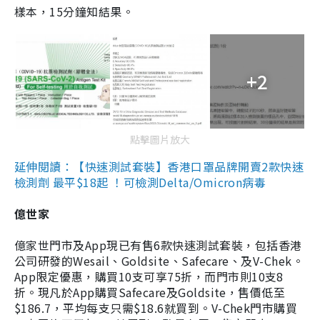
樣本，15分鐘知結果。
+2
點擊圖片放大
延伸閱讀：【快速測試套裝】香港口罩品牌開賣2款快速
檢測劑 最平$18起 ！可檢測Delta/Omicron病毒
億世家
億家世門市及App現已有售6款快速測試套裝，包括香港
公司研發的Wesail、Goldsite、Safecare、及V-Chek。
App限定優惠，購買10支可享75折，而門市則10支8
折。現凡於App購買Safecare及Goldsite，售價低至
$186.7，平均每支只需$18.6就買到。V-Chek門市購買