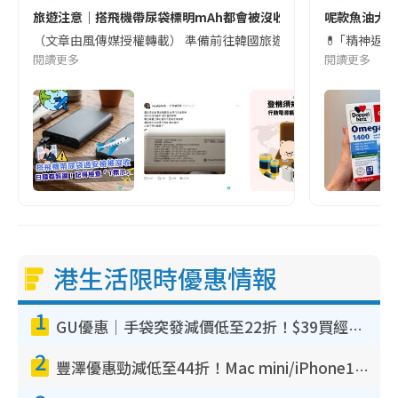
旅遊注意｜搭飛機帶尿袋標明mAh都會被沒收😱出發前切記檢查「1
呢款魚油大家
（文章由風傳媒授權轉載） 準備前往韓國旅遊的民眾，近期要特別留
💊 ｢精神返
閱讀更多
閱讀更多
港生活限時優惠情報
1
GU優惠｜手袋突發減價低至22折！$39買經典波士頓包/餃子袋！飾物同步減價$29起！
2
豐澤優惠勁減低至44折！Mac mini/iPhone17Pro大減價！廚房家電$220起