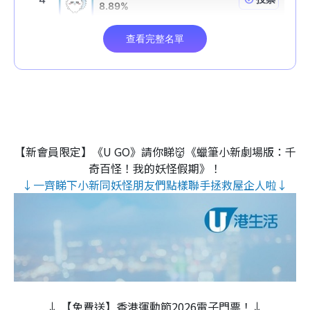
【新會員限定】《U GO》請你睇👹《蠟筆小新劇場版：千
奇百怪！我的妖怪假期》！
↓一齊睇下小新同妖怪朋友們點樣聯手拯救屋企人啦↓
↓ 【免費送】香港運動節2026電子門票！↓