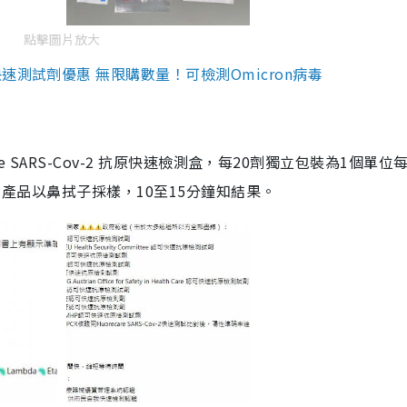
點擊圖片放大
測試劑優惠 無限購數量！可檢測Omicron病毒
are SARS-Cov-2 抗原快速檢測盒，每20劑獨立包裝為1個單位
5。產品以鼻拭子採樣，10至15分鐘知結果。