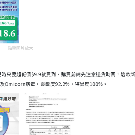
點擊圖片放大
劑，現時只要超低價$9.9就買到，購買前請先注意送貨時間！這款
Omicorn病毒，靈敏度92.2%，特異度100%。