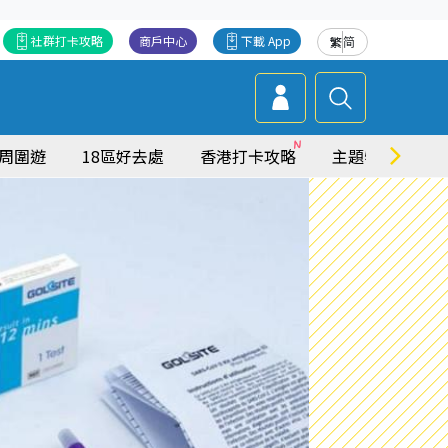
社群打卡攻略
商戶中心
下載 App
繁
简
周圍遊
18區好去處
香港打卡攻略
主題特集