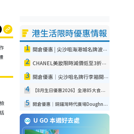
港生活限時優惠情報
1
作
開倉優惠 | 尖沙咀海港城名牌波鞋開倉低至1折！On鞋$899起／Joy&Peace鞋履$98起
標
2
CHANEL美妝限時減價低至3折！人氣粉底/唇膏/精華液低至$275！COCO香水都有平
3
開倉優惠｜尖沙咀名牌行李箱開倉低至4折！一連5日 American Tourister/ace./Hallmark $200起！
4
【8月生日優惠2026】全港85大食買玩著數攻略 自助餐/火鍋放題同行免費＋誠品/DONKI送現金券
5
我檢
開倉優惠｜銅鑼灣時代廣場Doughnut/Campo Marzio開倉低至1折！背囊、書包、手袋劈價$200起
包括
U GO 本週好去處