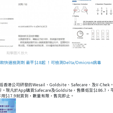
點擊圖片放大
檢測劑 最平$18起 ！可檢測Delta/Omicron病毒
研發的Wesail、Goldsite、Safecare、及V-Chek。
凡於App購買Safecare及Goldsite，售價低至$186.7
均不用$17.9就買到，數量有限，售完即止。