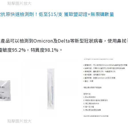
點擊圖片放大
3款抗原快速檢測劑！低至$15/支 獲歐盟認證+無限購數量
品可以檢測到Omicron及Delta等新型冠狀病毒，使用鼻拭
度95.2%，特異度98.1%。
點擊圖片放大