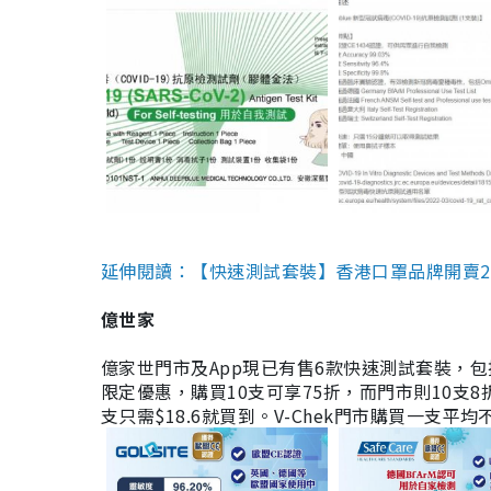
延伸閱讀：【快速測試套裝】香港口罩品牌開賣2款快速
億世家
億家世門市及App現已有售6款快速測試套裝，包括香港公司
限定優惠，購買10支可享75折，而門市則10支8折。現
支只需$18.6就買到。V-Chek門市購買一支平