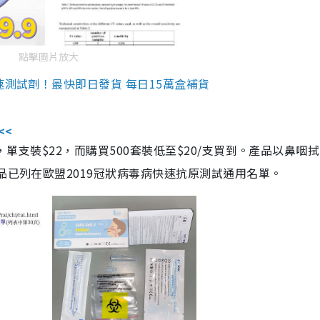
點擊圖片放大
速測試劑！最快即日發貨 每日15萬盒補貨
<<
，單支裝$22，而購買500套裝低至$20/支買到。產品以鼻咽
品已列在歐盟2019冠狀病毒病快速抗原測試通用名單。