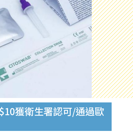
$10獲衛生署認可/通過歐