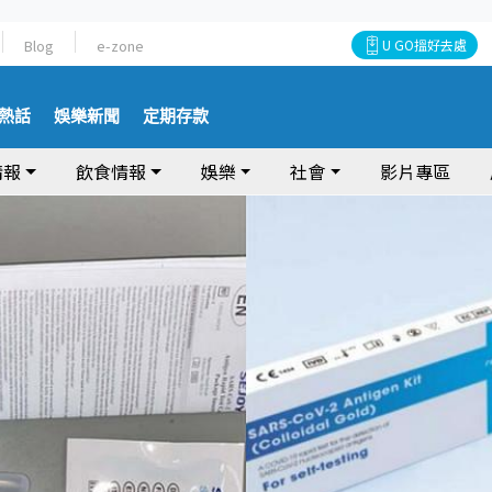
Blog
e-zone
U GO搵好去處
熱話
娛樂新聞
定期存款
情報
飲食情報
娛樂
社會
影片專區