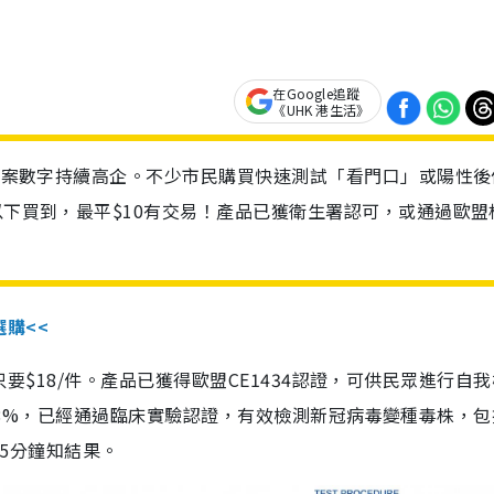
在Google追蹤
《UHK 港生活》
診個案數字持續高企。不少市民購買快速測試「看門口」或陽性後
以下買到，最平$10有交易！產品已獲衛生署認可，或通過歐盟
選購<<
惠價只要$18/件。產品已獲得歐盟CE1434認證，可供民眾進行自
性99.8%，已經通過臨床實驗認證，有效檢測新冠病毒變種毒株，
，15分鐘知結果。