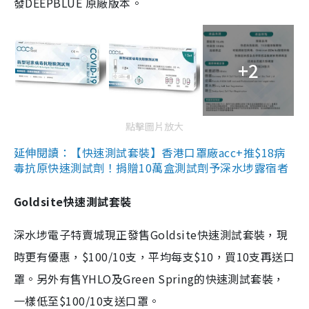
發DEEPBLUE 原廠版本。
+2
點擊圖片放大
延伸閱讀：【快速測試套裝】香港口罩廠acc+推$18病
毒抗原快速測試劑！捐贈10萬盒測試劑予深水埗露宿者
Goldsite快速測試套裝
深水埗電子特賣城現正發售Goldsite快速測試套裝，現
時更有優惠，$100/10支，平均每支$10，買10支再送口
罩。另外有售YHLO及Green Spring的快速測試套裝，
一樣低至$100/10支送口罩。