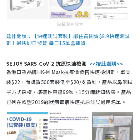
點擊圖片放大
延伸閱讀：【快速測試套裝】鄰住買開賣$9.9快速測試
劑！最快即日發貨 每日15萬盒補貨
SEJOY SARS-CoV-2 抗原快速檢測
>>按此選購<<
香港口罩品牌HK-M Mask抗疫價發售快速檢測劑，單支
裝$22，而購買500套裝低至$20/支買到。產品以鼻咽拭
子方式採樣，準確性高達99%，15分鐘就知結果。產品
已列在歐盟2019冠狀病毒病快速抗原測試通用名單。