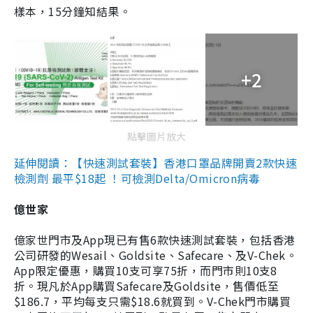
樣本，15分鐘知結果。
+2
點擊圖片放大
延伸閱讀：【快速測試套裝】香港口罩品牌開賣2款快速
檢測劑 最平$18起 ！可檢測Delta/Omicron病毒
億世家
億家世門市及App現已有售6款快速測試套裝，包括香港
公司研發的Wesail、Goldsite、Safecare、及V-Chek。
App限定優惠，購買10支可享75折，而門市則10支8
折。現凡於App購買Safecare及Goldsite，售價低至
$186.7，平均每支只需$18.6就買到。V-Chek門市購買