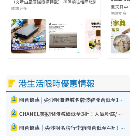
（文章由風傳媒授權轉載） 準備前往韓國旅遊的民眾，近期要特別留
夏天其中一種時
閱讀更多
閱讀更多
港生活限時優惠情報
1
開倉優惠 | 尖沙咀海港城名牌波鞋開倉低至1折！On鞋$899起／Joy&Peace鞋履$98起
2
CHANEL美妝限時減價低至3折！人氣粉底/唇膏/精華液低至$275！COCO香水都有平
3
開倉優惠｜尖沙咀名牌行李箱開倉低至4折！一連5日 American Tourister/ace./Hallmark $200起！