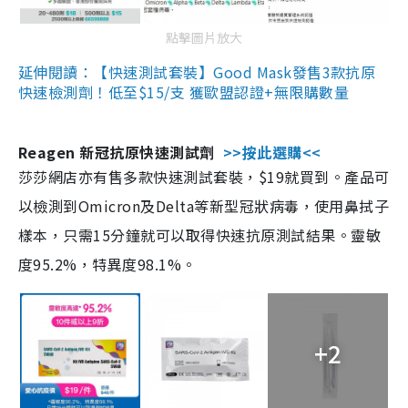
點擊圖片放大
延伸閱讀：【快速測試套裝】Good Mask發售3款抗原
快速檢測劑！低至$15/支 獲歐盟認證+無限購數量
Reagen 新冠抗原快速測試劑
>>按此選購<<
莎莎網店亦有售多款快速測試套裝，$19就買到。產品可
以檢測到Omicron及Delta等新型冠狀病毒，使用鼻拭子
樣本，只需15分鐘就可以取得快速抗原測試結果。靈敏
度95.2%，特異度98.1%。
+2