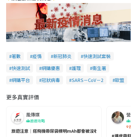
著數
疫情
新冠肺炎
快速測試套裝
快速測試
網購優惠
護理
衞生署
網購平台
冠狀病毒
SARS－CoV－2
歐盟
更多真實評價
風傳媒
營養教
旅遊攻略
生
香港
旅遊注意｜搭飛機帶尿袋標明mAh都會被沒收😱出發前切記檢查「1
#連皮帶籽都