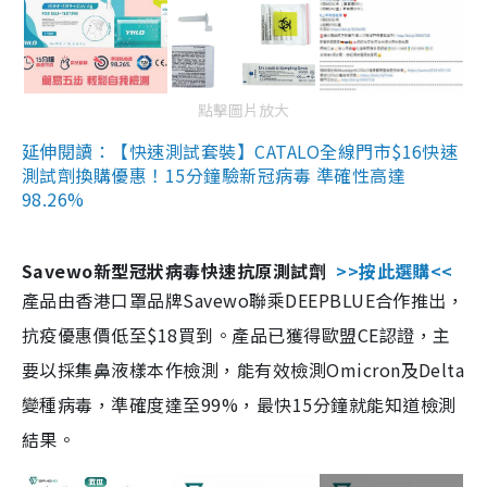
點擊圖片放大
延伸閱讀：【快速測試套裝】CATALO全線門市$16快速
測試劑換購優惠！15分鐘驗新冠病毒 準確性高達
98.26%
Savewo新型冠狀病毒快速抗原測試劑
>>按此選購<<
產品由香港口罩品牌Savewo聯乘DEEPBLUE合作推出，
抗疫優惠價低至$18買到。產品已獲得歐盟CE認證，主
要以採集鼻液樣本作檢測，能有效檢測Omicron及Delta
變種病毒，準確度達至99%，最快15分鐘就能知道檢測
結果。