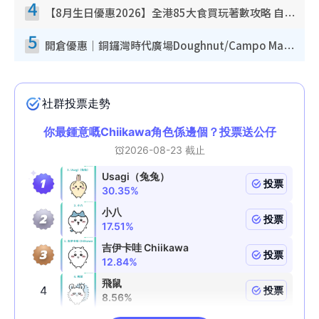
4
【8月生日優惠2026】全港85大食買玩著數攻略 自助餐/火鍋放題同行免費＋誠品/DONKI送現金券
5
開倉優惠｜銅鑼灣時代廣場Doughnut/Campo Marzio開倉低至1折！背囊、書包、手袋劈價$200起