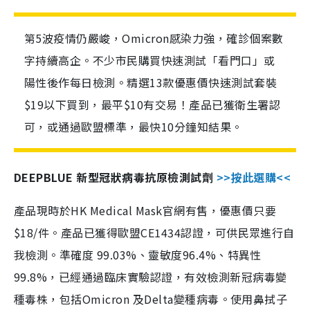
第5波疫情仍嚴峻，Omicron感染力強，確診個案數
字持續高企。不少市民購買快速測試「看門口」或
陽性後作每日檢測。精選13款優惠價快速測試套裝
$19以下買到，最平$10有交易！產品已獲衛生署認
可，或通過歐盟標準，最快10分鐘知結果。
DEEPBLUE 新型冠狀病毒抗原檢測試劑
>>按此選購<<
產品現時於HK Medical Mask官網有售，優惠價只要
$18/件。產品已獲得歐盟CE1434認證，可供民眾進行自
我檢測。準確度 99.03%、靈敏度96.4%、特異性
99.8%，已經通過臨床實驗認證，有效檢測新冠病毒變
種毒株，包括Omicron 及Delta變種病毒。使用鼻拭子