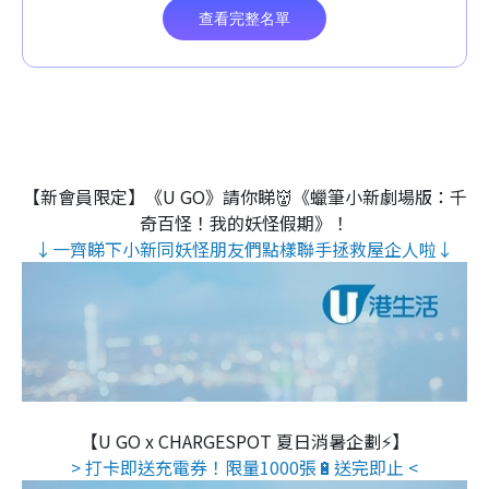
【新會員限定】《U GO》請你睇👹《蠟筆小新劇場版：千
奇百怪！我的妖怪假期》！
↓一齊睇下小新同妖怪朋友們點樣聯手拯救屋企人啦↓
【U GO x CHARGESPOT 夏日消暑企劃⚡】
> 打卡即送充電券！限量1000張🔋送完即止 <