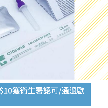
$10獲衛生署認可/通過歐