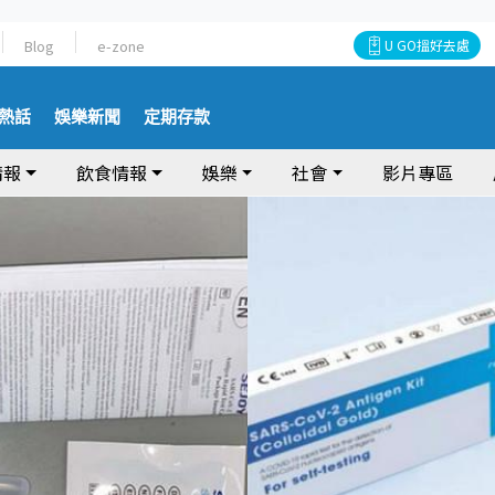
Blog
e-zone
U GO搵好去處
熱話
娛樂新聞
定期存款
情報
飲食情報
娛樂
社會
影片專區