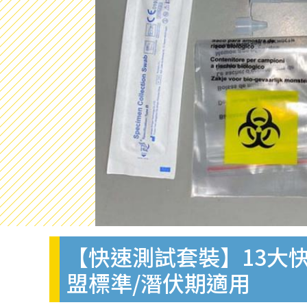
【快速測試套裝】13大快
盟標準/潛伏期適用