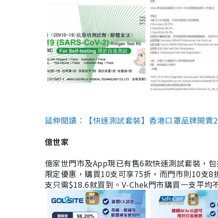
延伸閱讀：【快速測試套裝】香港口罩品牌開賣2款快速
億世家
億家世門市及App現已有售6款快速測試套裝，包括香港公司
限定優惠，購買10支可享75折，而門市則10支8折。現
支只需$18.6就買到。V-Chek門市購買一支平