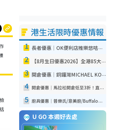
港生活限時優惠情報
1
作
長者優惠｜OK便利店推樂悠咭優惠！買麵包/牛奶/保健品拍卡即減
標
2
【8月生日優惠2026】全港85大食買玩著數攻略 自助餐/火鍋放題同行免費＋誠品/DONKI送現金券
3
開倉優惠｜銅鑼灣MICHAEL KORS開倉低至17折！直擊$500起買手袋/銀包/鞋款 必買經典Jet Set系列
4
開倉優惠｜馬拉松開倉低至3折！直擊$99起買adidas／New Balance／Puma鞋款 STANLEY保溫杯劈價至$119起
5
我檢
廚具優惠｜普樂氏/意美廚/Buffalo廚具低至3折！$89起買煎鍋／炒鑊／個人鍋 同場小家電激減至$99起
包括
U GO 本週好去處