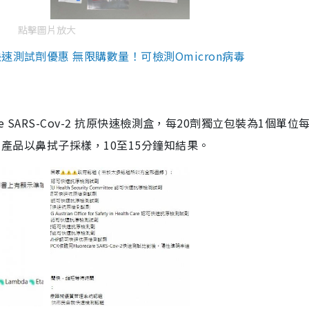
點擊圖片放大
測試劑優惠 無限購數量！可檢測Omicron病毒
are SARS-Cov-2 抗原快速檢測盒，每20劑獨立包裝為1個單位
5。產品以鼻拭子採樣，10至15分鐘知結果。