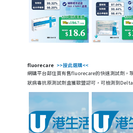
fluorecare
>>按此選購<<
網購平台鄰住買有售fluorecare的快速測試
狀病毒抗原測試劑盒獲歐盟認可，可檢測到Delta及