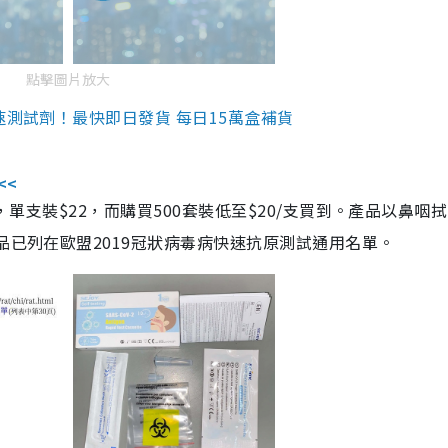
點擊圖片放大
速測試劑！最快即日發貨 每日15萬盒補貨
<<
，單支裝$22，而購買500套裝低至$20/支買到。產品以鼻咽
品已列在歐盟2019冠狀病毒病快速抗原測試通用名單。