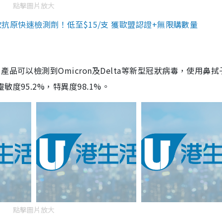
點擊圖片放大
3款抗原快速檢測劑！低至$15/支 獲歐盟認證+無限購數量
品可以檢測到Omicron及Delta等新型冠狀病毒，使用鼻拭
度95.2%，特異度98.1%。
點擊圖片放大