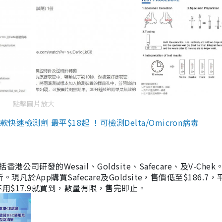
點擊圖片放大
檢測劑 最平$18起 ！可檢測Delta/Omicron病毒
研發的Wesail、Goldsite、Safecare、及V-Chek。
凡於App購買Safecare及Goldsite，售價低至$186.7
均不用$17.9就買到，數量有限，售完即止。