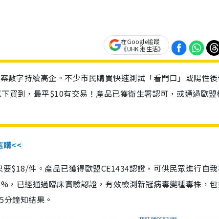
在Google追蹤
《UHK 港生活》
診個案數字持續高企。不少市民購買快速測試「看門口」或陽性後
以下買到，最平$10有交易！產品已獲衛生署認可，或通過歐盟
選購<<
惠價只要$18/件。產品已獲得歐盟CE1434認證，可供民眾進行自
性99.8%，已經通過臨床實驗認證，有效檢測新冠病毒變種毒株，
，15分鐘知結果。