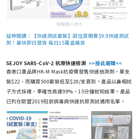
點擊圖片放大
延伸閱讀：【快速測試套裝】鄰住買開賣$9.9快速測試
劑！最快即日發貨 每日15萬盒補貨
SEJOY SARS-CoV-2 抗原快速檢測
>>按此選購<<
香港口罩品牌HK-M Mask抗疫價發售快速檢測劑，單支
裝$22，而購買500套裝低至$20/支買到。產品以鼻咽拭
子方式採樣，準確性高達99%，15分鐘就知結果。產品
已列在歐盟2019冠狀病毒病快速抗原測試通用名單。