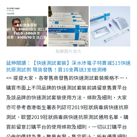
點擊圖片放大
延伸閱讀：【快速測試套裝】深水埗電子特賣城$15快速
抗原測試劑 現貨發售！買10支再送3支檢測棒
<< 提提大家，各零售商發售的快速測試套裝規格不一，
購買市面上不同品牌的快速測試套裝前請留意售賣平台
及該品牌的快速測試套裝使用方法、條款及細則，大家
亦可參考香港衞生署表列認可2019冠狀病毒病快速抗原
測試、歐盟2019冠狀病毒病快速抗原測試通用名單，購
買前留意訂購平台的使用條款及細則，一切以訂購平台
公佈的價錢為準。數量有限，售完即止；所有優惠細則