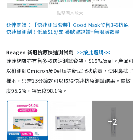
點擊圖片放大
延伸閱讀：【快速測試套裝】Good Mask發售3款抗原
快速檢測劑！低至$15/支 獲歐盟認證+無限購數量
Reagen 新冠抗原快速測試劑
>>按此選購<<
莎莎網店亦有售多款快速測試套裝，$19就買到。產品可
以檢測到Omicron及Delta等新型冠狀病毒，使用鼻拭子
樣本，只需15分鐘就可以取得快速抗原測試結果。靈敏
度95.2%，特異度98.1%。
+2