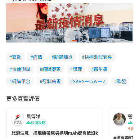
著數
疫情
新冠肺炎
快速測試套裝
快速測試
網購優惠
護理
衞生署
網購平台
冠狀病毒
SARS－CoV－2
歐盟
更多真實評價
風傳媒
營養教
旅遊攻略
生
香港
旅遊注意｜搭飛機帶尿袋標明mAh都會被沒收😱出發前切記檢查「1
#連皮帶籽都