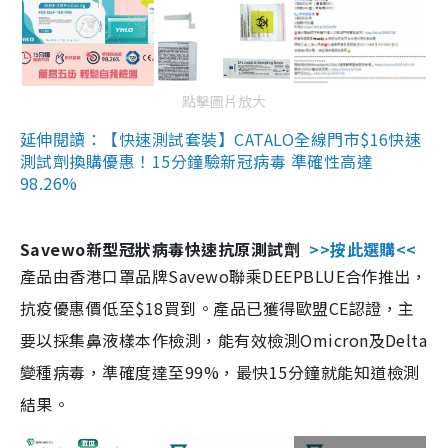
點擊圖片放大
延伸閱讀：【快速測試套裝】CATALO全線門市$16快速
測試劑換購優惠！15分鐘驗新冠病毒 準確性高達
98.26%
Savewo新型冠狀病毒快速抗原測試劑
>>按此選購<<
產品由香港口罩品牌Savewo聯乘DEEPBLUE合作推出，
抗疫優惠價低至$18買到。產品已獲得歐盟CE認證，主
要以採集鼻液樣本作檢測，能有效檢測Omicron及Delta
變種病毒，準確度達至99%，最快15分鐘就能知道檢測
結果。