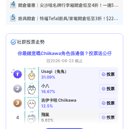
4
開倉優惠｜尖沙咀名牌行李箱開倉低至4折！一連5日 American Tourister/ace./Hallmark $200起！
5
廚具開倉｜特福Tefal廚具/家電開倉低至3折！$220起買平底鍋/炒鑊/湯煲！電飯煲/吸塵機/燙斗$418起