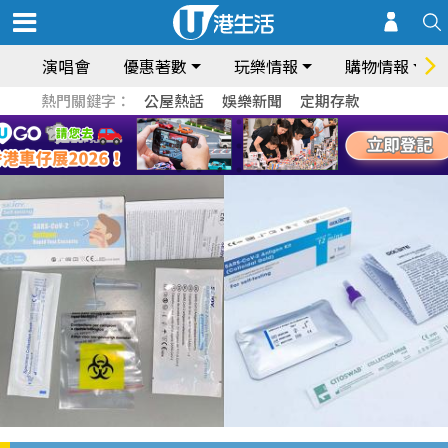
演唱會
優惠著數
玩樂情報
購物情報
熱門關鍵字：
公屋熱話
娛樂新聞
定期存款