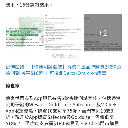
樣本，15分鐘知結果。
+2
點擊圖片放大
延伸閱讀：【快速測試套裝】香港口罩品牌開賣2款快速
檢測劑 最平$18起 ！可檢測Delta/Omicron病毒
億世家
億家世門市及App現已有售6款快速測試套裝，包括香港
公司研發的Wesail、Goldsite、Safecare、及V-Chek。
App限定優惠，購買10支可享75折，而門市則10支8
折。現凡於App購買Safecare及Goldsite，售價低至
$186.7，平均每支只需$18.6就買到。V-Chek門市購買