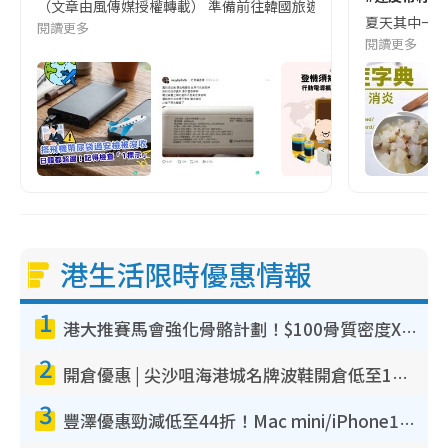
（文章由風傳媒授權轉載） 準備前往韓國旅遊的民眾，近期要特別留
夏天其中一種時
閱讀更多
閱讀更多
港生活限時優惠情報
1
港大推賽馬會強化骨骼計劃！$100骨質密度X光檢查 完成免費運動訓練送超市禮券！附參加資格
2
開倉優惠 | 尖沙咀海港城名牌波鞋開倉低至1折！On鞋$899起／Joy&Peace鞋履$98起
3
豐澤優惠勁減低至44折！Mac mini/iPhone17Pro大減價！廚房家電$220起