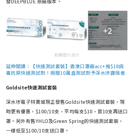
發DEEPBLUE 原廠版本。
+2
點擊圖片放大
延伸閱讀：【快速測試套裝】香港口罩廠acc+推$18病
毒抗原快速測試劑！捐贈10萬盒測試劑予深水埗露宿者
Goldsite快速測試套裝
深水埗電子特賣城現正發售Goldsite快速測試套裝，現
時更有優惠，$100/10支，平均每支$10，買10支再送口
罩。另外有售YHLO及Green Spring的快速測試套裝，
一樣低至$100/10支送口罩。