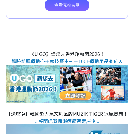
《U GO》請您去香港運動節2026！
體驗新興運動💦＋競技賽事💪＋100+運動用品攤位🔥
【送您🐯】韓國超人氣文創品牌MUZIK TIGER 冰感風扇！
↓將萌虎嘅慵懶療癒帶返屋企↓