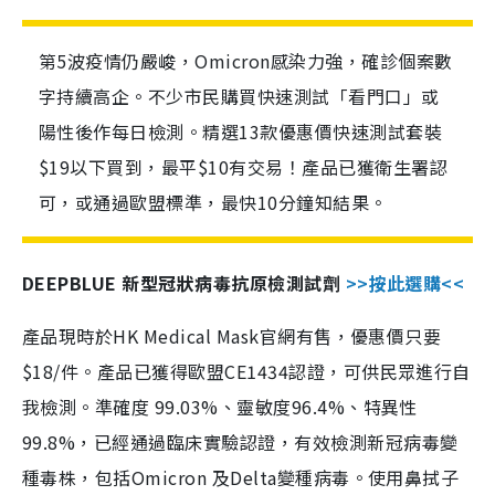
第5波疫情仍嚴峻，Omicron感染力強，確診個案數
字持續高企。不少市民購買快速測試「看門口」或
陽性後作每日檢測。精選13款優惠價快速測試套裝
$19以下買到，最平$10有交易！產品已獲衛生署認
可，或通過歐盟標準，最快10分鐘知結果。
DEEPBLUE 新型冠狀病毒抗原檢測試劑
>>按此選購<<
產品現時於HK Medical Mask官網有售，優惠價只要
$18/件。產品已獲得歐盟CE1434認證，可供民眾進行自
我檢測。準確度 99.03%、靈敏度96.4%、特異性
99.8%，已經通過臨床實驗認證，有效檢測新冠病毒變
種毒株，包括Omicron 及Delta變種病毒。使用鼻拭子