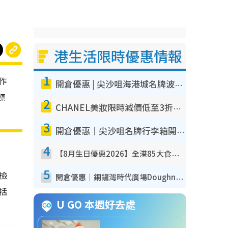
港生活限時優惠情報
1
作
開倉優惠 | 尖沙咀海港城名牌波鞋開倉低至1折！On鞋$899起／Joy&Peace鞋履$98起
標
2
CHANEL美妝限時減價低至3折！人氣粉底/唇膏/精華液低至$275！COCO香水都有平
3
開倉優惠｜尖沙咀名牌行李箱開倉低至4折！一連5日 American Tourister/ace./Hallmark $200起！
4
【8月生日優惠2026】全港85大食買玩著數攻略 自助餐/火鍋放題同行免費＋誠品/DONKI送現金券
5
我檢
開倉優惠｜銅鑼灣時代廣場Doughnut/Campo Marzio開倉低至1折！背囊、書包、手袋劈價$200起
包括
U GO 本週好去處