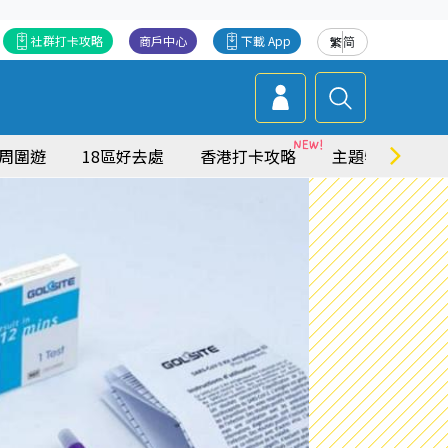
社群打卡攻略
商戶中心
下載 App
繁
简
周圍遊
18區好去處
香港打卡攻略
主題特集