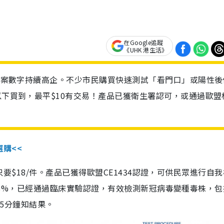
在Google追蹤
《UHK 港生活》
診個案數字持續高企。不少市民購買快速測試「看門口」或陽性後
以下買到，最平$10有交易！產品已獲衛生署認可，或通過歐盟
選購<<
惠價只要$18/件。產品已獲得歐盟CE1434認證，可供民眾進行自
性99.8%，已經通過臨床實驗認證，有效檢測新冠病毒變種毒株，
，15分鐘知結果。