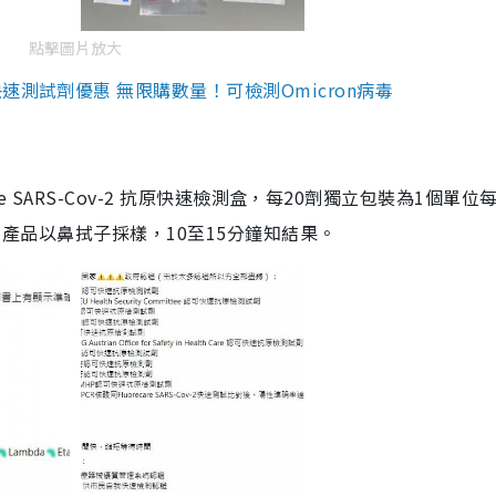
點擊圖片放大
測試劑優惠 無限購數量！可檢測Omicron病毒
are SARS-Cov-2 抗原快速檢測盒，每20劑獨立包裝為1個單位
5。產品以鼻拭子採樣，10至15分鐘知結果。