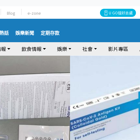
Blog
e-zone
U GO搵好去處
熱話
娛樂新聞
定期存款
情報
飲食情報
娛樂
社會
影片專區