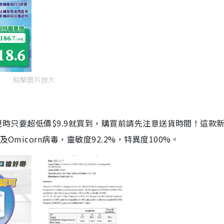
點擊圖片放大
劑，現時只要超低價$9.9就買到，購買前請先注意送貨時間！這款
Omicorn病毒，靈敏度92.2%，特異度100%。