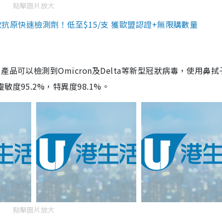
點擊圖片放大
3款抗原快速檢測劑！低至$15/支 獲歐盟認證+無限購數量
品可以檢測到Omicron及Delta等新型冠狀病毒，使用鼻拭
度95.2%，特異度98.1%。
點擊圖片放大