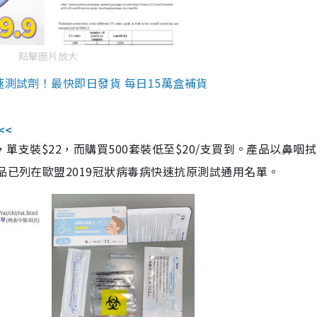
點擊圖片放大
速測試劑！最快即日發貨 每日15萬盒補貨
<<
，單支裝$22，而購買500套裝低至$20/支買到。產品以鼻咽
品已列在歐盟2019冠狀病毒病快速抗原測試通用名單。