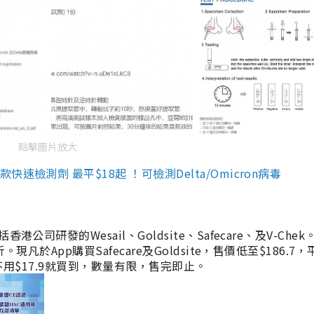
點擊圖片放大
檢測劑 最平$18起 ！可檢測Delta/Omicron病毒
研發的Wesail、Goldsite、Safecare、及V-Chek。
凡於App購買Safecare及Goldsite，售價低至$186.7
均不用$17.9就買到，數量有限，售完即止。