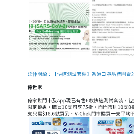
延伸閱讀：【快速測試套裝】香港口罩品牌開賣2款快速
億世家
億家世門市及App現已有售6款快速測試套裝，包括香港公司
限定優惠，購買10支可享75折，而門市則10支8折。現
支只需$18.6就買到。V-Chek門市購買一支平