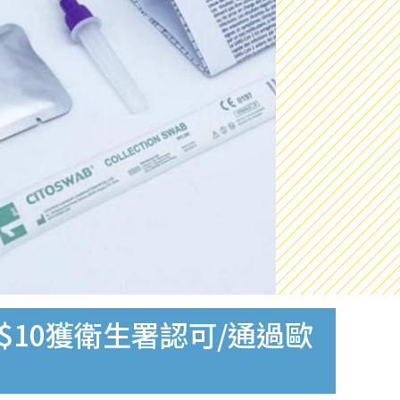
$10獲衛生署認可/通過歐