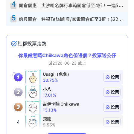
4
開倉優惠｜尖沙咀名牌行李箱開倉低至4折！一連5日 American Tourister/ace./Hallmark $200起！
5
廚具開倉｜特福Tefal廚具/家電開倉低至3折！$220起買平底鍋/炒鑊/湯煲！電飯煲/吸塵機/燙斗$418起