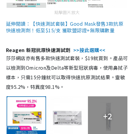
點擊圖片放大
延伸閱讀：【快速測試套裝】Good Mask發售3款抗原
快速檢測劑！低至$15/支 獲歐盟認證+無限購數量
Reagen 新冠抗原快速測試劑
>>按此選購<<
莎莎網店亦有售多款快速測試套裝，$19就買到。產品可
以檢測到Omicron及Delta等新型冠狀病毒，使用鼻拭子
樣本，只需15分鐘就可以取得快速抗原測試結果。靈敏
度95.2%，特異度98.1%。
+2