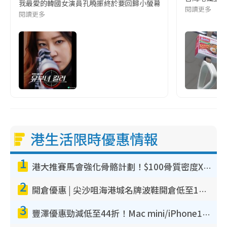
我最愛的韓國女演員孔曉振終於要回歸小螢幕啦!這次的劇本改編自同名
閱讀更多
閱讀更多
港生活限時優惠情報
1
港大推賽馬會強化骨骼計劃！$100骨質密度X光檢查 完成免費運動訓練送超市禮券！附參加資格
2
開倉優惠 | 尖沙咀海港城名牌波鞋開倉低至1折！On鞋$899起／Joy&Peace鞋履$98起
3
豐澤優惠勁減低至44折！Mac mini/iPhone17Pro大減價！廚房家電$220起