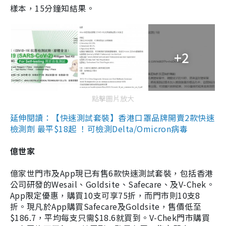
樣本，15分鐘知結果。
+2
點擊圖片放大
延伸閱讀：【快速測試套裝】香港口罩品牌開賣2款快速
檢測劑 最平$18起 ！可檢測Delta/Omicron病毒
億世家
億家世門市及App現已有售6款快速測試套裝，包括香港
公司研發的Wesail、Goldsite、Safecare、及V-Chek。
App限定優惠，購買10支可享75折，而門市則10支8
折。現凡於App購買Safecare及Goldsite，售價低至
$186.7，平均每支只需$18.6就買到。V-Chek門市購買