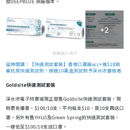
發DEEPBLUE 原廠版本。
+2
點擊圖片放大
延伸閱讀：【快速測試套裝】香港口罩廠acc+推$18病
毒抗原快速測試劑！捐贈10萬盒測試劑予深水埗露宿者
Goldsite快速測試套裝
深水埗電子特賣城現正發售Goldsite快速測試套裝，現
時更有優惠，$100/10支，平均每支$10，買10支再送口
罩。另外有售YHLO及Green Spring的快速測試套裝，
一樣低至$100/10支送口罩。