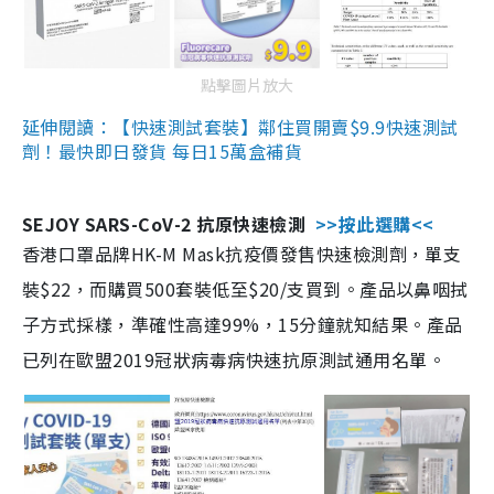
點擊圖片放大
延伸閱讀：【快速測試套裝】鄰住買開賣$9.9快速測試
劑！最快即日發貨 每日15萬盒補貨
SEJOY SARS-CoV-2 抗原快速檢測
>>按此選購<<
香港口罩品牌HK-M Mask抗疫價發售快速檢測劑，單支
裝$22，而購買500套裝低至$20/支買到。產品以鼻咽拭
子方式採樣，準確性高達99%，15分鐘就知結果。產品
已列在歐盟2019冠狀病毒病快速抗原測試通用名單。