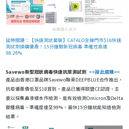
點擊圖片放大
延伸閱讀：【快速測試套裝】CATALO全線門市$16快速
測試劑換購優惠！15分鐘驗新冠病毒 準確性高達
98.26%
Savewo新型冠狀病毒快速抗原測試劑
>>按此選購<<
產品由香港口罩品牌Savewo聯乘DEEPBLUE合作推出，
抗疫優惠價低至$18買到。產品已獲得歐盟CE認證，主
要以採集鼻液樣本作檢測，能有效檢測Omicron及Delta
變種病毒，準確度達至99%，最快15分鐘就能知道檢測
結果。