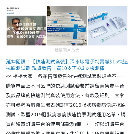
點擊圖片放大
延伸閱讀：【快速測試套裝】深水埗電子特賣城$15快速
抗原測試劑 現貨發售！買10支再送3支檢測棒
<< 提提大家，各零售商發售的快速測試套裝規格不一，
購買市面上不同品牌的快速測試套裝前請留意售賣平台
及該品牌的快速測試套裝使用方法、條款及細則，大家
亦可參考香港衞生署表列認可2019冠狀病毒病快速抗原
測試、歐盟2019冠狀病毒病快速抗原測試通用名單，購
買前留意訂購平台的使用條款及細則，一切以訂購平台
公佈的價錢為準。數量有限，售完即止；所有優惠細則