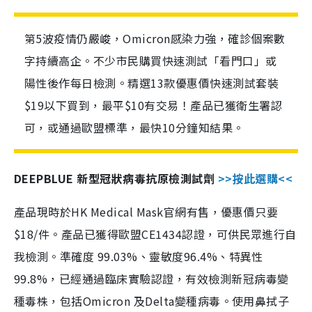
第5波疫情仍嚴峻，Omicron感染力強，確診個案數
字持續高企。不少市民購買快速測試「看門口」或
陽性後作每日檢測。精選13款優惠價快速測試套裝
$19以下買到，最平$10有交易！產品已獲衛生署認
可，或通過歐盟標準，最快10分鐘知結果。
DEEPBLUE 新型冠狀病毒抗原檢測試劑
>>按此選購<<
產品現時於HK Medical Mask官網有售，優惠價只要
$18/件。產品已獲得歐盟CE1434認證，可供民眾進行自
我檢測。準確度 99.03%、靈敏度96.4%、特異性
99.8%，已經通過臨床實驗認證，有效檢測新冠病毒變
種毒株，包括Omicron 及Delta變種病毒。使用鼻拭子