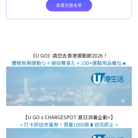
《U GO》請您去香港運動節2026！
體驗新興運動💦＋競技賽事💪＋100+運動用品攤位🔥
【U GO x CHARGESPOT 夏日消暑企劃⚡】
> 打卡即送充電券！限量1000張🔋送完即止 <