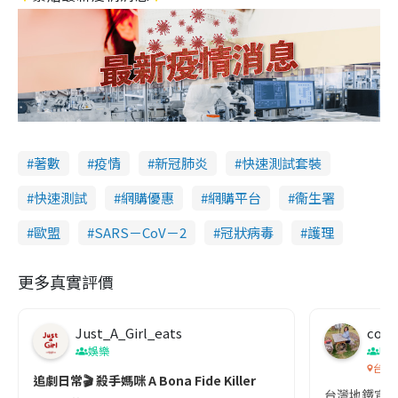
著數
疫情
新冠肺炎
快速測試套裝
快速測試
網購優惠
網購平台
衞生署
歐盟
SARS－CoV－2
冠狀病毒
護理
更多真實評價
Just_A_Girl_eats
co c
娛樂
吹
台灣
追劇日常🎬 殺手媽咪 A Bona Fide Killer
台灣地鐵宣