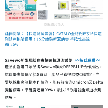
點擊圖片放大
延伸閱讀：【快速測試套裝】CATALO全線門市$16快速
測試劑換購優惠！15分鐘驗新冠病毒 準確性高達
98.26%
Savewo新型冠狀病毒快速抗原測試劑
>>按此選購<<
產品由香港口罩品牌Savewo聯乘DEEPBLUE合作推出，
抗疫優惠價低至$18買到。產品已獲得歐盟CE認證，主
要以採集鼻液樣本作檢測，能有效檢測Omicron及Delta
變種病毒，準確度達至99%，最快15分鐘就能知道檢測
結果。