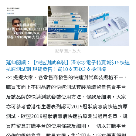
點擊圖片放大
延伸閱讀：【快速測試套裝】深水埗電子特賣城$15快速
抗原測試劑 現貨發售！買10支再送3支檢測棒
<< 提提大家，各零售商發售的快速測試套裝規格不一，
購買市面上不同品牌的快速測試套裝前請留意售賣平台
及該品牌的快速測試套裝使用方法、條款及細則，大家
亦可參考香港衞生署表列認可2019冠狀病毒病快速抗原
測試、歐盟2019冠狀病毒病快速抗原測試通用名單，購
買前留意訂購平台的使用條款及細則，一切以訂購平台
公佈的價錢為準。數量有限，售完即止；所有優惠細則