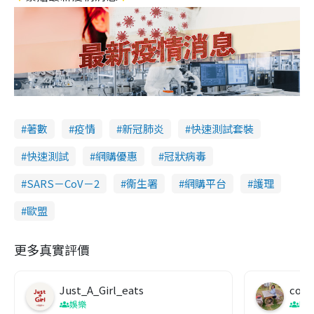
著數
疫情
新冠肺炎
快速測試套裝
快速測試
網購優惠
冠狀病毒
SARS－CoV－2
衞生署
網購平台
護理
歐盟
更多真實評價
Just_A_Girl_eats
co c
娛樂
吹