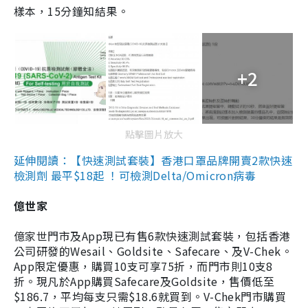
樣本，15分鐘知結果。
+2
點擊圖片放大
延伸閱讀：【快速測試套裝】香港口罩品牌開賣2款快速
檢測劑 最平$18起 ！可檢測Delta/Omicron病毒
億世家
億家世門市及App現已有售6款快速測試套裝，包括香港
公司研發的Wesail、Goldsite、Safecare、及V-Chek。
App限定優惠，購買10支可享75折，而門市則10支8
折。現凡於App購買Safecare及Goldsite，售價低至
$186.7，平均每支只需$18.6就買到。V-Chek門市購買