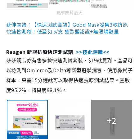
點擊圖片放大
延伸閱讀：【快速測試套裝】Good Mask發售3款抗原
快速檢測劑！低至$15/支 獲歐盟認證+無限購數量
Reagen 新冠抗原快速測試劑
>>按此選購<<
莎莎網店亦有售多款快速測試套裝，$19就買到。產品可
以檢測到Omicron及Delta等新型冠狀病毒，使用鼻拭子
樣本，只需15分鐘就可以取得快速抗原測試結果。靈敏
度95.2%，特異度98.1%。
+2