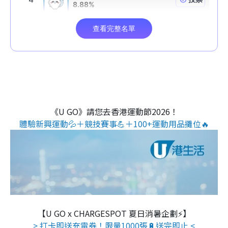
《U GO》請您去香港運動節2026！
體驗新興運動💦＋競技賽事💪＋100+運動用品攤位🔥
【U GO x CHARGESPOT 夏日消暑企劃⚡】
> 打卡即送充電券！限量1000張🔋送完即止 <