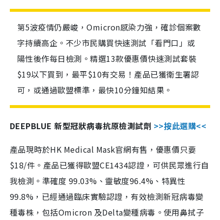
第5波疫情仍嚴峻，Omicron感染力強，確診個案數
字持續高企。不少市民購買快速測試「看門口」或
陽性後作每日檢測。精選13款優惠價快速測試套裝
$19以下買到，最平$10有交易！產品已獲衛生署認
可，或通過歐盟標準，最快10分鐘知結果。
DEEPBLUE 新型冠狀病毒抗原檢測試劑
>>按此選購<<
產品現時於HK Medical Mask官網有售，優惠價只要
$18/件。產品已獲得歐盟CE1434認證，可供民眾進行自
我檢測。準確度 99.03%、靈敏度96.4%、特異性
99.8%，已經通過臨床實驗認證，有效檢測新冠病毒變
種毒株，包括Omicron 及Delta變種病毒。使用鼻拭子