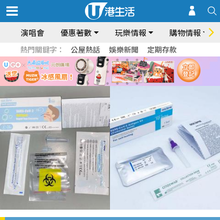
演唱會
優惠著數
玩樂情報
購物情報
熱門關鍵字：
公屋熱話
娛樂新聞
定期存款