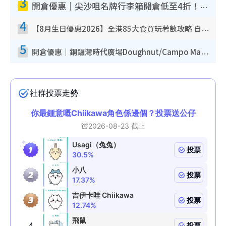
3
開倉優惠｜尖沙咀名牌行李箱開倉低至4折！一連5日 American Tourister/ace./Hallmark $200起！
4
【8月生日優惠2026】全港85大食買玩著數攻略 自助餐/火鍋放題同行免費＋誠品/DONKI送現金券
5
開倉優惠｜銅鑼灣時代廣場Doughnut/Campo Marzio開倉低至1折！背囊、書包、手袋劈價$200起