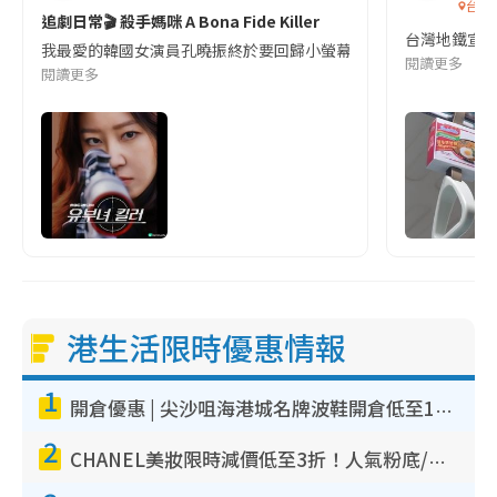
台灣
追劇日常🎬 殺手媽咪 A Bona Fide Killer
台灣地鐵宣
我最愛的韓國女演員孔曉振終於要回歸小螢幕啦!這次的劇本改編自同名
閱讀更多
閱讀更多
港生活限時優惠情報
1
開倉優惠 | 尖沙咀海港城名牌波鞋開倉低至1折！On鞋$899起／Joy&Peace鞋履$98起
2
CHANEL美妝限時減價低至3折！人氣粉底/唇膏/精華液低至$275！COCO香水都有平