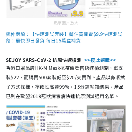
點擊圖片放大
延伸閱讀：【快速測試套裝】鄰住買開賣$9.9快速測試
劑！最快即日發貨 每日15萬盒補貨
SEJOY SARS-CoV-2 抗原快速檢測
>>按此選購<<
香港口罩品牌HK-M Mask抗疫價發售快速檢測劑，單支
裝$22，而購買500套裝低至$20/支買到。產品以鼻咽拭
子方式採樣，準確性高達99%，15分鐘就知結果。產品
已列在歐盟2019冠狀病毒病快速抗原測試通用名單。