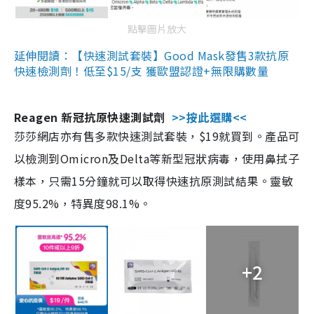
點擊圖片放大
延伸閱讀：【快速測試套裝】Good Mask發售3款抗原
快速檢測劑！低至$15/支 獲歐盟認證+無限購數量
Reagen 新冠抗原快速測試劑
>>按此選購<<
莎莎網店亦有售多款快速測試套裝，$19就買到。產品可
以檢測到Omicron及Delta等新型冠狀病毒，使用鼻拭子
樣本，只需15分鐘就可以取得快速抗原測試結果。靈敏
度95.2%，特異度98.1%。
+2