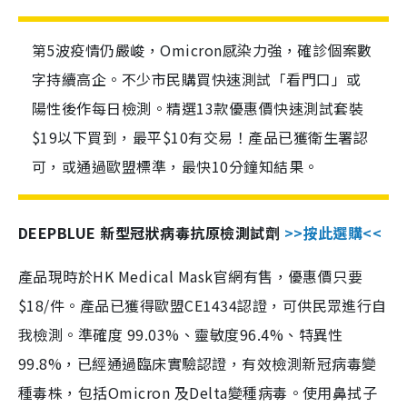
第5波疫情仍嚴峻，Omicron感染力強，確診個案數
字持續高企。不少市民購買快速測試「看門口」或
陽性後作每日檢測。精選13款優惠價快速測試套裝
$19以下買到，最平$10有交易！產品已獲衛生署認
可，或通過歐盟標準，最快10分鐘知結果。
DEEPBLUE 新型冠狀病毒抗原檢測試劑
>>按此選購<<
產品現時於HK Medical Mask官網有售，優惠價只要
$18/件。產品已獲得歐盟CE1434認證，可供民眾進行自
我檢測。準確度 99.03%、靈敏度96.4%、特異性
99.8%，已經通過臨床實驗認證，有效檢測新冠病毒變
種毒株，包括Omicron 及Delta變種病毒。使用鼻拭子