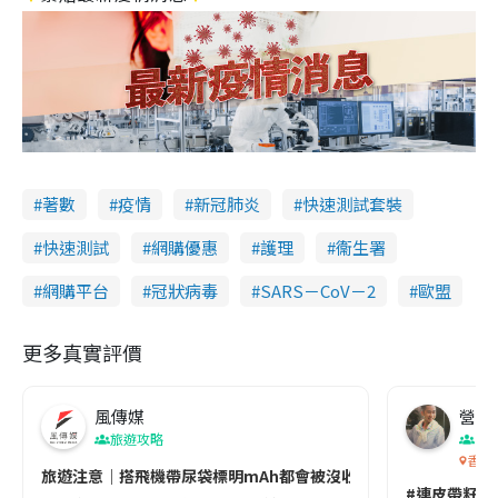
著數
疫情
新冠肺炎
快速測試套裝
快速測試
網購優惠
護理
衞生署
網購平台
冠狀病毒
SARS－CoV－2
歐盟
更多真實評價
風傳媒
營養教
旅遊攻略
生
香港
旅遊注意｜搭飛機帶尿袋標明mAh都會被沒收😱出發前切記檢查「1
#連皮帶籽都