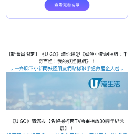
【新會員限定】《U GO》請你睇👹《蠟筆小新劇場版：千
奇百怪！我的妖怪假期》！
↓一齊睇下小新同妖怪朋友們點樣聯手拯救屋企人啦↓
《U GO》請您去【名偵探柯南TV動畫播放30週年紀念
展】！