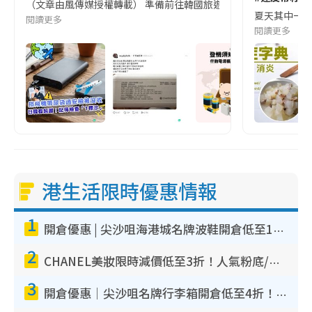
（文章由風傳媒授權轉載） 準備前往韓國旅遊的民眾，近期要特別留
夏天其中一種時
閱讀更多
閱讀更多
港生活限時優惠情報
1
開倉優惠 | 尖沙咀海港城名牌波鞋開倉低至1折！On鞋$899起／Joy&Peace鞋履$98起
2
CHANEL美妝限時減價低至3折！人氣粉底/唇膏/精華液低至$275！COCO香水都有平
3
開倉優惠｜尖沙咀名牌行李箱開倉低至4折！一連5日 American Tourister/ace./Hallmark $200起！