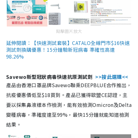
點擊圖片放大
延伸閱讀：【快速測試套裝】CATALO全線門市$16快速
測試劑換購優惠！15分鐘驗新冠病毒 準確性高達
98.26%
Savewo新型冠狀病毒快速抗原測試劑
>>按此選購<<
產品由香港口罩品牌Savewo聯乘DEEPBLUE合作推出，
抗疫優惠價低至$18買到。產品已獲得歐盟CE認證，主
要以採集鼻液樣本作檢測，能有效檢測Omicron及Delta
變種病毒，準確度達至99%，最快15分鐘就能知道檢測
結果。