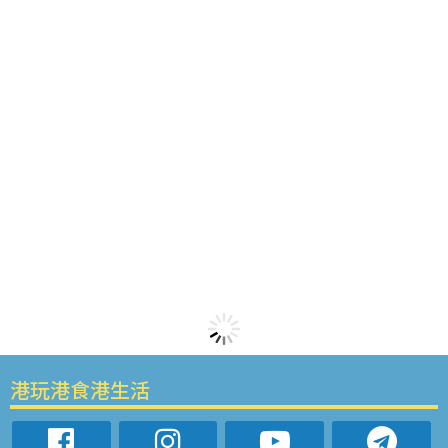
港玩港食港生活