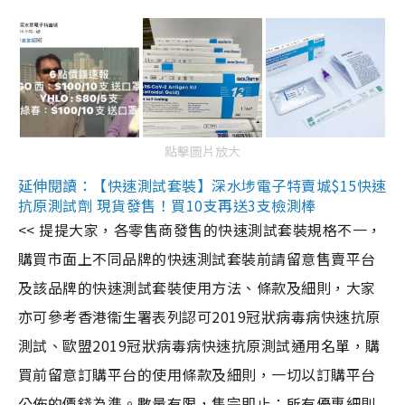
點擊圖片放大
延伸閱讀：【快速測試套裝】深水埗電子特賣城$15快速
抗原測試劑 現貨發售！買10支再送3支檢測棒
<< 提提大家，各零售商發售的快速測試套裝規格不一，
購買市面上不同品牌的快速測試套裝前請留意售賣平台
及該品牌的快速測試套裝使用方法、條款及細則，大家
亦可參考香港衞生署表列認可2019冠狀病毒病快速抗原
測試、歐盟2019冠狀病毒病快速抗原測試通用名單，購
買前留意訂購平台的使用條款及細則，一切以訂購平台
公佈的價錢為準。數量有限，售完即止；所有優惠細則