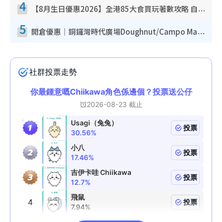
4
【8月生日優惠2026】全港85大食買玩著數攻略 自助餐/火鍋放題同行免費＋誠品/DONKI送現金券
5
開倉優惠｜銅鑼灣時代廣場Doughnut/Campo Marzio開倉低至1折！背囊、書包、手袋劈價$200起