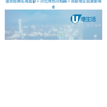
還原經典名場面📹＋30位角色同框📸＋原創限定感謝劇場
🍿