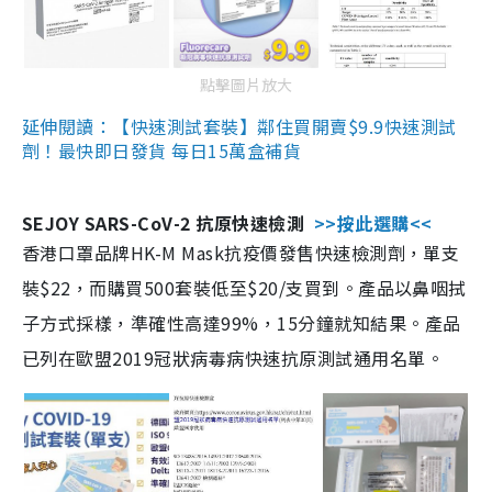
點擊圖片放大
延伸閱讀：【快速測試套裝】鄰住買開賣$9.9快速測試
劑！最快即日發貨 每日15萬盒補貨
SEJOY SARS-CoV-2 抗原快速檢測
>>按此選購<<
香港口罩品牌HK-M Mask抗疫價發售快速檢測劑，單支
裝$22，而購買500套裝低至$20/支買到。產品以鼻咽拭
子方式採樣，準確性高達99%，15分鐘就知結果。產品
已列在歐盟2019冠狀病毒病快速抗原測試通用名單。