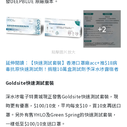
發DEEPBLUE 原廠版本。
+2
點擊圖片放大
延伸閱讀：【快速測試套裝】香港口罩廠acc+推$18病
毒抗原快速測試劑！捐贈10萬盒測試劑予深水埗露宿者
Goldsite快速測試套裝
深水埗電子特賣城現正發售Goldsite快速測試套裝，現
時更有優惠，$100/10支，平均每支$10，買10支再送口
罩。另外有售YHLO及Green Spring的快速測試套裝，
一樣低至$100/10支送口罩。