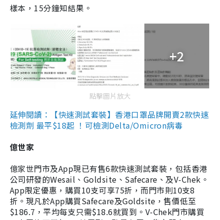
樣本，15分鐘知結果。
+2
點擊圖片放大
延伸閱讀：【快速測試套裝】香港口罩品牌開賣2款快速
檢測劑 最平$18起 ！可檢測Delta/Omicron病毒
億世家
億家世門市及App現已有售6款快速測試套裝，包括香港
公司研發的Wesail、Goldsite、Safecare、及V-Chek。
App限定優惠，購買10支可享75折，而門市則10支8
折。現凡於App購買Safecare及Goldsite，售價低至
$186.7，平均每支只需$18.6就買到。V-Chek門市購買