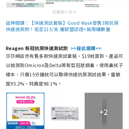
點擊圖片放大
延伸閱讀：【快速測試套裝】Good Mask發售3款抗原
快速檢測劑！低至$15/支 獲歐盟認證+無限購數量
Reagen 新冠抗原快速測試劑
>>按此選購<<
莎莎網店亦有售多款快速測試套裝，$19就買到。產品可
以檢測到Omicron及Delta等新型冠狀病毒，使用鼻拭子
樣本，只需15分鐘就可以取得快速抗原測試結果。靈敏
度95.2%，特異度98.1%。
+2