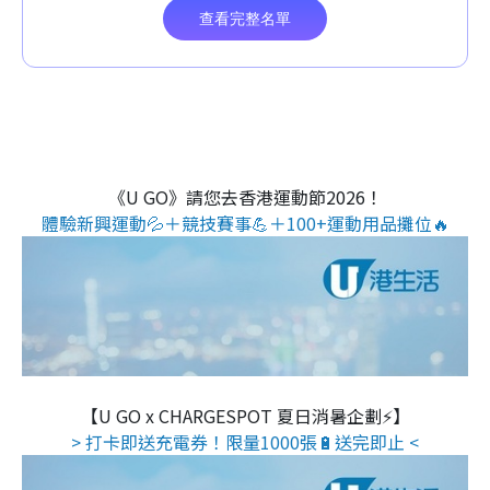
《U GO》請您去香港運動節2026！
體驗新興運動💦＋競技賽事💪＋100+運動用品攤位🔥
【U GO x CHARGESPOT 夏日消暑企劃⚡】
> 打卡即送充電券！限量1000張🔋送完即止 <