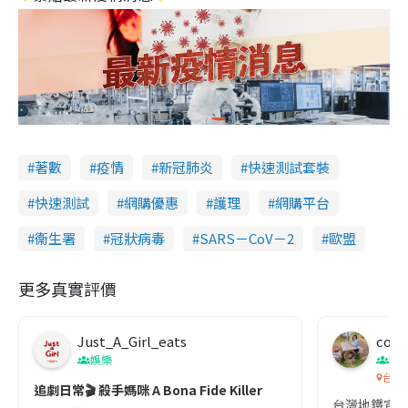
著數
疫情
新冠肺炎
快速測試套裝
快速測試
網購優惠
護理
網購平台
衞生署
冠狀病毒
SARS－CoV－2
歐盟
更多真實評價
Just_A_Girl_eats
co c
娛樂
吹
台灣
追劇日常🎬 殺手媽咪 A Bona Fide Killer
台灣地鐵宣