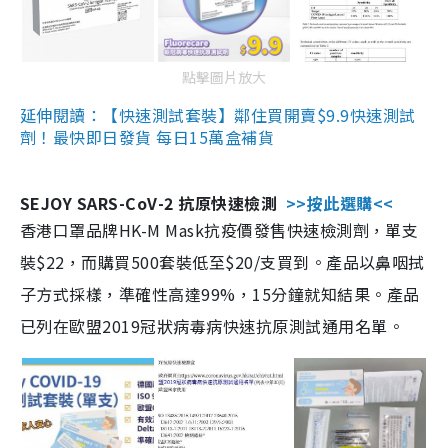
點擊圖片放大
延伸閱讀：【快速測試套裝】鄰住買開賣$9.9快速測試
劑！最快即日發貨 每日15萬盒補貨
SEJOY SARS-CoV-2 抗原快速檢測
>>按此選購<<
香港口罩品牌HK-M Mask抗疫價發售快速檢測劑，單支
裝$22，而購買500套裝低至$20/支買到。產品以鼻咽拭
子方式採樣，準確性高達99%，15分鐘就知結果。產品
已列在歐盟2019冠狀病毒病快速抗原測試通用名單。