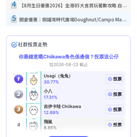
4
【8月生日優惠2026】全港85大食買玩著數攻略 自助餐/火鍋放題同行免費＋誠品/DONKI送現金券
5
開倉優惠｜銅鑼灣時代廣場Doughnut/Campo Marzio開倉低至1折！背囊、書包、手袋劈價$200起