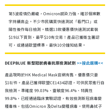
第5波疫情仍嚴峻，Omicron感染力強，確診個案數
字持續高企。不少市民購買快速測試「看門口」或
陽性後作每日檢測。精選13款優惠價快速測試套裝
$19以下買到，最平$10有交易！產品已獲衛生署認
可，或通過歐盟標準，最快10分鐘知結果。
DEEPBLUE 新型冠狀病毒抗原檢測試劑
>>按此選購<<
產品現時於HK Medical Mask官網有售，優惠價只要
$18/件。產品已獲得歐盟CE1434認證，可供民眾進行自
我檢測。準確度 99.03%、靈敏度96.4%、特異性
99.8%，已經通過臨床實驗認證，有效檢測新冠病毒變
種毒株，包括Omicron 及Delta變種病毒。使用鼻拭子