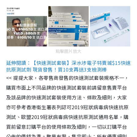
點擊圖片放大
延伸閱讀：【快速測試套裝】深水埗電子特賣城$15快速
抗原測試劑 現貨發售！買10支再送3支檢測棒
<< 提提大家，各零售商發售的快速測試套裝規格不一，
購買市面上不同品牌的快速測試套裝前請留意售賣平台
及該品牌的快速測試套裝使用方法、條款及細則，大家
亦可參考香港衞生署表列認可2019冠狀病毒病快速抗原
測試、歐盟2019冠狀病毒病快速抗原測試通用名單，購
買前留意訂購平台的使用條款及細則，一切以訂購平台
公佈的價錢為準。數量有限，售完即止；所有優惠細則