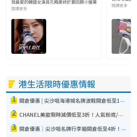
我最愛的韓國女演員孔曉振終於要回歸小螢幕啦!這次的劇本改編自同名
閱讀更多
閱讀更多
港生活限時優惠情報
1
開倉優惠 | 尖沙咀海港城名牌波鞋開倉低至1折！On鞋$899起／Joy&Peace鞋履$98起
2
CHANEL美妝限時減價低至3折！人氣粉底/唇膏/精華液低至$275！COCO香水都有平
3
開倉優惠｜尖沙咀名牌行李箱開倉低至4折！一連5日 American Tourister/ace./Hallmark $200起！