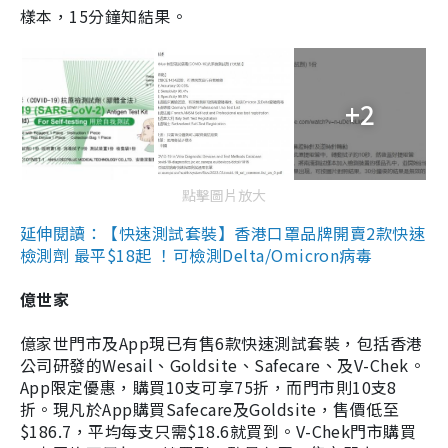
樣本，15分鐘知結果。
+2
點擊圖片放大
延伸閱讀：【快速測試套裝】香港口罩品牌開賣2款快速
檢測劑 最平$18起 ！可檢測Delta/Omicron病毒
億世家
億家世門市及App現已有售6款快速測試套裝，包括香港
公司研發的Wesail、Goldsite、Safecare、及V-Chek。
App限定優惠，購買10支可享75折，而門市則10支8
折。現凡於App購買Safecare及Goldsite，售價低至
$186.7，平均每支只需$18.6就買到。V-Chek門市購買