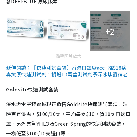
發DEEPBLUE 原廠版本。
+2
點擊圖片放大
延伸閱讀：【快速測試套裝】香港口罩廠acc+推$18病
毒抗原快速測試劑！捐贈10萬盒測試劑予深水埗露宿者
Goldsite快速測試套裝
深水埗電子特賣城現正發售Goldsite快速測試套裝，現
時更有優惠，$100/10支，平均每支$10，買10支再送口
罩。另外有售YHLO及Green Spring的快速測試套裝，
一樣低至$100/10支送口罩。