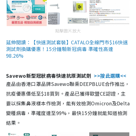
點擊圖片放大
延伸閱讀：【快速測試套裝】CATALO全線門市$16快速
測試劑換購優惠！15分鐘驗新冠病毒 準確性高達
98.26%
Savewo新型冠狀病毒快速抗原測試劑
>>按此選購<<
產品由香港口罩品牌Savewo聯乘DEEPBLUE合作推出，
抗疫優惠價低至$18買到。產品已獲得歐盟CE認證，主
要以採集鼻液樣本作檢測，能有效檢測Omicron及Delta
變種病毒，準確度達至99%，最快15分鐘就能知道檢測
結果。