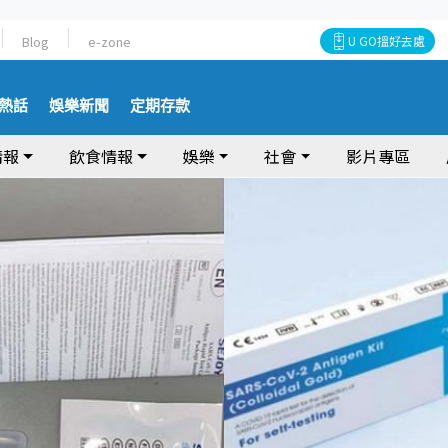
Blog
e-zone
U GO搵好去處
熱話
娛樂新聞
定期存款
情報
飲食情報
娛樂
社會
影片專區