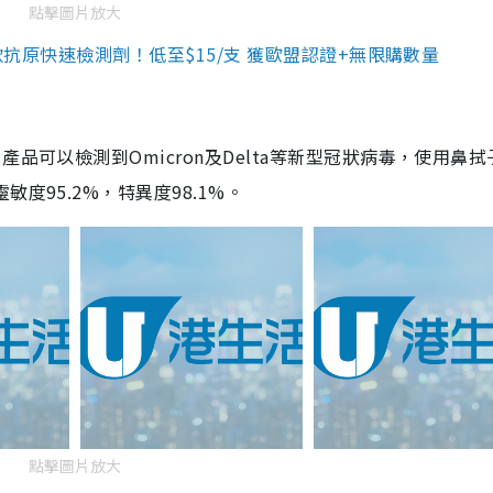
點擊圖片放大
3款抗原快速檢測劑！低至$15/支 獲歐盟認證+無限購數量
品可以檢測到Omicron及Delta等新型冠狀病毒，使用鼻拭
度95.2%，特異度98.1%。
點擊圖片放大