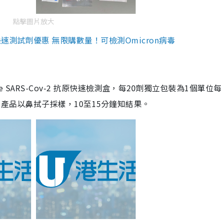
點擊圖片放大
測試劑優惠 無限購數量！可檢測Omicron病毒
are SARS-Cov-2 抗原快速檢測盒，每20劑獨立包裝為1個單位
5。產品以鼻拭子採樣，10至15分鐘知結果。