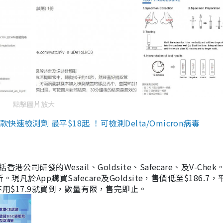
點擊圖片放大
檢測劑 最平$18起 ！可檢測Delta/Omicron病毒
研發的Wesail、Goldsite、Safecare、及V-Chek。
凡於App購買Safecare及Goldsite，售價低至$186.7
均不用$17.9就買到，數量有限，售完即止。