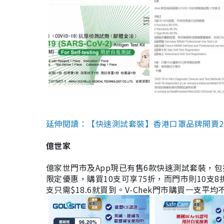
延伸閱讀：【快速測試套裝】香港口罩品牌開賣2款快速
億世家
億家世門市及App現已有售6款快速測試套裝，包括香港公司
限定優惠，購買10支可享75折，而門市則10支8折。現
支只需$18.6就買到。V-Chek門市購買一支平