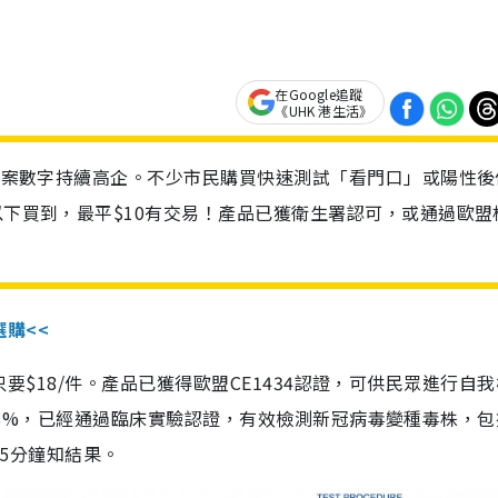
在Google追蹤
《UHK 港生活》
診個案數字持續高企。不少市民購買快速測試「看門口」或陽性後
以下買到，最平$10有交易！產品已獲衛生署認可，或通過歐盟
選購<<
惠價只要$18/件。產品已獲得歐盟CE1434認證，可供民眾進行自
性99.8%，已經通過臨床實驗認證，有效檢測新冠病毒變種毒株，
，15分鐘知結果。