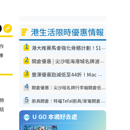
港生活限時優惠情報
1
作
港大推賽馬會強化骨骼計劃！$100骨質密度X光檢查 完成免費運動訓練送超市禮券！附參加資格
標
2
開倉優惠 | 尖沙咀海港城名牌波鞋開倉低至1折！On鞋$899起／Joy&Peace鞋履$98起
3
豐澤優惠勁減低至44折！Mac mini/iPhone17Pro大減價！廚房家電$220起
4
開倉優惠｜尖沙咀名牌行李箱開倉低至4折！一連5日 American Tourister/ace./Hallmark $200起！
5
我檢
廚具開倉｜特福Tefal廚具/家電開倉低至3折！$220起買平底鍋/炒鑊/湯煲！電飯煲/吸塵機/燙斗$418起
包括
U GO 本週好去處