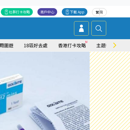
社群打卡攻略
商戶中心
下載 App
繁
简
周圍遊
18區好去處
香港打卡攻略
主題特集