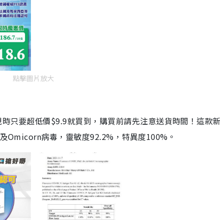
點擊圖片放大
劑，現時只要超低價$9.9就買到，購買前請先注意送貨時間！這款
Omicorn病毒，靈敏度92.2%，特異度100%。