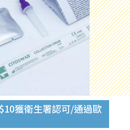
$10獲衛生署認可/通過歐