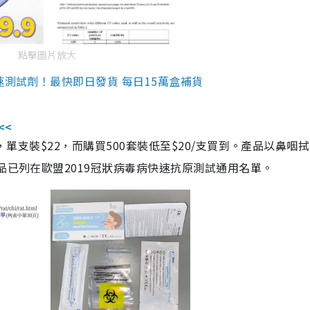
點擊圖片放大
速測試劑！最快即日發貨 每日15萬盒補貨
<<
，單支裝$22，而購買500套裝低至$20/支買到。產品以鼻咽
品已列在歐盟2019冠狀病毒病快速抗原測試通用名單。