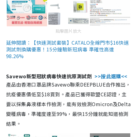
點擊圖片放大
延伸閱讀：【快速測試套裝】CATALO全線門市$16快速
測試劑換購優惠！15分鐘驗新冠病毒 準確性高達
98.26%
Savewo新型冠狀病毒快速抗原測試劑
>>按此選購<<
產品由香港口罩品牌Savewo聯乘DEEPBLUE合作推出，
抗疫優惠價低至$18買到。產品已獲得歐盟CE認證，主
要以採集鼻液樣本作檢測，能有效檢測Omicron及Delta
變種病毒，準確度達至99%，最快15分鐘就能知道檢測
結果。