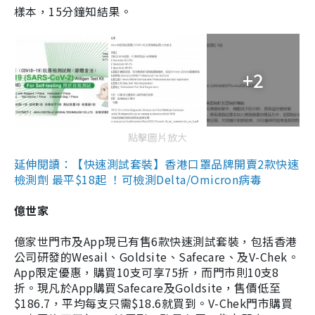
樣本，15分鐘知結果。
+2
點擊圖片放大
延伸閱讀：【快速測試套裝】香港口罩品牌開賣2款快速
檢測劑 最平$18起 ！可檢測Delta/Omicron病毒
億世家
億家世門市及App現已有售6款快速測試套裝，包括香港
公司研發的Wesail、Goldsite、Safecare、及V-Chek。
App限定優惠，購買10支可享75折，而門市則10支8
折。現凡於App購買Safecare及Goldsite，售價低至
$186.7，平均每支只需$18.6就買到。V-Chek門市購買