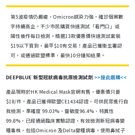
第5波疫情仍嚴峻，Omicron感染力強，確診個案數
字持續高企。不少市民購買快速測試「看門口」或
陽性後作每日檢測。精選13款優惠價快速測試套裝
$19以下買到，最平$10有交易！產品已獲衛生署認
可，或通過歐盟標準，最快10分鐘知結果。
DEEPBLUE 新型冠狀病毒抗原檢測試劑
>>按此選購<<
產品現時於HK Medical Mask官網有售，優惠價只要
$18/件。產品已獲得歐盟CE1434認證，可供民眾進行自
我檢測。準確度 99.03%、靈敏度96.4%、特異性
99.8%，已經通過臨床實驗認證，有效檢測新冠病毒變
種毒株，包括Omicron 及Delta變種病毒。使用鼻拭子