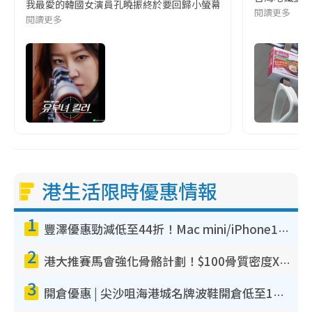
我最愛的韓國女演員孔曉振終於要回歸小螢幕啦!這次的劇本改編自同名
閱讀更多
閱讀更多
港生活限時優惠情報
1
豐澤優惠勁減低至44折！Mac mini/iPhone17Pro大減價！廚房家電$220起
2
港大推賽馬會強化骨骼計劃！$100骨質密度X光檢查 完成免費運動訓練送超市禮券！附參加資格
3
開倉優惠 | 尖沙咀海港城名牌波鞋開倉低至1折！On鞋$899起／Joy&Peace鞋履$98起