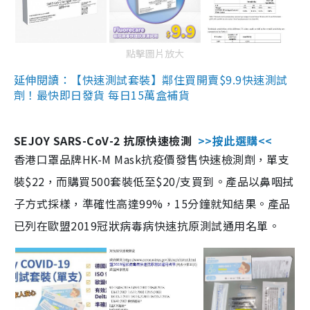
點擊圖片放大
延伸閱讀：【快速測試套裝】鄰住買開賣$9.9快速測試
劑！最快即日發貨 每日15萬盒補貨
SEJOY SARS-CoV-2 抗原快速檢測
>>按此選購<<
香港口罩品牌HK-M Mask抗疫價發售快速檢測劑，單支
裝$22，而購買500套裝低至$20/支買到。產品以鼻咽拭
子方式採樣，準確性高達99%，15分鐘就知結果。產品
已列在歐盟2019冠狀病毒病快速抗原測試通用名單。