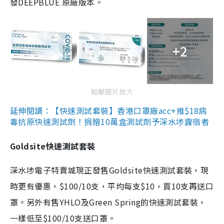
發DEEPBLUE 原廠版本。
+2
點擊圖片放大
延伸閱讀：【快速測試套裝】香港口罩廠acc+推$18病
毒抗原快速測試劑！捐贈10萬盒測試劑予深水埗露宿者
Goldsite快速測試套裝
深水埗電子特賣城現正發售Goldsite快速測試套裝，現
時更有優惠，$100/10支，平均每支$10，買10支再送口
罩。另外有售YHLO及Green Spring的快速測試套裝，
一樣低至$100/10支送口罩。