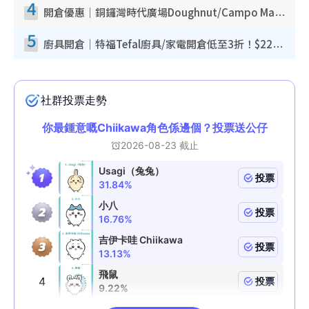
4
開倉優惠｜銅鑼灣時代廣場Doughnut/Campo Marzio開倉低至1折！背囊、書包、手袋劈價$200起
5
廚具開倉｜特福Tefal廚具/家電開倉低至3折！$220起買平底鍋/炒鑊/湯煲！電飯煲/吸塵機/燙斗$418起