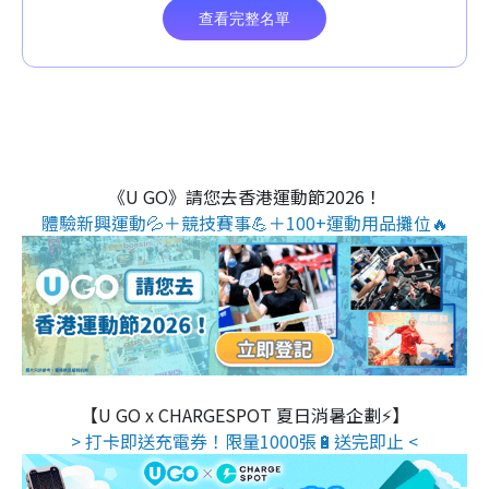
《U GO》請您去香港運動節2026！
體驗新興運動💦＋競技賽事💪＋100+運動用品攤位🔥
【U GO x CHARGESPOT 夏日消暑企劃⚡】
> 打卡即送充電券！限量1000張🔋送完即止 <