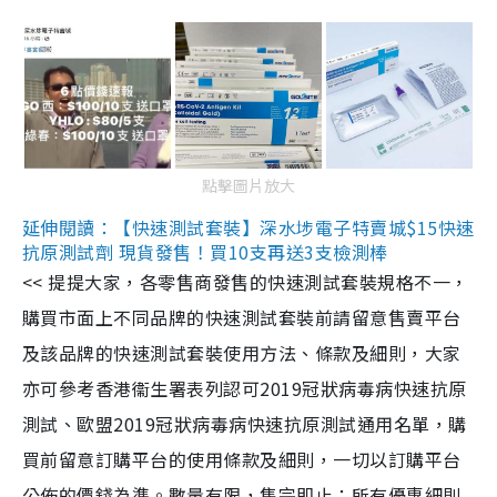
點擊圖片放大
延伸閱讀：【快速測試套裝】深水埗電子特賣城$15快速
抗原測試劑 現貨發售！買10支再送3支檢測棒
<< 提提大家，各零售商發售的快速測試套裝規格不一，
購買市面上不同品牌的快速測試套裝前請留意售賣平台
及該品牌的快速測試套裝使用方法、條款及細則，大家
亦可參考香港衞生署表列認可2019冠狀病毒病快速抗原
測試、歐盟2019冠狀病毒病快速抗原測試通用名單，購
買前留意訂購平台的使用條款及細則，一切以訂購平台
公佈的價錢為準。數量有限，售完即止；所有優惠細則