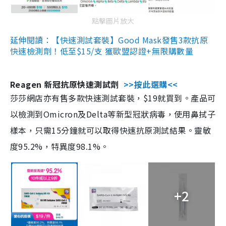
點擊圖片放大
延伸閱讀：【快速測試套裝】Good Mask發售3款抗原
快速檢測劑！低至$15/支 獲歐盟認證+無限購數量
Reagen 新冠抗原快速測試劑
>>按此選購<<
莎莎網店亦有售多款快速測試套裝，$19就買到。產品可
以檢測到Omicron及Delta等新型冠狀病毒，使用鼻拭子
樣本，只需15分鐘就可以取得快速抗原測試結果。靈敏
度95.2%，特異度98.1%。
+2