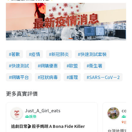
著數
疫情
新冠肺炎
快速測試套裝
快速測試
網購優惠
歐盟
衞生署
網購平台
冠狀病毒
護理
SARS－CoV－2
更多真實評價
Just_A_Girl_eats
co c
娛樂
吹
台灣
追劇日常🎬 殺手媽咪 A Bona Fide Killer
台灣地鐵宣