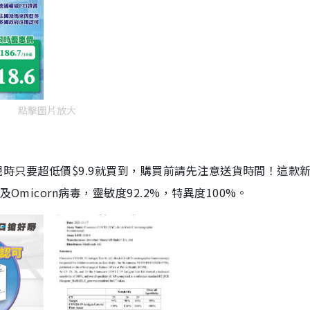
點擊圖片放大
劑，現時只要超低價$9.9就買到，購買前請先注意送貨時間！這款
Omicorn病毒，靈敏度92.2%，特異度100%。