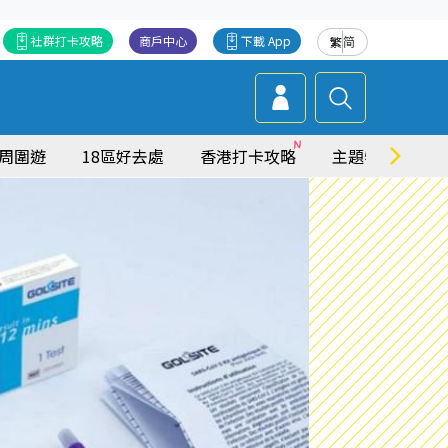
社群打卡攻略
商戶中心
下載 App
繁
简
周圍遊
18區好去處
香港打卡攻略
主題特集