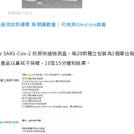
點擊圖片放大
測試劑優惠 無限購數量！可檢測Omicron病毒
are SARS-Cov-2 抗原快速檢測盒，每20劑獨立包裝為1個單位
5。產品以鼻拭子採樣，10至15分鐘知結果。