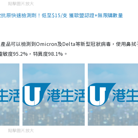
點擊圖片放大
3款抗原快速檢測劑！低至$15/支 獲歐盟認證+無限購數量
品可以檢測到Omicron及Delta等新型冠狀病毒，使用鼻拭
度95.2%，特異度98.1%。
點擊圖片放大