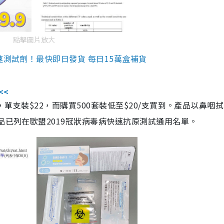
點擊圖片放大
速測試劑！最快即日發貨 每日15萬盒補貨
<<
，單支裝$22，而購買500套裝低至$20/支買到。產品以鼻咽
品已列在歐盟2019冠狀病毒病快速抗原測試通用名單。