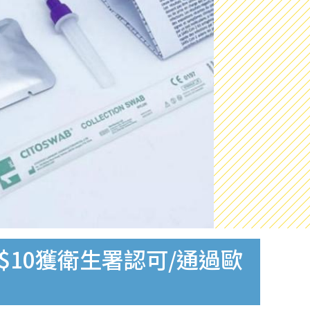
$10獲衛生署認可/通過歐