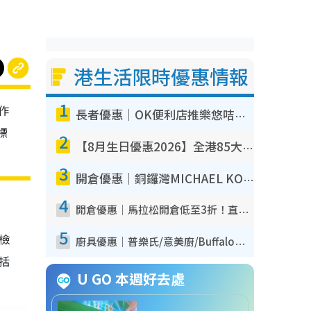
港生活限時優惠情報
1
作
長者優惠｜OK便利店推樂悠咭優惠！買麵包/牛奶/保健品拍卡即減
標
2
【8月生日優惠2026】全港85大食買玩著數攻略 自助餐/火鍋放題同行免費＋誠品/DONKI送現金券
3
開倉優惠｜銅鑼灣MICHAEL KORS開倉低至17折！直擊$500起買手袋/銀包/鞋款 必買經典Jet Set系列
4
開倉優惠｜馬拉松開倉低至3折！直擊$99起買adidas／New Balance／Puma鞋款 STANLEY保溫杯劈價至$119起
5
我檢
廚具優惠｜普樂氏/意美廚/Buffalo廚具低至3折！$89起買煎鍋／炒鑊／個人鍋 同場小家電激減至$99起
包括
U GO 本週好去處