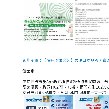
延伸閱讀：【快速測試套裝】香港口罩品牌開賣2款快速
億世家
億家世門市及App現已有售6款快速測試套裝，包括香港公司
限定優惠，購買10支可享75折，而門市則10支8折。現
支只需$18.6就買到。V-Chek門市購買一支平