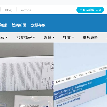
Blog
e-zone
U GO搵好去處
熱話
娛樂新聞
定期存款
情報
飲食情報
娛樂
社會
影片專區