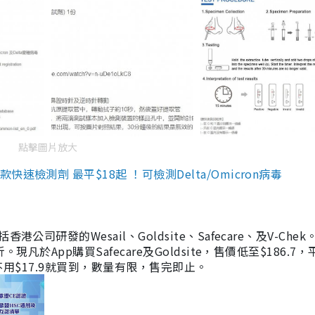
點擊圖片放大
檢測劑 最平$18起 ！可檢測Delta/Omicron病毒
研發的Wesail、Goldsite、Safecare、及V-Chek。
凡於App購買Safecare及Goldsite，售價低至$186.7
均不用$17.9就買到，數量有限，售完即止。