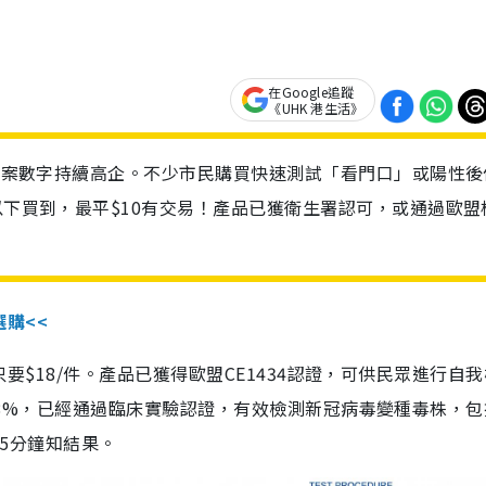
在Google追蹤
《UHK 港生活》
診個案數字持續高企。不少市民購買快速測試「看門口」或陽性後
以下買到，最平$10有交易！產品已獲衛生署認可，或通過歐盟
選購<<
惠價只要$18/件。產品已獲得歐盟CE1434認證，可供民眾進行自
性99.8%，已經通過臨床實驗認證，有效檢測新冠病毒變種毒株，
，15分鐘知結果。