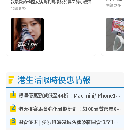
我最愛的韓國女演員孔曉振終於要回歸小螢幕啦!這次的劇本改編自同名
閱讀更多
閱讀更多
港生活限時優惠情報
1
豐澤優惠勁減低至44折！Mac mini/iPhone17Pro大減價！廚房家電$220起
2
港大推賽馬會強化骨骼計劃！$100骨質密度X光檢查 完成免費運動訓練送超市禮券！附參加資格
3
開倉優惠 | 尖沙咀海港城名牌波鞋開倉低至1折！On鞋$899起／Joy&Peace鞋履$98起