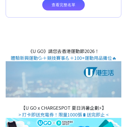
《U GO》請您去香港運動節2026！
體驗新興運動💦＋競技賽事💪＋100+運動用品攤位🔥
【U GO x CHARGESPOT 夏日消暑企劃⚡】
> 打卡即送充電券！限量1000張🔋送完即止 <