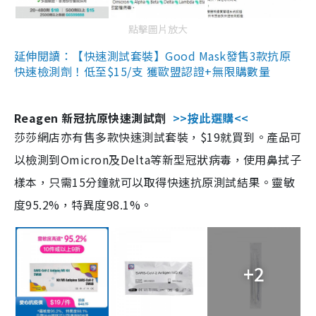
點擊圖片放大
延伸閱讀：【快速測試套裝】Good Mask發售3款抗原
快速檢測劑！低至$15/支 獲歐盟認證+無限購數量
Reagen 新冠抗原快速測試劑
>>按此選購<<
莎莎網店亦有售多款快速測試套裝，$19就買到。產品可
以檢測到Omicron及Delta等新型冠狀病毒，使用鼻拭子
樣本，只需15分鐘就可以取得快速抗原測試結果。靈敏
度95.2%，特異度98.1%。
+2