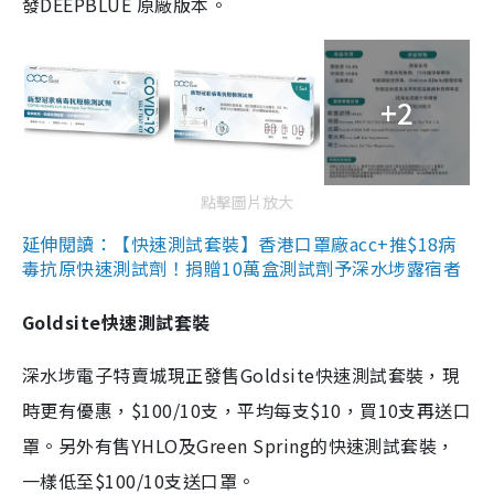
發DEEPBLUE 原廠版本。
+2
點擊圖片放大
延伸閱讀：【快速測試套裝】香港口罩廠acc+推$18病
毒抗原快速測試劑！捐贈10萬盒測試劑予深水埗露宿者
Goldsite快速測試套裝
深水埗電子特賣城現正發售Goldsite快速測試套裝，現
時更有優惠，$100/10支，平均每支$10，買10支再送口
罩。另外有售YHLO及Green Spring的快速測試套裝，
一樣低至$100/10支送口罩。