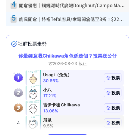
4
開倉優惠｜銅鑼灣時代廣場Doughnut/Campo Marzio開倉低至1折！背囊、書包、手袋劈價$200起
5
廚具開倉｜特福Tefal廚具/家電開倉低至3折！$220起買平底鍋/炒鑊/湯煲！電飯煲/吸塵機/燙斗$418起