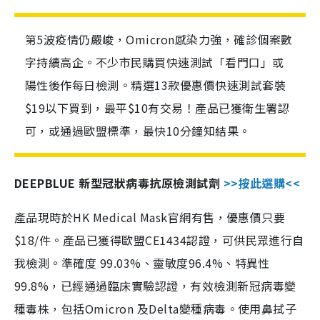
第5波疫情仍嚴峻，Omicron感染力強，確診個案數
字持續高企。不少市民購買快速測試「看門口」或
陽性後作每日檢測。精選13款優惠價快速測試套裝
$19以下買到，最平$10有交易！產品已獲衛生署認
可，或通過歐盟標準，最快10分鐘知結果。
DEEPBLUE 新型冠狀病毒抗原檢測試劑
>>按此選購<<
產品現時於HK Medical Mask官網有售，優惠價只要
$18/件。產品已獲得歐盟CE1434認證，可供民眾進行自
我檢測。準確度 99.03%、靈敏度96.4%、特異性
99.8%，已經通過臨床實驗認證，有效檢測新冠病毒變
種毒株，包括Omicron 及Delta變種病毒。使用鼻拭子