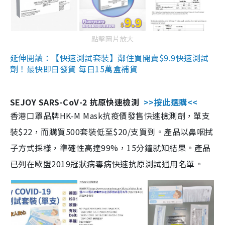
點擊圖片放大
延伸閱讀：【快速測試套裝】鄰住買開賣$9.9快速測試
劑！最快即日發貨 每日15萬盒補貨
SEJOY SARS-CoV-2 抗原快速檢測
>>按此選購<<
香港口罩品牌HK-M Mask抗疫價發售快速檢測劑，單支
裝$22，而購買500套裝低至$20/支買到。產品以鼻咽拭
子方式採樣，準確性高達99%，15分鐘就知結果。產品
已列在歐盟2019冠狀病毒病快速抗原測試通用名單。