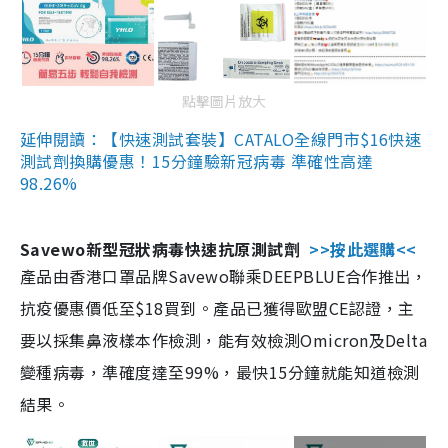
點擊圖片放大
延伸閱讀：【快速測試套裝】CATALO全線門市$16快速
測試劑換購優惠！15分鐘驗新冠病毒 準確性高達
98.26%
Savewo新型冠狀病毒快速抗原測試劑
>>按此選購<<
產品由香港口罩品牌Savewo聯乘DEEPBLUE合作推出，
抗疫優惠價低至$18買到。產品已獲得歐盟CE認證，主
要以採集鼻液樣本作檢測，能有效檢測Omicron及Delta
變種病毒，準確度達至99%，最快15分鐘就能知道檢測
結果。