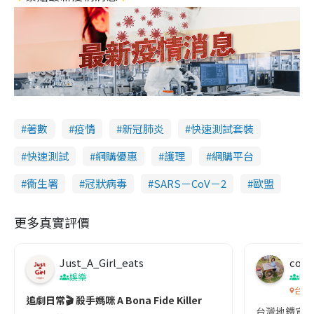
著數
疫情
新冠肺炎
快速測試套裝
快速測試
網購優惠
護理
網購平台
衞生署
冠狀病毒
SARS－CoV－2
歐盟
更多真實評價
Just_A_Girl_eats
co c
娛樂
吹
台灣
追劇日常🎬 殺手媽咪 A Bona Fide Killer
台灣地鐵宣