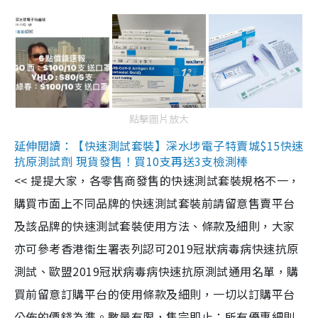
點擊圖片放大
延伸閱讀：【快速測試套裝】深水埗電子特賣城$15快速
抗原測試劑 現貨發售！買10支再送3支檢測棒
<< 提提大家，各零售商發售的快速測試套裝規格不一，
購買市面上不同品牌的快速測試套裝前請留意售賣平台
及該品牌的快速測試套裝使用方法、條款及細則，大家
亦可參考香港衞生署表列認可2019冠狀病毒病快速抗原
測試、歐盟2019冠狀病毒病快速抗原測試通用名單，購
買前留意訂購平台的使用條款及細則，一切以訂購平台
公佈的價錢為準。數量有限，售完即止；所有優惠細則