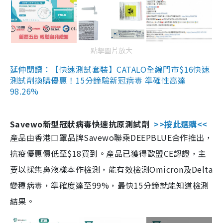
點擊圖片放大
延伸閱讀：【快速測試套裝】CATALO全線門市$16快速
測試劑換購優惠！15分鐘驗新冠病毒 準確性高達
98.26%
Savewo新型冠狀病毒快速抗原測試劑
>>按此選購<<
產品由香港口罩品牌Savewo聯乘DEEPBLUE合作推出，
抗疫優惠價低至$18買到。產品已獲得歐盟CE認證，主
要以採集鼻液樣本作檢測，能有效檢測Omicron及Delta
變種病毒，準確度達至99%，最快15分鐘就能知道檢測
結果。