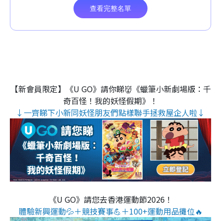
【新會員限定】《U GO》請你睇👹《蠟筆小新劇場版：千
奇百怪！我的妖怪假期》！
↓一齊睇下小新同妖怪朋友們點樣聯手拯救屋企人啦↓
《U GO》請您去香港運動節2026！
體驗新興運動💦＋競技賽事💪＋100+運動用品攤位🔥