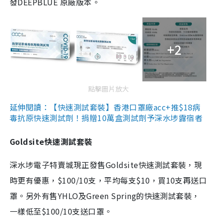
發DEEPBLUE 原廠版本。
+2
點擊圖片放大
延伸閱讀：【快速測試套裝】香港口罩廠acc+推$18病
毒抗原快速測試劑！捐贈10萬盒測試劑予深水埗露宿者
Goldsite快速測試套裝
深水埗電子特賣城現正發售Goldsite快速測試套裝，現
時更有優惠，$100/10支，平均每支$10，買10支再送口
罩。另外有售YHLO及Green Spring的快速測試套裝，
一樣低至$100/10支送口罩。