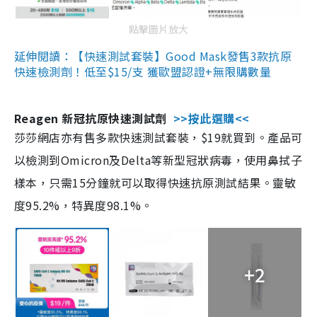
點擊圖片放大
延伸閱讀：【快速測試套裝】Good Mask發售3款抗原
快速檢測劑！低至$15/支 獲歐盟認證+無限購數量
Reagen 新冠抗原快速測試劑
>>按此選購<<
莎莎網店亦有售多款快速測試套裝，$19就買到。產品可
以檢測到Omicron及Delta等新型冠狀病毒，使用鼻拭子
樣本，只需15分鐘就可以取得快速抗原測試結果。靈敏
度95.2%，特異度98.1%。
+2