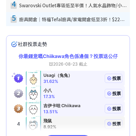
4
Swarovski Outlet專區低至半價！人氣水晶飾物/小擺設$138起！迪士尼款/水晶高跟鞋都有平
5
廚具開倉｜特福Tefal廚具/家電開倉低至3折！$220起買平底鍋/炒鑊/湯煲！電飯煲/吸塵機/燙斗$418起