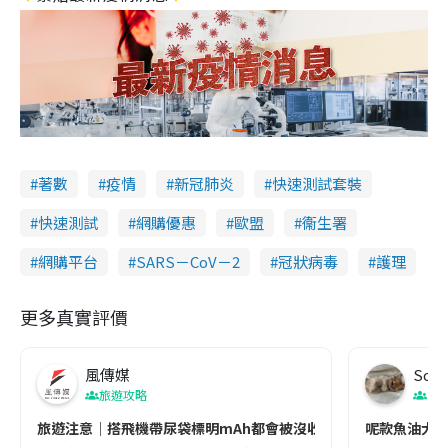
著數
疫情
新冠肺炎
快速測試套裝
快速測試
網購優惠
歐盟
衞生署
網購平台
SARS－CoV－2
冠狀病毒
護理
更多真實評價
風傳媒
Soul
旅遊攻略
生
旅遊注意｜搭飛機帶尿袋標明mAh都會被沒收😱出發前切記檢查「1
呢款魚油大家