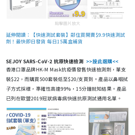
點擊圖片放大
延伸閱讀：【快速測試套裝】鄰住買開賣$9.9快速測試
劑！最快即日發貨 每日15萬盒補貨
SEJOY SARS-CoV-2 抗原快速檢測
>>按此選購<<
香港口罩品牌HK-M Mask抗疫價發售快速檢測劑，單支
裝$22，而購買500套裝低至$20/支買到。產品以鼻咽拭
子方式採樣，準確性高達99%，15分鐘就知結果。產品
已列在歐盟2019冠狀病毒病快速抗原測試通用名單。