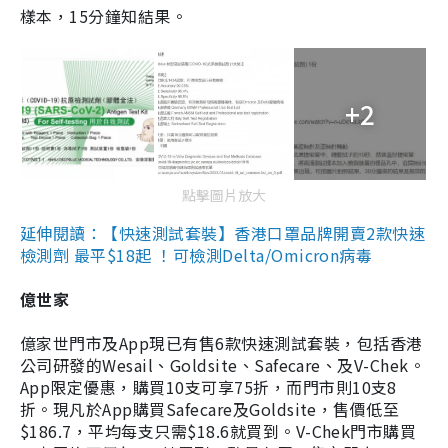
樣本，15分鐘知結果。
+2
點擊圖片放大
延伸閱讀：【快速測試套裝】香港口罩品牌開賣2款快速
檢測劑 最平$18起 ！可檢測Delta/Omicron病毒
億世家
億家世門市及App現已有售6款快速測試套裝，包括香港
公司研發的Wesail、Goldsite、Safecare、及V-Chek。
App限定優惠，購買10支可享75折，而門市則10支8
折。現凡於App購買Safecare及Goldsite，售價低至
$186.7，平均每支只需$18.6就買到。V-Chek門市購買