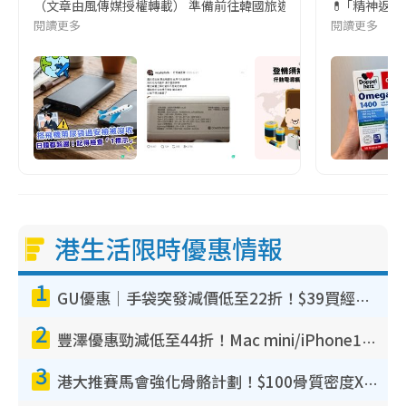
（文章由風傳媒授權轉載） 準備前往韓國旅遊的民眾，近期要特別留
💊 ｢精神返
閱讀更多
閱讀更多
港生活限時優惠情報
1
GU優惠｜手袋突發減價低至22折！$39買經典波士頓包/餃子袋！飾物同步減價$29起！
2
豐澤優惠勁減低至44折！Mac mini/iPhone17Pro大減價！廚房家電$220起
3
港大推賽馬會強化骨骼計劃！$100骨質密度X光檢查 完成免費運動訓練送超市禮券！附參加資格