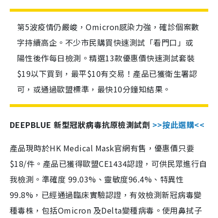
第5波疫情仍嚴峻，Omicron感染力強，確診個案數
字持續高企。不少市民購買快速測試「看門口」或
陽性後作每日檢測。精選13款優惠價快速測試套裝
$19以下買到，最平$10有交易！產品已獲衛生署認
可，或通過歐盟標準，最快10分鐘知結果。
DEEPBLUE 新型冠狀病毒抗原檢測試劑
>>按此選購<<
產品現時於HK Medical Mask官網有售，優惠價只要
$18/件。產品已獲得歐盟CE1434認證，可供民眾進行自
我檢測。準確度 99.03%、靈敏度96.4%、特異性
99.8%，已經通過臨床實驗認證，有效檢測新冠病毒變
種毒株，包括Omicron 及Delta變種病毒。使用鼻拭子