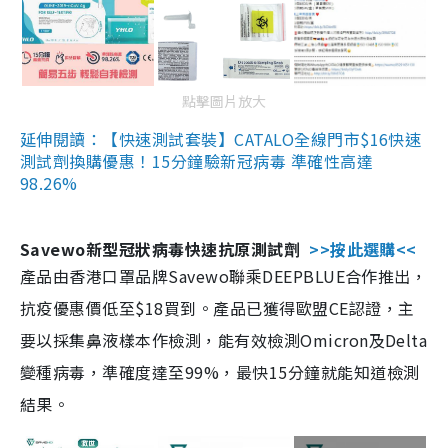
點擊圖片放大
延伸閱讀：【快速測試套裝】CATALO全線門市$16快速
測試劑換購優惠！15分鐘驗新冠病毒 準確性高達
98.26%
Savewo新型冠狀病毒快速抗原測試劑
>>按此選購<<
產品由香港口罩品牌Savewo聯乘DEEPBLUE合作推出，
抗疫優惠價低至$18買到。產品已獲得歐盟CE認證，主
要以採集鼻液樣本作檢測，能有效檢測Omicron及Delta
變種病毒，準確度達至99%，最快15分鐘就能知道檢測
結果。