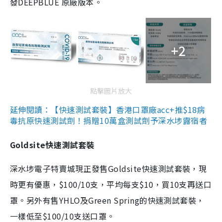
發DEEPBLUE 原廠版本。
+2
點擊圖片放大
延伸閱讀：【快速測試套裝】香港口罩廠acc+推$18病
毒抗原快速測試劑！捐贈10萬盒測試劑予深水埗露宿者
Goldsite快速測試套裝
深水埗電子特賣城現正發售Goldsite快速測試套裝，現
時更有優惠，$100/10支，平均每支$10，買10支再送口
罩。另外有售YHLO及Green Spring的快速測試套裝，
一樣低至$100/10支送口罩。