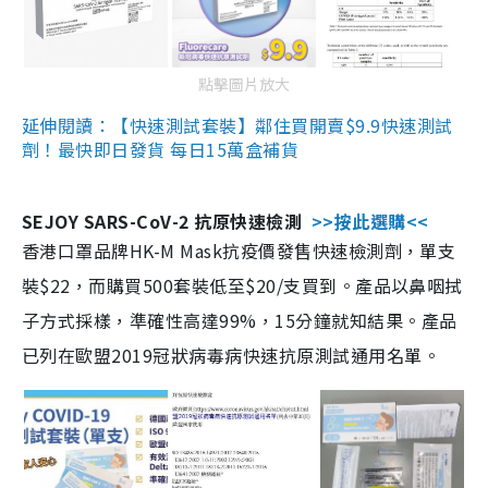
點擊圖片放大
延伸閱讀：【快速測試套裝】鄰住買開賣$9.9快速測試
劑！最快即日發貨 每日15萬盒補貨
SEJOY SARS-CoV-2 抗原快速檢測
>>按此選購<<
香港口罩品牌HK-M Mask抗疫價發售快速檢測劑，單支
裝$22，而購買500套裝低至$20/支買到。產品以鼻咽拭
子方式採樣，準確性高達99%，15分鐘就知結果。產品
已列在歐盟2019冠狀病毒病快速抗原測試通用名單。