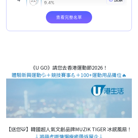
《U GO》請您去香港運動節2026！
體驗新興運動💦＋競技賽事💪＋100+運動用品攤位🔥
【送您🐯】韓國超人氣文創品牌MUZIK TIGER 冰感風扇！
↓將萌虎嘅慵懶療癒帶返屋企↓