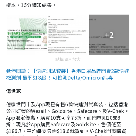
樣本，15分鐘知結果。
+2
點擊圖片放大
延伸閱讀：【快速測試套裝】香港口罩品牌開賣2款快速
檢測劑 最平$18起 ！可檢測Delta/Omicron病毒
億世家
億家世門市及App現已有售6款快速測試套裝，包括香港
公司研發的Wesail、Goldsite、Safecare、及V-Chek。
App限定優惠，購買10支可享75折，而門市則10支8
折。現凡於App購買Safecare及Goldsite，售價低至
$186.7，平均每支只需$18.6就買到。V-Chek門市購買