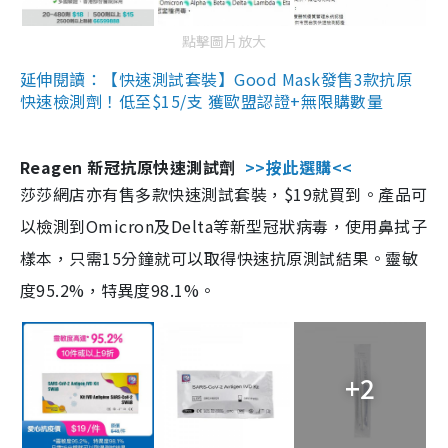
點擊圖片放大
延伸閱讀：【快速測試套裝】Good Mask發售3款抗原
快速檢測劑！低至$15/支 獲歐盟認證+無限購數量
Reagen 新冠抗原快速測試劑
>>按此選購<<
莎莎網店亦有售多款快速測試套裝，$19就買到。產品可
以檢測到Omicron及Delta等新型冠狀病毒，使用鼻拭子
樣本，只需15分鐘就可以取得快速抗原測試結果。靈敏
度95.2%，特異度98.1%。
+2