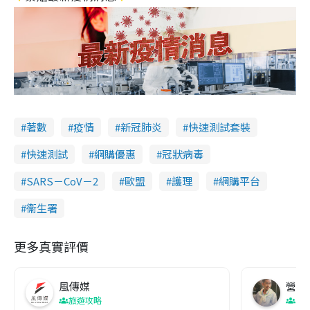
著數
疫情
新冠肺炎
快速測試套裝
快速測試
網購優惠
冠狀病毒
SARS－CoV－2
歐盟
護理
網購平台
衞生署
更多真實評價
風傳媒
營養教
旅遊攻略
生