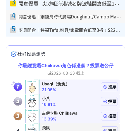
3
開倉優惠 | 尖沙咀海港城名牌波鞋開倉低至1折！On鞋$899起／Joy&Peace鞋履$98起
4
開倉優惠｜銅鑼灣時代廣場Doughnut/Campo Marzio開倉低至1折！背囊、書包、手袋劈價$200起
5
廚具開倉｜特福Tefal廚具/家電開倉低至3折！$220起買平底鍋/炒鑊/湯煲！電飯煲/吸塵機/燙斗$418起