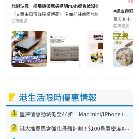
香港
旅遊注意｜搭飛機帶尿袋標明mAh都會被沒收😱出發前切記檢查「1
#連皮帶籽都
（文章由風傳媒授權轉載） 準備前往韓國旅遊的民眾，近期要特別留
夏天其中一種時
閱讀更多
閱讀更多
港生活限時優惠情報
1
豐澤優惠勁減低至44折！Mac mini/iPhone17Pro大減價！廚房家電$220起
2
港大推賽馬會強化骨骼計劃！$100骨質密度X光檢查 完成免費運動訓練送超市禮券！附參加資格