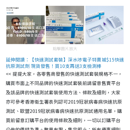
點擊圖片放大
延伸閱讀：【快速測試套裝】深水埗電子特賣城$15快速
抗原測試劑 現貨發售！買10支再送3支檢測棒
<< 提提大家，各零售商發售的快速測試套裝規格不一，
購買市面上不同品牌的快速測試套裝前請留意售賣平台
及該品牌的快速測試套裝使用方法、條款及細則，大家
亦可參考香港衞生署表列認可2019冠狀病毒病快速抗原
測試、歐盟2019冠狀病毒病快速抗原測試通用名單，購
買前留意訂購平台的使用條款及細則，一切以訂購平台
公佈的價錢為準。數量有限，售完即止；所有優惠細則