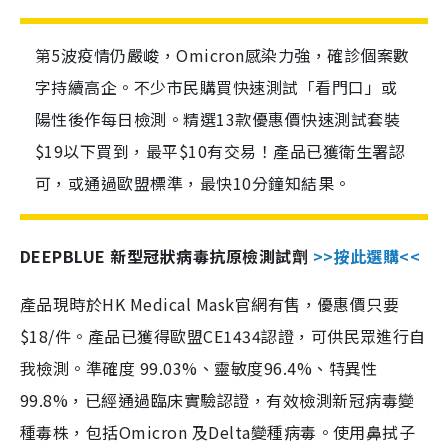
第5波疫情仍嚴峻，Omicron感染力強，確診個案數
字持續高企。不少市民購買快速測試「看門口」或
陽性後作每日檢測。精選13款優惠價快速測試套裝
$19以下買到，最平$10有交易！產品已獲衛生署認
可，或通過歐盟標準，最快10分鐘知結果。
DEEPBLUE 新型冠狀病毒抗原檢測試劑
>>按此選購<<
產品現時於HK Medical Mask官網有售，優惠價只要
$18/件。產品已獲得歐盟CE1434認證，可供民眾進行自
我檢測。準確度 99.03%、靈敏度96.4%、特異性
99.8%，已經通過臨床實驗認證，有效檢測新冠病毒變
種毒株，包括Omicron 及Delta變種病毒。使用鼻拭子