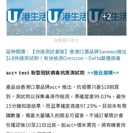
+2
點擊圖片放大
延伸閱讀：【快速測試套裝】香港口罩品牌Savewo推出
$18快速測試劑！有效檢測Omicron、Delta變種病毒
acc+ test 新型冠狀病毒抗原測試劑
>>按此選購<<
產品由香港口罩品牌acc+ 推出，抗疫價只要$18就買
到。測試劑以採集鼻液作檢測，準確度達99.03%，最快
15分鐘知道結果，而且準確度高達97.25%。目前未有限
購數量，需要大量購入的朋友可留意。不過訂單預計會
在確認後10至21日出貨，如acc+版本賣完，將有機會改