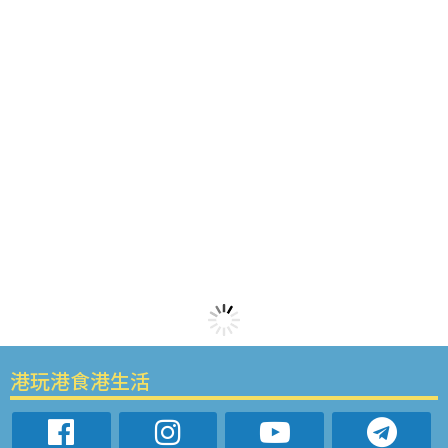
港玩港食港生活