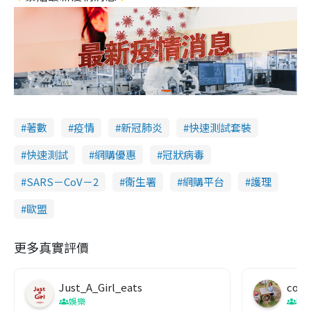
著數
疫情
新冠肺炎
快速測試套裝
快速測試
網購優惠
冠狀病毒
SARS－CoV－2
衞生署
網購平台
護理
歐盟
更多真實評價
Just_A_Girl_eats
co c
娛樂
吹