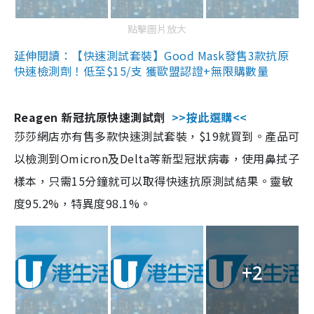
點擊圖片放大
延伸閱讀：【快速測試套裝】Good Mask發售3款抗原
快速檢測劑！低至$15/支 獲歐盟認證+無限購數量
Reagen 新冠抗原快速測試劑
>>按此選購<<
莎莎網店亦有售多款快速測試套裝，$19就買到。產品可
以檢測到Omicron及Delta等新型冠狀病毒，使用鼻拭子
樣本，只需15分鐘就可以取得快速抗原測試結果。靈敏
度95.2%，特異度98.1%。
+2