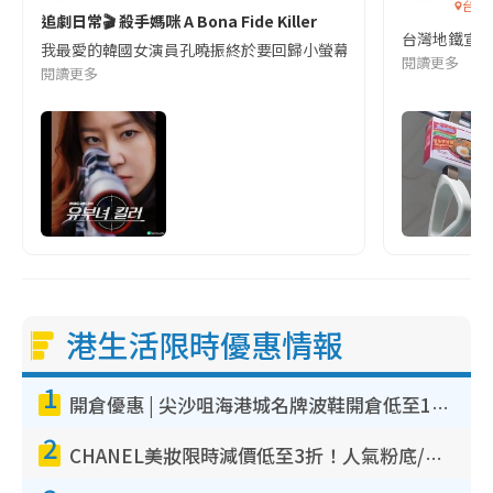
台灣
追劇日常🎬 殺手媽咪 A Bona Fide Killer
台灣地鐵宣
我最愛的韓國女演員孔曉振終於要回歸小螢幕啦!這次的劇本改編自同名
閱讀更多
閱讀更多
港生活限時優惠情報
1
開倉優惠 | 尖沙咀海港城名牌波鞋開倉低至1折！On鞋$899起／Joy&Peace鞋履$98起
2
CHANEL美妝限時減價低至3折！人氣粉底/唇膏/精華液低至$275！COCO香水都有平