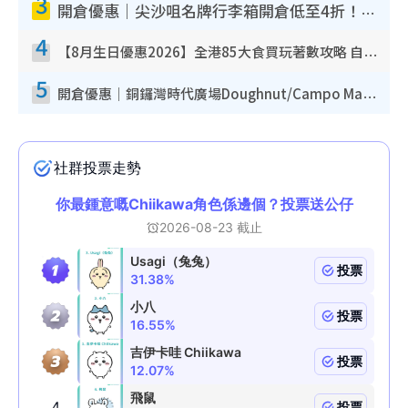
3
開倉優惠｜尖沙咀名牌行李箱開倉低至4折！一連5日 American Tourister/ace./Hallmark $200起！
4
【8月生日優惠2026】全港85大食買玩著數攻略 自助餐/火鍋放題同行免費＋誠品/DONKI送現金券
5
開倉優惠｜銅鑼灣時代廣場Doughnut/Campo Marzio開倉低至1折！背囊、書包、手袋劈價$200起