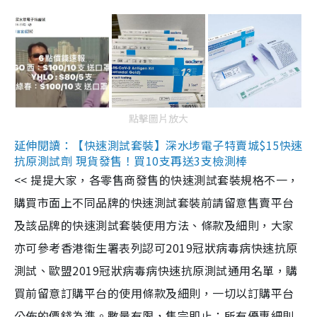
點擊圖片放大
延伸閱讀：【快速測試套裝】深水埗電子特賣城$15快速
抗原測試劑 現貨發售！買10支再送3支檢測棒
<< 提提大家，各零售商發售的快速測試套裝規格不一，
購買市面上不同品牌的快速測試套裝前請留意售賣平台
及該品牌的快速測試套裝使用方法、條款及細則，大家
亦可參考香港衞生署表列認可2019冠狀病毒病快速抗原
測試、歐盟2019冠狀病毒病快速抗原測試通用名單，購
買前留意訂購平台的使用條款及細則，一切以訂購平台
公佈的價錢為準。數量有限，售完即止；所有優惠細則