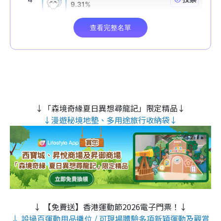
↓「森境奇緣夏日異想尋龍記」限定精品↓
↓漫遊秘境地墊、多用途旅行收納袋↓
↓ 【免費送】香港運動節2026電子門票！↓
↓ 設過百運動用品攤位 / 可現場體驗多項新穎運動及觀賞