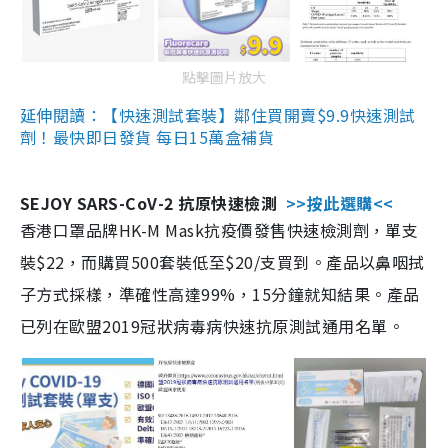
點擊圖片放大
延伸閱讀：【快速測試套裝】鄰住買開賣$9.9快速測試
劑！最快即日發貨 每日15萬盒補貨
SEJOY SARS-CoV-2 抗原快速檢測
>>按此選購<<
香港口罩品牌HK-M Mask抗疫價發售快速檢測劑，單支
裝$22，而購買500套裝低至$20/支買到。產品以鼻咽拭
子方式採樣，準確性高達99%，15分鐘就知結果。產品
已列在歐盟2019冠狀病毒病快速抗原測試通用名單。