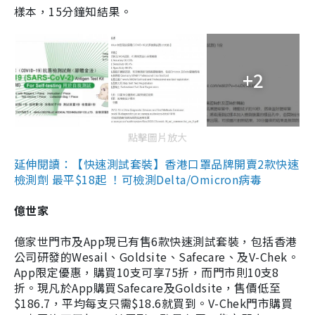
樣本，15分鐘知結果。
+2
點擊圖片放大
延伸閱讀：【快速測試套裝】香港口罩品牌開賣2款快速
檢測劑 最平$18起 ！可檢測Delta/Omicron病毒
億世家
億家世門市及App現已有售6款快速測試套裝，包括香港
公司研發的Wesail、Goldsite、Safecare、及V-Chek。
App限定優惠，購買10支可享75折，而門市則10支8
折。現凡於App購買Safecare及Goldsite，售價低至
$186.7，平均每支只需$18.6就買到。V-Chek門市購買