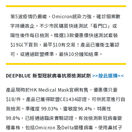
第5波疫情仍嚴峻，Omicron感染力強，確診個案數
字持續高企。不少市民購買快速測試「看門口」或
陽性後作每日檢測。精選13款優惠價快速測試套裝
$19以下買到，最平$10有交易！產品已獲衛生署認
可，或通過歐盟標準，最快10分鐘知結果。
DEEPBLUE 新型冠狀病毒抗原檢測試劑
>>按此選購<<
產品現時於HK Medical Mask官網有售，優惠價只要
$18/件。產品已獲得歐盟CE1434認證，可供民眾進行自
我檢測。準確度 99.03%、靈敏度96.4%、特異性
99.8%，已經通過臨床實驗認證，有效檢測新冠病毒變
種毒株，包括Omicron 及Delta變種病毒。使用鼻拭子