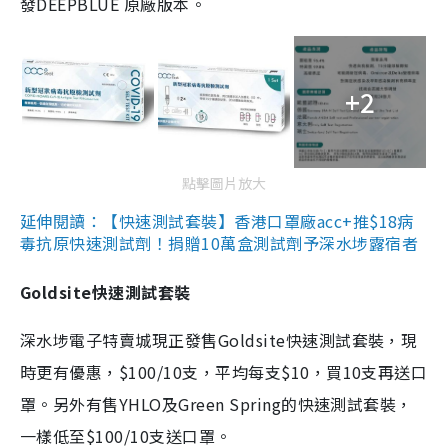
發DEEPBLUE 原廠版本。
+2
點擊圖片放大
延伸閱讀：【快速測試套裝】香港口罩廠acc+推$18病
毒抗原快速測試劑！捐贈10萬盒測試劑予深水埗露宿者
Goldsite快速測試套裝
深水埗電子特賣城現正發售Goldsite快速測試套裝，現
時更有優惠，$100/10支，平均每支$10，買10支再送口
罩。另外有售YHLO及Green Spring的快速測試套裝，
一樣低至$100/10支送口罩。