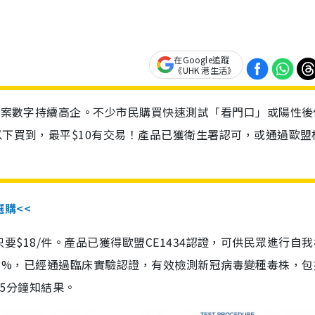
在Google追蹤
《UHK 港生活》
診個案數字持續高企。不少市民購買快速測試「看門口」或陽性後
以下買到，最平$10有交易！產品已獲衛生署認可，或通過歐盟
選購<<
惠價只要$18/件。產品已獲得歐盟CE1434認證，可供民眾進行自
性99.8%，已經通過臨床實驗認證，有效檢測新冠病毒變種毒株，
，15分鐘知結果。