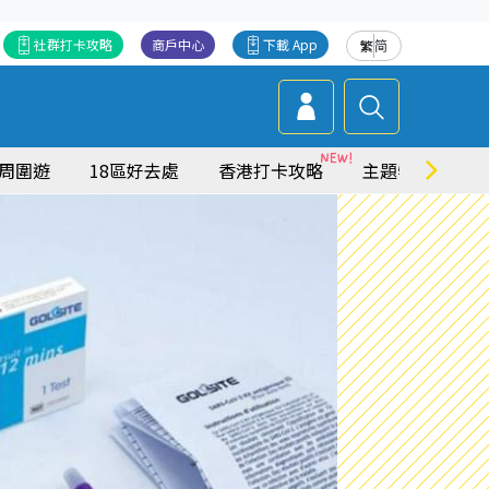
社群打卡攻略
商戶中心
下載 App
繁
简
周圍遊
18區好去處
香港打卡攻略
主題特集