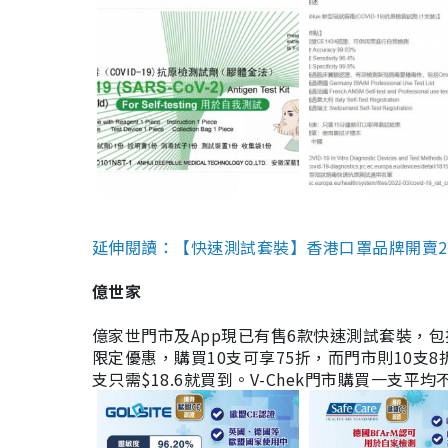
延伸閱讀：【快速測試套裝】香港口罩品牌開賣2款快速
億世家
億家世門市及App現已有售6款快速測試套裝，包括香港公司
限定優惠，購買10支可享75折，而門市則10支8折。現
支只需$18.6就買到。V-Chek門市購買一支平