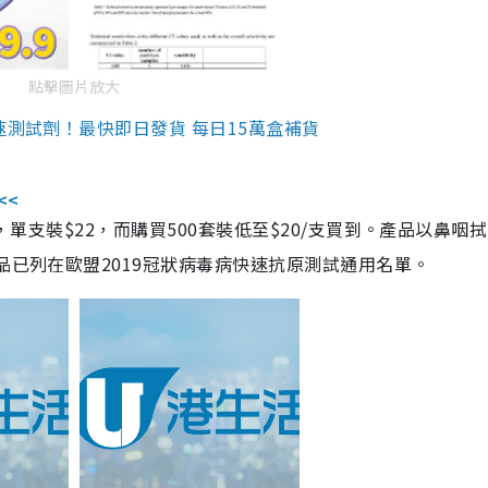
點擊圖片放大
速測試劑！最快即日發貨 每日15萬盒補貨
<<
，單支裝$22，而購買500套裝低至$20/支買到。產品以鼻咽
品已列在歐盟2019冠狀病毒病快速抗原測試通用名單。