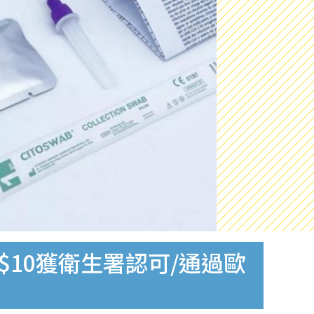
$10獲衛生署認可/通過歐