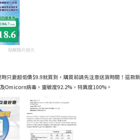
點擊圖片放大
劑，現時只要超低價$9.9就買到，購買前請先注意送貨時間！這款
Omicorn病毒，靈敏度92.2%，特異度100%。