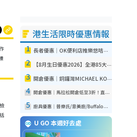
港生活限時優惠情報
1
作
長者優惠｜OK便利店推樂悠咭優惠！買麵包/牛奶/保健品拍卡即減
標
2
【8月生日優惠2026】全港85大食買玩著數攻略 自助餐/火鍋放題同行免費＋誠品/DONKI送現金券
3
開倉優惠｜銅鑼灣MICHAEL KORS開倉低至17折！直擊$500起買手袋/銀包/鞋款 必買經典Jet Set系列
4
開倉優惠｜馬拉松開倉低至3折！直擊$99起買adidas／New Balance／Puma鞋款 STANLEY保溫杯劈價至$119起
5
我檢
廚具優惠｜普樂氏/意美廚/Buffalo廚具低至3折！$89起買煎鍋／炒鑊／個人鍋 同場小家電激減至$99起
包括
U GO 本週好去處