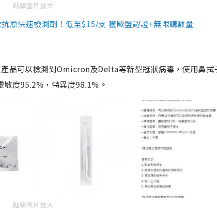
點擊圖片放大
3款抗原快速檢測劑！低至$15/支 獲歐盟認證+無限購數量
品可以檢測到Omicron及Delta等新型冠狀病毒，使用鼻拭
度95.2%，特異度98.1%。
點擊圖片放大