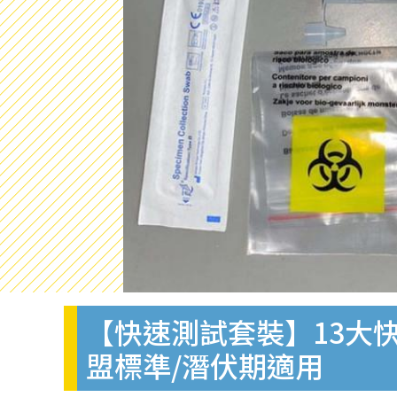
【快速測試套裝】13大快
盟標準/潛伏期適用