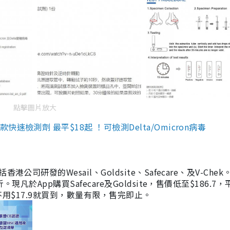
點擊圖片放大
檢測劑 最平$18起 ！可檢測Delta/Omicron病毒
研發的Wesail、Goldsite、Safecare、及V-Chek。
凡於App購買Safecare及Goldsite，售價低至$186.7
均不用$17.9就買到，數量有限，售完即止。