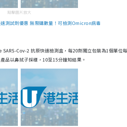
點擊圖片放大
測試劑優惠 無限購數量！可檢測Omicron病毒
are SARS-Cov-2 抗原快速檢測盒，每20劑獨立包裝為1個單位
5。產品以鼻拭子採樣，10至15分鐘知結果。