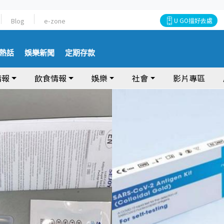
Blog
e-zone
U GO搵好去處
熱話
娛樂新聞
定期存款
情報
飲食情報
娛樂
社會
影片專區