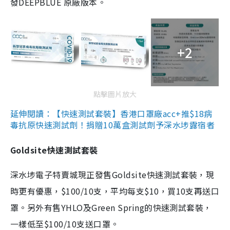
發DEEPBLUE 原廠版本。
+2
點擊圖片放大
延伸閱讀：【快速測試套裝】香港口罩廠acc+推$18病
毒抗原快速測試劑！捐贈10萬盒測試劑予深水埗露宿者
Goldsite快速測試套裝
深水埗電子特賣城現正發售Goldsite快速測試套裝，現
時更有優惠，$100/10支，平均每支$10，買10支再送口
罩。另外有售YHLO及Green Spring的快速測試套裝，
一樣低至$100/10支送口罩。