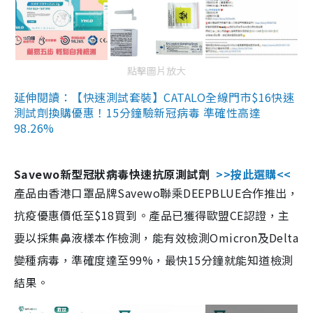
點擊圖片放大
延伸閱讀：【快速測試套裝】CATALO全線門市$16快速
測試劑換購優惠！15分鐘驗新冠病毒 準確性高達
98.26%
Savewo新型冠狀病毒快速抗原測試劑
>>按此選購<<
產品由香港口罩品牌Savewo聯乘DEEPBLUE合作推出，
抗疫優惠價低至$18買到。產品已獲得歐盟CE認證，主
要以採集鼻液樣本作檢測，能有效檢測Omicron及Delta
變種病毒，準確度達至99%，最快15分鐘就能知道檢測
結果。