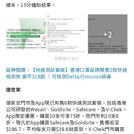
樣本，15分鐘知結果。
+2
點擊圖片放大
延伸閱讀：【快速測試套裝】香港口罩品牌開賣2款快速
檢測劑 最平$18起 ！可檢測Delta/Omicron病毒
億世家
億家世門市及App現已有售6款快速測試套裝，包括香港
公司研發的Wesail、Goldsite、Safecare、及V-Chek。
App限定優惠，購買10支可享75折，而門市則10支8
折。現凡於App購買Safecare及Goldsite，售價低至
$186.7，平均每支只需$18.6就買到。V-Chek門市購買