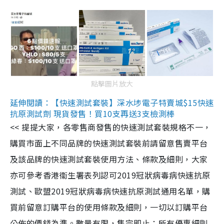
點擊圖片放大
延伸閱讀：【快速測試套裝】深水埗電子特賣城$15快速
抗原測試劑 現貨發售！買10支再送3支檢測棒
<< 提提大家，各零售商發售的快速測試套裝規格不一，
購買市面上不同品牌的快速測試套裝前請留意售賣平台
及該品牌的快速測試套裝使用方法、條款及細則，大家
亦可參考香港衞生署表列認可2019冠狀病毒病快速抗原
測試、歐盟2019冠狀病毒病快速抗原測試通用名單，購
買前留意訂購平台的使用條款及細則，一切以訂購平台
公佈的價錢為準。數量有限，售完即止；所有優惠細則