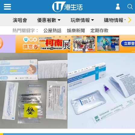
演唱會
優惠著數
玩樂情報
購物情報
熱門關鍵字：
公屋熱話
娛樂新聞
定期存款