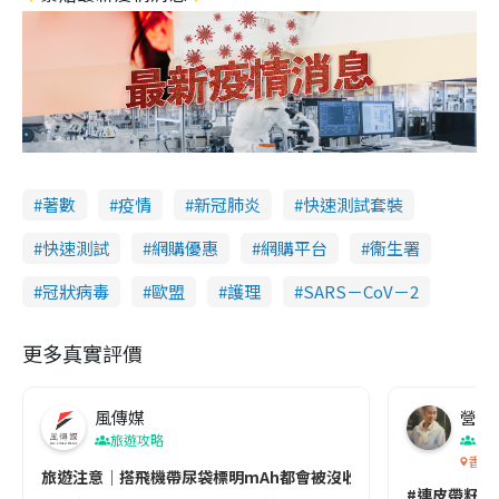
著數
疫情
新冠肺炎
快速測試套裝
快速測試
網購優惠
網購平台
衞生署
冠狀病毒
歐盟
護理
SARS－CoV－2
更多真實評價
風傳媒
營養教
旅遊攻略
生
香港
旅遊注意｜搭飛機帶尿袋標明mAh都會被沒收😱出發前切記檢查「1
#連皮帶籽都