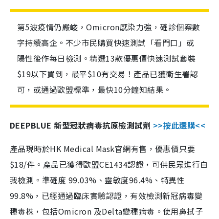
第5波疫情仍嚴峻，Omicron感染力強，確診個案數
字持續高企。不少市民購買快速測試「看門口」或
陽性後作每日檢測。精選13款優惠價快速測試套裝
$19以下買到，最平$10有交易！產品已獲衛生署認
可，或通過歐盟標準，最快10分鐘知結果。
DEEPBLUE 新型冠狀病毒抗原檢測試劑
>>按此選購<<
產品現時於HK Medical Mask官網有售，優惠價只要
$18/件。產品已獲得歐盟CE1434認證，可供民眾進行自
我檢測。準確度 99.03%、靈敏度96.4%、特異性
99.8%，已經通過臨床實驗認證，有效檢測新冠病毒變
種毒株，包括Omicron 及Delta變種病毒。使用鼻拭子