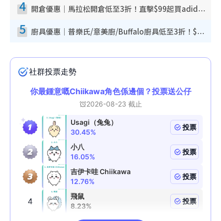
4
開倉優惠｜馬拉松開倉低至3折！直擊$99起買adidas／New Balance／Puma鞋款 STANLEY保溫杯劈價至$119起
5
廚具優惠｜普樂氏/意美廚/Buffalo廚具低至3折！$89起買煎鍋／炒鑊／個人鍋 同場小家電激減至$99起