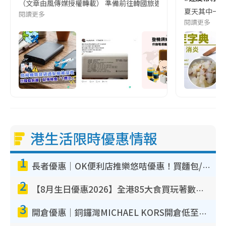
（文章由風傳媒授權轉載） 準備前往韓國旅遊的民眾，近期要特別留
夏天其中一種時
閱讀更多
閱讀更多
港生活限時優惠情報
1
長者優惠｜OK便利店推樂悠咭優惠！買麵包/牛奶/保健品拍卡即減
2
【8月生日優惠2026】全港85大食買玩著數攻略 自助餐/火鍋放題同行免費＋誠品/DONKI送現金券
3
開倉優惠｜銅鑼灣MICHAEL KORS開倉低至17折！直擊$500起買手袋/銀包/鞋款 必買經典Jet Set系列