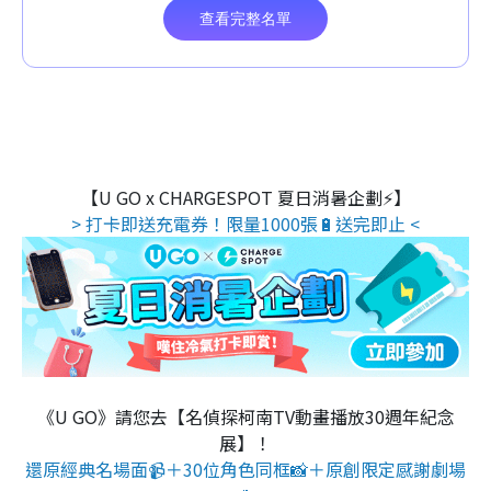
【U GO x CHARGESPOT 夏日消暑企劃⚡】
> 打卡即送充電券！限量1000張🔋送完即止 <
《U GO》請您去【名偵探柯南TV動畫播放30週年紀念
展】！
還原經典名場面📹＋30位角色同框📸＋原創限定感謝劇場