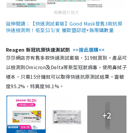
點擊圖片放大
延伸閱讀：【快速測試套裝】Good Mask發售3款抗原
快速檢測劑！低至$15/支 獲歐盟認證+無限購數量
Reagen 新冠抗原快速測試劑
>>按此選購<<
莎莎網店亦有售多款快速測試套裝，$19就買到。產品可
以檢測到Omicron及Delta等新型冠狀病毒，使用鼻拭子
樣本，只需15分鐘就可以取得快速抗原測試結果。靈敏
度95.2%，特異度98.1%。
+2