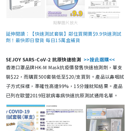
點擊圖片放大
延伸閱讀：【快速測試套裝】鄰住買開賣$9.9快速測試
劑！最快即日發貨 每日15萬盒補貨
SEJOY SARS-CoV-2 抗原快速檢測
>>按此選購<<
香港口罩品牌HK-M Mask抗疫價發售快速檢測劑，單支
裝$22，而購買500套裝低至$20/支買到。產品以鼻咽拭
子方式採樣，準確性高達99%，15分鐘就知結果。產品
已列在歐盟2019冠狀病毒病快速抗原測試通用名單。