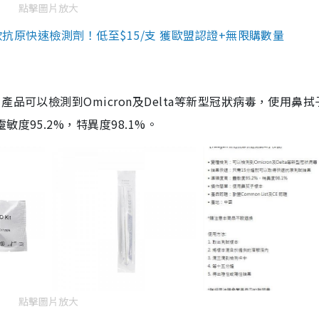
點擊圖片放大
3款抗原快速檢測劑！低至$15/支 獲歐盟認證+無限購數量
品可以檢測到Omicron及Delta等新型冠狀病毒，使用鼻拭
度95.2%，特異度98.1%。
點擊圖片放大