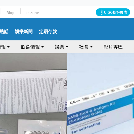
Blog
e-zone
U GO搵好去處
熱話
娛樂新聞
定期存款
情報
飲食情報
娛樂
社會
影片專區