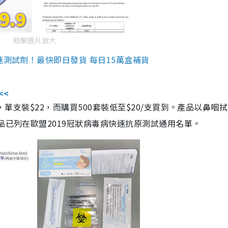
點擊圖片放大
速測試劑！最快即日發貨 每日15萬盒補貨
<<
，單支裝$22，而購買500套裝低至$20/支買到。產品以鼻咽
品已列在歐盟2019冠狀病毒病快速抗原測試通用名單。