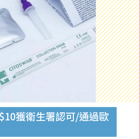
$10獲衛生署認可/通過歐