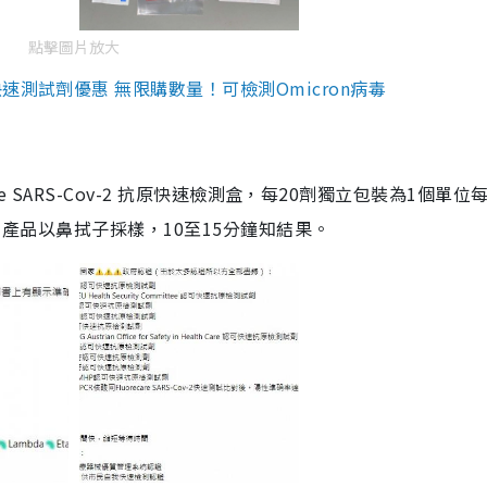
點擊圖片放大
測試劑優惠 無限購數量！可檢測Omicron病毒
are SARS-Cov-2 抗原快速檢測盒，每20劑獨立包裝為1個單位
5。產品以鼻拭子採樣，10至15分鐘知結果。