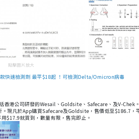
點擊圖片放大
檢測劑 最平$18起 ！可檢測Delta/Omicron病毒
研發的Wesail、Goldsite、Safecare、及V-Chek。
凡於App購買Safecare及Goldsite，售價低至$186.7
均不用$17.9就買到，數量有限，售完即止。