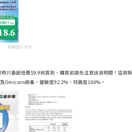
點擊圖片放大
劑，現時只要超低價$9.9就買到，購買前請先注意送貨時間！這款
Omicorn病毒，靈敏度92.2%，特異度100%。