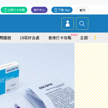
社群打卡攻略
商戶中心
下載 App
繁
简
周圍遊
18區好去處
香港打卡攻略
主題特集