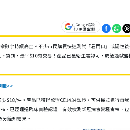
在Google追蹤
《UHK 港生活》
診個案數字持續高企。不少市民購買快速測試「看門口」或陽性後
以下買到，最平$10有交易！產品已獲衛生署認可，或通過歐盟
選購<<
惠價只要$18/件。產品已獲得歐盟CE1434認證，可供民眾進行自
性99.8%，已經通過臨床實驗認證，有效檢測新冠病毒變種毒株，
，15分鐘知結果。