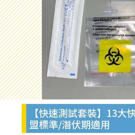
【快速測試套裝】13大快
盟標準/潛伏期適用