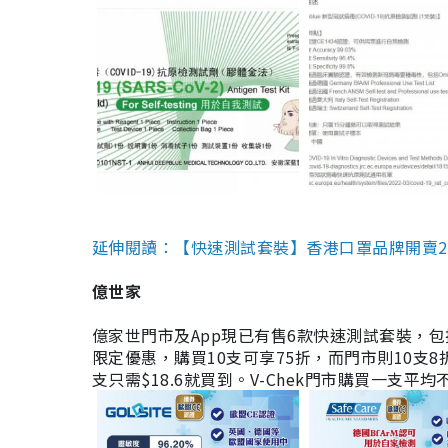
延伸閱讀：【快速測試套裝】香港口罩品牌開賣2款快速
億世家
億家世門市及App現已有售6款快速測試套裝，包括香港公司
限定優惠，購買10支可享75折，而門市則10支8折。現
支只需$18.6就買到。V-Chek門市購買一支平