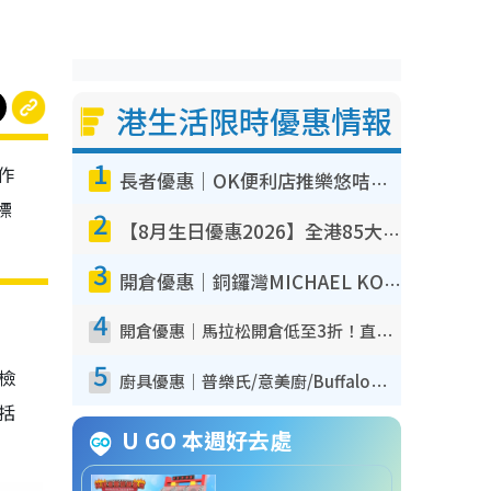
港生活限時優惠情報
1
作
長者優惠｜OK便利店推樂悠咭優惠！買麵包/牛奶/保健品拍卡即減
標
2
【8月生日優惠2026】全港85大食買玩著數攻略 自助餐/火鍋放題同行免費＋誠品/DONKI送現金券
3
開倉優惠｜銅鑼灣MICHAEL KORS開倉低至17折！直擊$500起買手袋/銀包/鞋款 必買經典Jet Set系列
4
開倉優惠｜馬拉松開倉低至3折！直擊$99起買adidas／New Balance／Puma鞋款 STANLEY保溫杯劈價至$119起
5
我檢
廚具優惠｜普樂氏/意美廚/Buffalo廚具低至3折！$89起買煎鍋／炒鑊／個人鍋 同場小家電激減至$99起
包括
U GO 本週好去處