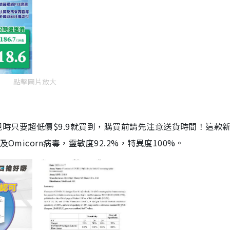
點擊圖片放大
劑，現時只要超低價$9.9就買到，購買前請先注意送貨時間！這款
Omicorn病毒，靈敏度92.2%，特異度100%。