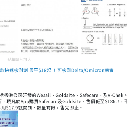
點擊圖片放大
檢測劑 最平$18起 ！可檢測Delta/Omicron病毒
研發的Wesail、Goldsite、Safecare、及V-Chek。
凡於App購買Safecare及Goldsite，售價低至$186.7
均不用$17.9就買到，數量有限，售完即止。