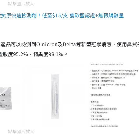
點擊圖片放大
3款抗原快速檢測劑！低至$15/支 獲歐盟認證+無限購數量
品可以檢測到Omicron及Delta等新型冠狀病毒，使用鼻拭
度95.2%，特異度98.1%。
點擊圖片放大