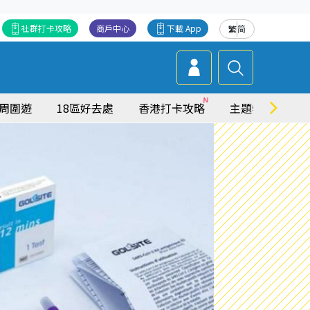
社群打卡攻略
商戶中心
下載 App
繁
简
周圍遊
18區好去處
香港打卡攻略
主題特集