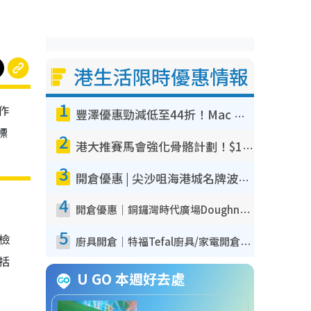
港生活限時優惠情報
1
作
豐澤優惠勁減低至44折！Mac mini/iPhone17Pro大減價！廚房家電$220起
標
2
港大推賽馬會強化骨骼計劃！$100骨質密度X光檢查 完成免費運動訓練送超市禮券！附參加資格
3
開倉優惠 | 尖沙咀海港城名牌波鞋開倉低至1折！On鞋$899起／Joy&Peace鞋履$98起
4
開倉優惠｜銅鑼灣時代廣場Doughnut/Campo Marzio開倉低至1折！背囊、書包、手袋劈價$200起
5
我檢
廚具開倉｜特福Tefal廚具/家電開倉低至3折！$220起買平底鍋/炒鑊/湯煲！電飯煲/吸塵機/燙斗$418起
包括
U GO 本週好去處