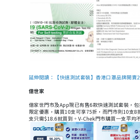
延伸閱讀：【快速測試套裝】香港口罩品牌開賣2款快速
億世家
億家世門市及App現已有售6款快速測試套裝，包括香港公司
限定優惠，購買10支可享75折，而門市則10支8折。現
支只需$18.6就買到。V-Chek門市購買一支平