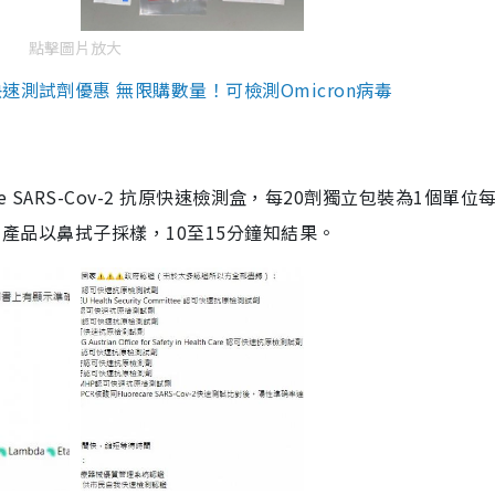
點擊圖片放大
測試劑優惠 無限購數量！可檢測Omicron病毒
are SARS-Cov-2 抗原快速檢測盒，每20劑獨立包裝為1個單位
5。產品以鼻拭子採樣，10至15分鐘知結果。