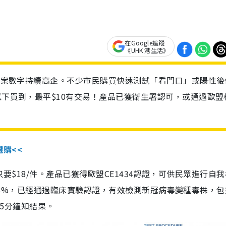
在Google追蹤
《UHK 港生活》
診個案數字持續高企。不少市民購買快速測試「看門口」或陽性後
以下買到，最平$10有交易！產品已獲衛生署認可，或通過歐盟
選購<<
惠價只要$18/件。產品已獲得歐盟CE1434認證，可供民眾進行自
性99.8%，已經通過臨床實驗認證，有效檢測新冠病毒變種毒株，
，15分鐘知結果。