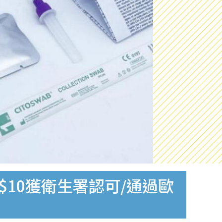
$10獲衛生署認可/通過歐