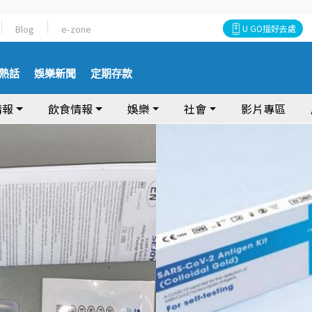
Blog
e-zone
U GO搵好去處
熱話
娛樂新聞
定期存款
情報
飲食情報
娛樂
社會
影片專區