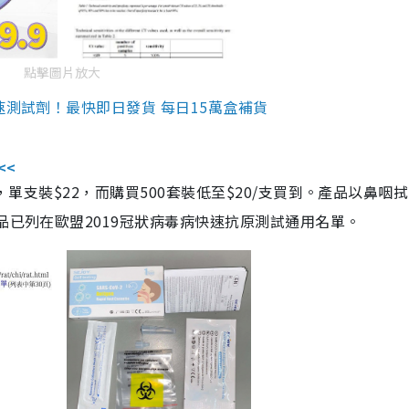
點擊圖片放大
速測試劑！最快即日發貨 每日15萬盒補貨
<<
，單支裝$22，而購買500套裝低至$20/支買到。產品以鼻咽
品已列在歐盟2019冠狀病毒病快速抗原測試通用名單。