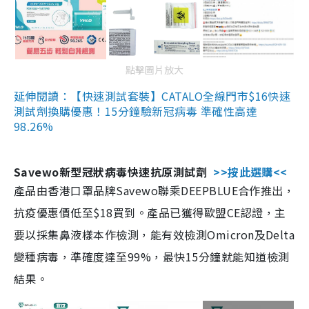
點擊圖片放大
延伸閱讀：【快速測試套裝】CATALO全線門市$16快速
測試劑換購優惠！15分鐘驗新冠病毒 準確性高達
98.26%
Savewo新型冠狀病毒快速抗原測試劑
>>按此選購<<
產品由香港口罩品牌Savewo聯乘DEEPBLUE合作推出，
抗疫優惠價低至$18買到。產品已獲得歐盟CE認證，主
要以採集鼻液樣本作檢測，能有效檢測Omicron及Delta
變種病毒，準確度達至99%，最快15分鐘就能知道檢測
結果。