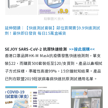
點擊圖片放大
延伸閱讀：【快速測試套裝】鄰住買開賣$9.9快速測試
劑！最快即日發貨 每日15萬盒補貨
SEJOY SARS-CoV-2 抗原快速檢測
>>按此選購<<
香港口罩品牌HK-M Mask抗疫價發售快速檢測劑，單支
裝$22，而購買500套裝低至$20/支買到。產品以鼻咽拭
子方式採樣，準確性高達99%，15分鐘就知結果。產品
已列在歐盟2019冠狀病毒病快速抗原測試通用名單。