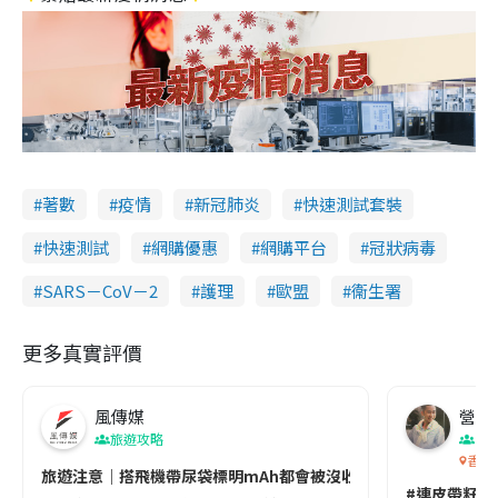
著數
疫情
新冠肺炎
快速測試套裝
快速測試
網購優惠
網購平台
冠狀病毒
SARS－CoV－2
護理
歐盟
衞生署
更多真實評價
風傳媒
營養教
旅遊攻略
生
香港
旅遊注意｜搭飛機帶尿袋標明mAh都會被沒收😱出發前切記檢查「1
#連皮帶籽都