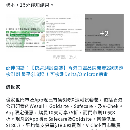
樣本，15分鐘知結果。
+2
點擊圖片放大
延伸閱讀：【快速測試套裝】香港口罩品牌開賣2款快速
檢測劑 最平$18起 ！可檢測Delta/Omicron病毒
億世家
億家世門市及App現已有售6款快速測試套裝，包括香港
公司研發的Wesail、Goldsite、Safecare、及V-Chek。
App限定優惠，購買10支可享75折，而門市則10支8
折。現凡於App購買Safecare及Goldsite，售價低至
$186.7，平均每支只需$18.6就買到。V-Chek門市購買