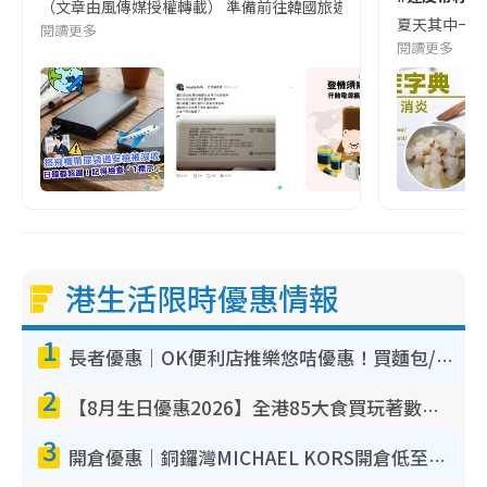
（文章由風傳媒授權轉載） 準備前往韓國旅遊的民眾，近期要特別留
夏天其中一種時
閱讀更多
閱讀更多
港生活限時優惠情報
1
長者優惠｜OK便利店推樂悠咭優惠！買麵包/牛奶/保健品拍卡即減
2
【8月生日優惠2026】全港85大食買玩著數攻略 自助餐/火鍋放題同行免費＋誠品/DONKI送現金券
3
開倉優惠｜銅鑼灣MICHAEL KORS開倉低至17折！直擊$500起買手袋/銀包/鞋款 必買經典Jet Set系列