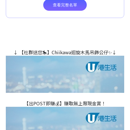
↓ 【社群送您🎠】Chiikawa迴旋木⾺吊飾公仔✨↓
【出POST即賺💰】賺取無上限現金賞！