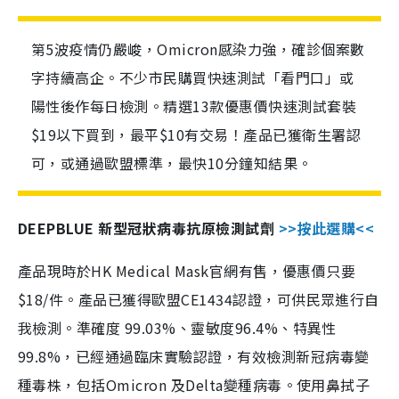
第5波疫情仍嚴峻，Omicron感染力強，確診個案數
字持續高企。不少市民購買快速測試「看門口」或
陽性後作每日檢測。精選13款優惠價快速測試套裝
$19以下買到，最平$10有交易！產品已獲衛生署認
可，或通過歐盟標準，最快10分鐘知結果。
DEEPBLUE 新型冠狀病毒抗原檢測試劑
>>按此選購<<
產品現時於HK Medical Mask官網有售，優惠價只要
$18/件。產品已獲得歐盟CE1434認證，可供民眾進行自
我檢測。準確度 99.03%、靈敏度96.4%、特異性
99.8%，已經通過臨床實驗認證，有效檢測新冠病毒變
種毒株，包括Omicron 及Delta變種病毒。使用鼻拭子