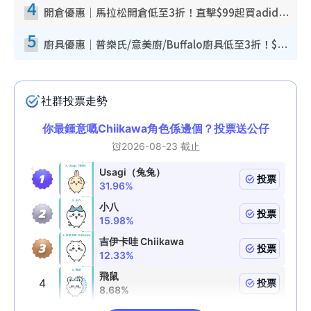
4
開倉優惠｜馬拉松開倉低至3折！直擊$99起買adidas／New Balance／Puma鞋款 STANLEY保溫杯劈價至$119起
5
廚具優惠｜普樂氏/意美廚/Buffalo廚具低至3折！$89起買煎鍋／炒鑊／個人鍋 同場小家電激減至$99起