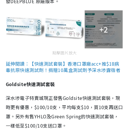
發DEEPBLUE 原廠版本。
+2
點擊圖片放大
延伸閱讀：【快速測試套裝】香港口罩廠acc+推$18病
毒抗原快速測試劑！捐贈10萬盒測試劑予深水埗露宿者
Goldsite快速測試套裝
深水埗電子特賣城現正發售Goldsite快速測試套裝，現
時更有優惠，$100/10支，平均每支$10，買10支再送口
罩。另外有售YHLO及Green Spring的快速測試套裝，
一樣低至$100/10支送口罩。