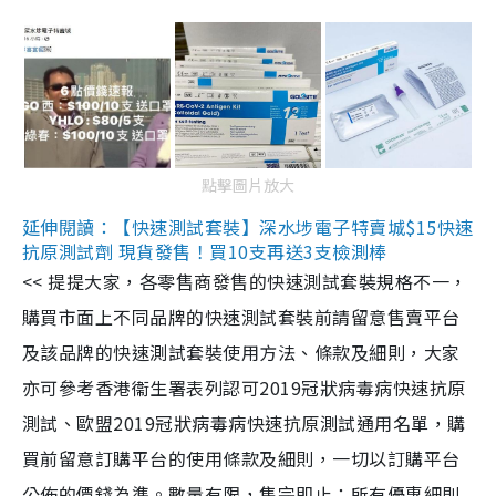
點擊圖片放大
延伸閱讀：【快速測試套裝】深水埗電子特賣城$15快速
抗原測試劑 現貨發售！買10支再送3支檢測棒
<< 提提大家，各零售商發售的快速測試套裝規格不一，
購買市面上不同品牌的快速測試套裝前請留意售賣平台
及該品牌的快速測試套裝使用方法、條款及細則，大家
亦可參考香港衞生署表列認可2019冠狀病毒病快速抗原
測試、歐盟2019冠狀病毒病快速抗原測試通用名單，購
買前留意訂購平台的使用條款及細則，一切以訂購平台
公佈的價錢為準。數量有限，售完即止；所有優惠細則