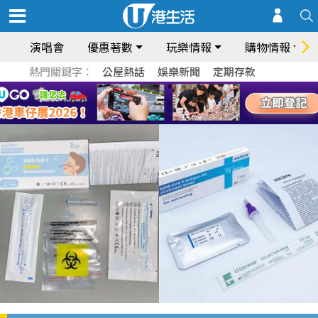
演唱會
優惠著數
玩樂情報
購物情報
熱門關鍵字：
公屋熱話
娛樂新聞
定期存款