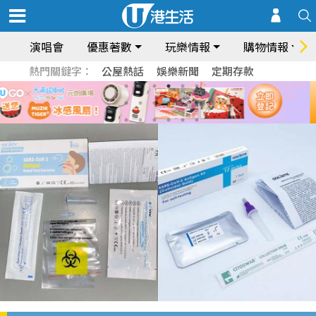
演唱會
優惠著數
玩樂情報
購物情報
熱門關鍵字：
公屋熱話
娛樂新聞
定期存款