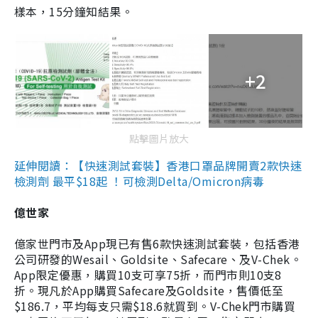
樣本，15分鐘知結果。
+2
點擊圖片放大
延伸閱讀：【快速測試套裝】香港口罩品牌開賣2款快速
檢測劑 最平$18起 ！可檢測Delta/Omicron病毒
億世家
億家世門市及App現已有售6款快速測試套裝，包括香港
公司研發的Wesail、Goldsite、Safecare、及V-Chek。
App限定優惠，購買10支可享75折，而門市則10支8
折。現凡於App購買Safecare及Goldsite，售價低至
$186.7，平均每支只需$18.6就買到。V-Chek門市購買