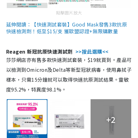
點擊圖片放大
延伸閱讀：【快速測試套裝】Good Mask發售3款抗原
快速檢測劑！低至$15/支 獲歐盟認證+無限購數量
Reagen 新冠抗原快速測試劑
>>按此選購<<
莎莎網店亦有售多款快速測試套裝，$19就買到。產品可
以檢測到Omicron及Delta等新型冠狀病毒，使用鼻拭子
樣本，只需15分鐘就可以取得快速抗原測試結果。靈敏
度95.2%，特異度98.1%。
+2