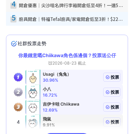
4
開倉優惠｜尖沙咀名牌行李箱開倉低至4折！一連5日 American Tourister/ace./Hallmark $200起！
5
廚具開倉｜特福Tefal廚具/家電開倉低至3折！$220起買平底鍋/炒鑊/湯煲！電飯煲/吸塵機/燙斗$418起