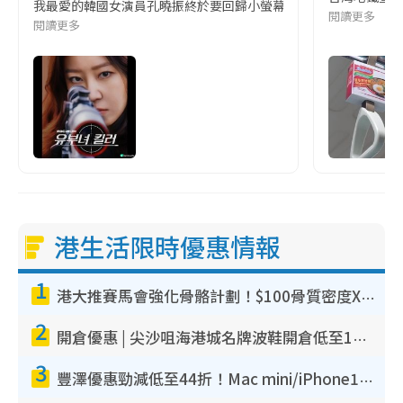
我最愛的韓國女演員孔曉振終於要回歸小螢幕啦!這次的劇本改編自同名
閱讀更多
閱讀更多
港生活限時優惠情報
1
港大推賽馬會強化骨骼計劃！$100骨質密度X光檢查 完成免費運動訓練送超市禮券！附參加資格
2
開倉優惠 | 尖沙咀海港城名牌波鞋開倉低至1折！On鞋$899起／Joy&Peace鞋履$98起
3
豐澤優惠勁減低至44折！Mac mini/iPhone17Pro大減價！廚房家電$220起