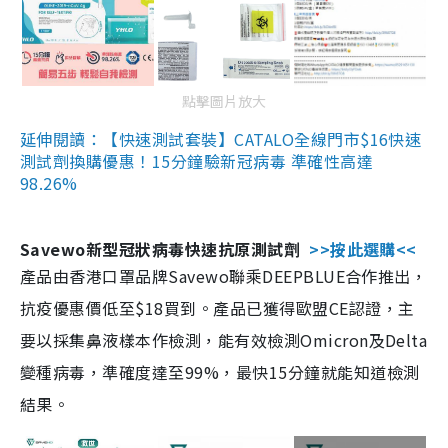
點擊圖片放大
延伸閱讀：【快速測試套裝】CATALO全線門市$16快速
測試劑換購優惠！15分鐘驗新冠病毒 準確性高達
98.26%
Savewo新型冠狀病毒快速抗原測試劑
>>按此選購<<
產品由香港口罩品牌Savewo聯乘DEEPBLUE合作推出，
抗疫優惠價低至$18買到。產品已獲得歐盟CE認證，主
要以採集鼻液樣本作檢測，能有效檢測Omicron及Delta
變種病毒，準確度達至99%，最快15分鐘就能知道檢測
結果。