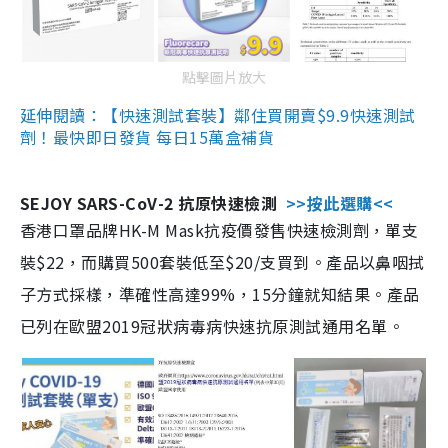
點擊圖片放大
延伸閱讀：【快速測試套裝】鄰住買開賣$9.9快速測試
劑！最快即日發貨 每日15萬盒補貨
SEJOY SARS-CoV-2 抗原快速檢測
>>按此選購<<
香港口罩品牌HK-M Mask抗疫價發售快速檢測劑，單支
裝$22，而購買500套裝低至$20/支買到。產品以鼻咽拭
子方式採樣，準確性高達99%，15分鐘就知結果。產品
已列在歐盟2019冠狀病毒病快速抗原測試通用名單。