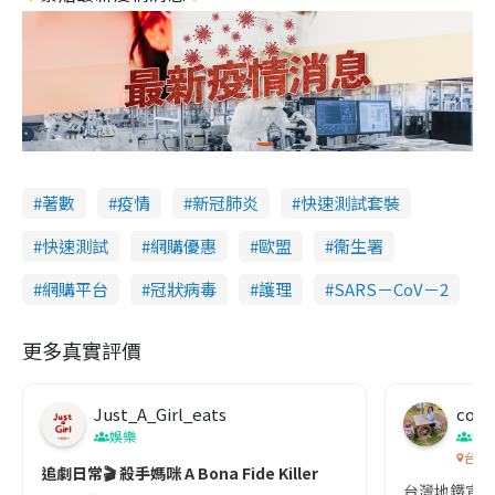
著數
疫情
新冠肺炎
快速測試套裝
快速測試
網購優惠
歐盟
衞生署
網購平台
冠狀病毒
護理
SARS－CoV－2
更多真實評價
Just_A_Girl_eats
co c
娛樂
吹
台灣
追劇日常🎬 殺手媽咪 A Bona Fide Killer
台灣地鐵宣