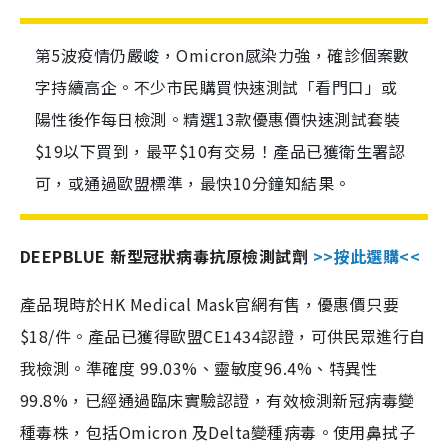
第5波疫情仍嚴峻，Omicron感染力強，確診個案數
字持續高企。不少市民購買快速測試「看門口」或
陽性後作每日檢測。精選13款優惠價快速測試套裝
$19以下買到，最平$10有交易！產品已獲衛生署認
可，或通過歐盟標準，最快10分鐘知結果。
DEEPBLUE 新型冠狀病毒抗原檢測試劑
>>按此選購<<
產品現時於HK Medical Mask官網有售，優惠價只要
$18/件。產品已獲得歐盟CE1434認證，可供民眾進行自
我檢測。準確度 99.03%、靈敏度96.4%、特異性
99.8%，已經通過臨床實驗認證，有效檢測新冠病毒變
種毒株，包括Omicron 及Delta變種病毒。使用鼻拭子