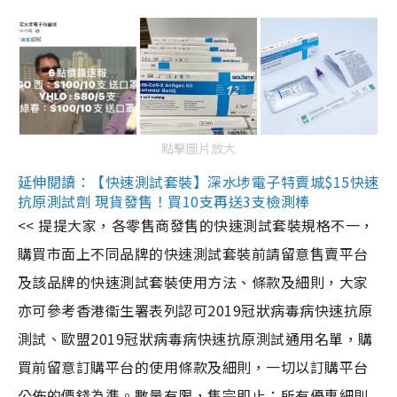
點擊圖片放大
延伸閱讀：【快速測試套裝】深水埗電子特賣城$15快速
抗原測試劑 現貨發售！買10支再送3支檢測棒
<< 提提大家，各零售商發售的快速測試套裝規格不一，
購買市面上不同品牌的快速測試套裝前請留意售賣平台
及該品牌的快速測試套裝使用方法、條款及細則，大家
亦可參考香港衞生署表列認可2019冠狀病毒病快速抗原
測試、歐盟2019冠狀病毒病快速抗原測試通用名單，購
買前留意訂購平台的使用條款及細則，一切以訂購平台
公佈的價錢為準。數量有限，售完即止；所有優惠細則