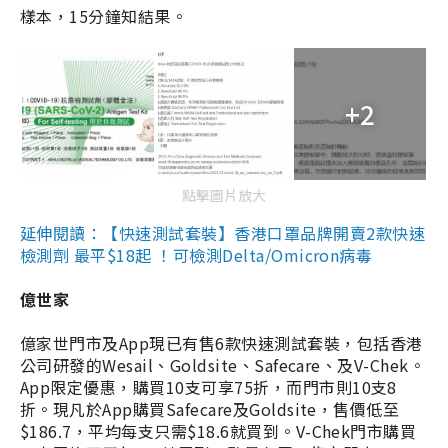
樣本，15分鐘知結果。
+2
點擊圖片放大
延伸閱讀：【快速測試套裝】香港口罩品牌開賣2款快速
檢測劑 最平$18起 ！可檢測Delta/Omicron病毒
億世家
億家世門市及App現已有售6款快速測試套裝，包括香港
公司研發的Wesail、Goldsite、Safecare、及V-Chek。
App限定優惠，購買10支可享75折，而門市則10支8
折。現凡於App購買Safecare及Goldsite，售價低至
$186.7，平均每支只需$18.6就買到。V-Chek門市購買