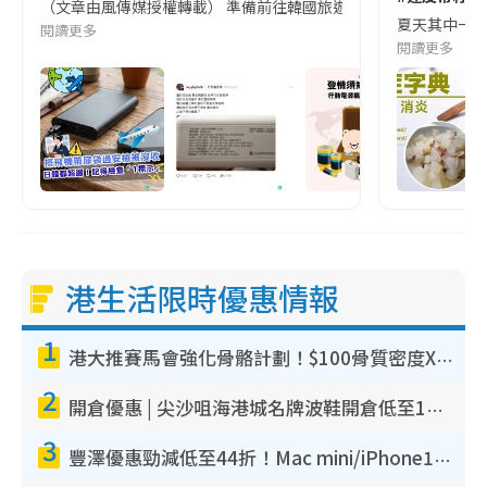
（文章由風傳媒授權轉載） 準備前往韓國旅遊的民眾，近期要特別留
夏天其中一種時
閱讀更多
閱讀更多
港生活限時優惠情報
1
港大推賽馬會強化骨骼計劃！$100骨質密度X光檢查 完成免費運動訓練送超市禮券！附參加資格
2
開倉優惠 | 尖沙咀海港城名牌波鞋開倉低至1折！On鞋$899起／Joy&Peace鞋履$98起
3
豐澤優惠勁減低至44折！Mac mini/iPhone17Pro大減價！廚房家電$220起