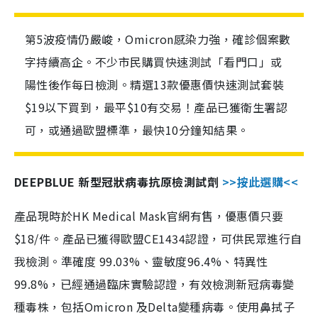
第5波疫情仍嚴峻，Omicron感染力強，確診個案數
字持續高企。不少市民購買快速測試「看門口」或
陽性後作每日檢測。精選13款優惠價快速測試套裝
$19以下買到，最平$10有交易！產品已獲衛生署認
可，或通過歐盟標準，最快10分鐘知結果。
DEEPBLUE 新型冠狀病毒抗原檢測試劑
>>按此選購<<
產品現時於HK Medical Mask官網有售，優惠價只要
$18/件。產品已獲得歐盟CE1434認證，可供民眾進行自
我檢測。準確度 99.03%、靈敏度96.4%、特異性
99.8%，已經通過臨床實驗認證，有效檢測新冠病毒變
種毒株，包括Omicron 及Delta變種病毒。使用鼻拭子