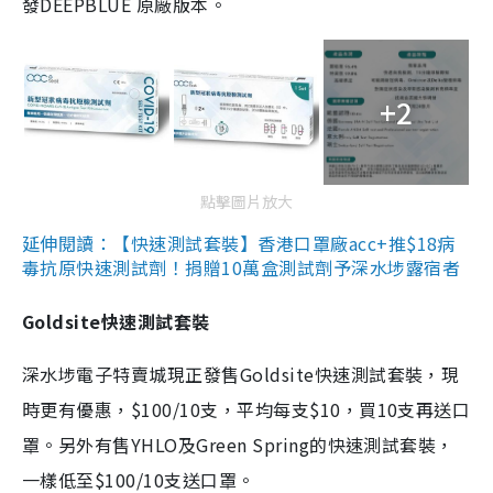
發DEEPBLUE 原廠版本。
+2
點擊圖片放大
延伸閱讀：【快速測試套裝】香港口罩廠acc+推$18病
毒抗原快速測試劑！捐贈10萬盒測試劑予深水埗露宿者
Goldsite快速測試套裝
深水埗電子特賣城現正發售Goldsite快速測試套裝，現
時更有優惠，$100/10支，平均每支$10，買10支再送口
罩。另外有售YHLO及Green Spring的快速測試套裝，
一樣低至$100/10支送口罩。