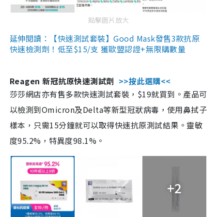
點擊圖片放大
延伸閱讀：【快速測試套裝】Good Mask發售3款抗原
快速檢測劑！低至$15/支 獲歐盟認證+無限購數量
Reagen 新冠抗原快速測試劑
>>按此選購<<
莎莎網店亦有售多款快速測試套裝，$19就買到。產品可
以檢測到Omicron及Delta等新型冠狀病毒，使用鼻拭子
樣本，只需15分鐘就可以取得快速抗原測試結果。靈敏
度95.2%，特異度98.1%。
+2