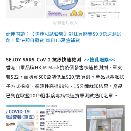
點擊圖片放大
延伸閱讀：【快速測試套裝】鄰住買開賣$9.9快速測試
劑！最快即日發貨 每日15萬盒補貨
SEJOY SARS-CoV-2 抗原快速檢測
>>按此選購<<
香港口罩品牌HK-M Mask抗疫價發售快速檢測劑，單支
裝$22，而購買500套裝低至$20/支買到。產品以鼻咽拭
子方式採樣，準確性高達99%，15分鐘就知結果。產品
已列在歐盟2019冠狀病毒病快速抗原測試通用名單。