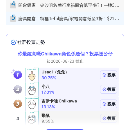
4
開倉優惠｜尖沙咀名牌行李箱開倉低至4折！一連5日 American Tourister/ace./Hallmark $200起！
5
廚具開倉｜特福Tefal廚具/家電開倉低至3折！$220起買平底鍋/炒鑊/湯煲！電飯煲/吸塵機/燙斗$418起