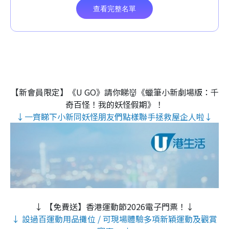
【新會員限定】《U GO》請你睇👹《蠟筆小新劇場版：千
奇百怪！我的妖怪假期》！
↓一齊睇下小新同妖怪朋友們點樣聯手拯救屋企人啦↓
↓ 【免費送】香港運動節2026電子門票！↓
↓ 設過百運動用品攤位 / 可現場體驗多項新穎運動及觀賞