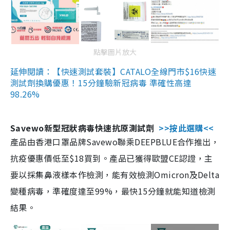
點擊圖片放大
延伸閱讀：【快速測試套裝】CATALO全線門市$16快速
測試劑換購優惠！15分鐘驗新冠病毒 準確性高達
98.26%
Savewo新型冠狀病毒快速抗原測試劑
>>按此選購<<
產品由香港口罩品牌Savewo聯乘DEEPBLUE合作推出，
抗疫優惠價低至$18買到。產品已獲得歐盟CE認證，主
要以採集鼻液樣本作檢測，能有效檢測Omicron及Delta
變種病毒，準確度達至99%，最快15分鐘就能知道檢測
結果。