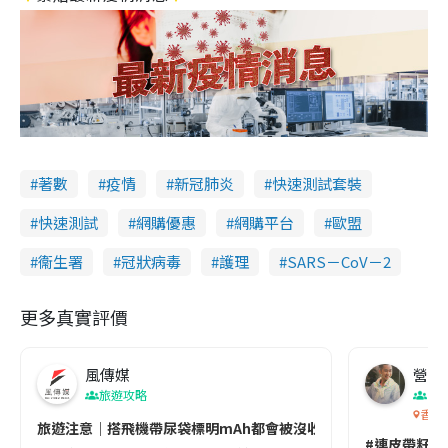
著數
疫情
新冠肺炎
快速測試套裝
快速測試
網購優惠
網購平台
歐盟
衞生署
冠狀病毒
護理
SARS－CoV－2
更多真實評價
風傳媒
營養教
旅遊攻略
生
香港
旅遊注意｜搭飛機帶尿袋標明mAh都會被沒收😱出發前切記檢查「1
#連皮帶籽都