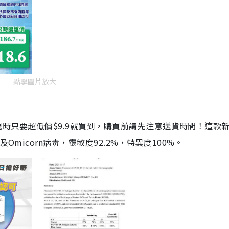
點擊圖片放大
劑，現時只要超低價$9.9就買到，購買前請先注意送貨時間！這款
Omicorn病毒，靈敏度92.2%，特異度100%。