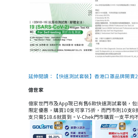
延伸閱讀：【快速測試套裝】香港口罩品牌開賣2款快速
億世家
億家世門市及App現已有售6款快速測試套裝，包括香港公司
限定優惠，購買10支可享75折，而門市則10支8折。現
支只需$18.6就買到。V-Chek門市購買一支平