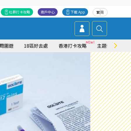
社群打卡攻略
商戶中心
下載 App
繁
简
周圍遊
18區好去處
香港打卡攻略
主題特集