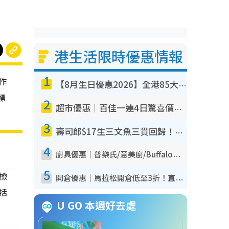
港生活限時優惠情報
1
作
【8月生日優惠2026】全港85大食買玩著數攻略 自助餐/火鍋放題同行免費＋誠品/DONKI送現金券
標
2
超市優惠｜百佳一連4日驚喜價低至64折 精選貨品$6.5起！指定周末分店免費試食+送$20現金券
3
壽司郎$17生三文魚三貫回歸！8月期間限定創業祭 $10白碟優惠／$12大切長鰭大吞拿魚腩
4
廚具優惠｜普樂氏/意美廚/Buffalo廚具低至3折！$89起買煎鍋／炒鑊／個人鍋 同場小家電激減至$99起
5
我檢
開倉優惠｜馬拉松開倉低至3折！直擊$99起買adidas／New Balance／Puma鞋款 STANLEY保溫杯劈價至$119起
包括
U GO 本週好去處