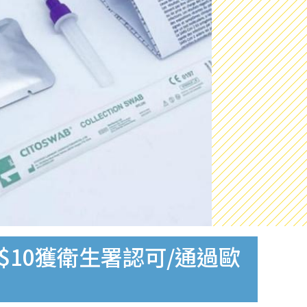
$10獲衛生署認可/通過歐