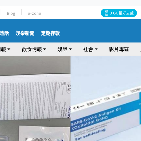
Blog
e-zone
U GO搵好去處
熱話
娛樂新聞
定期存款
情報
飲食情報
娛樂
社會
影片專區