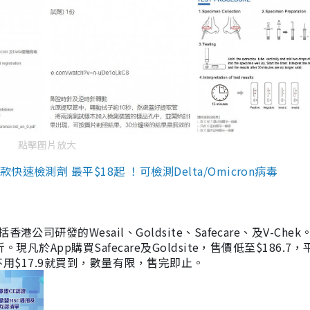
點擊圖片放大
檢測劑 最平$18起 ！可檢測Delta/Omicron病毒
研發的Wesail、Goldsite、Safecare、及V-Chek。
凡於App購買Safecare及Goldsite，售價低至$186.7
均不用$17.9就買到，數量有限，售完即止。