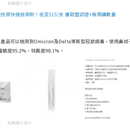
點擊圖片放大
3款抗原快速檢測劑！低至$15/支 獲歐盟認證+無限購數量
品可以檢測到Omicron及Delta等新型冠狀病毒，使用鼻拭
度95.2%，特異度98.1%。
點擊圖片放大