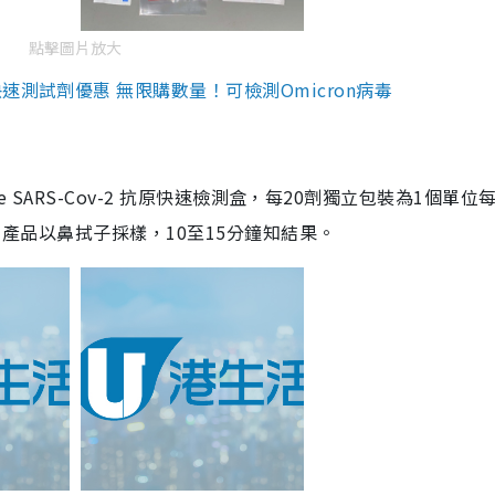
點擊圖片放大
測試劑優惠 無限購數量！可檢測Omicron病毒
are SARS-Cov-2 抗原快速檢測盒，每20劑獨立包裝為1個單位
5。產品以鼻拭子採樣，10至15分鐘知結果。