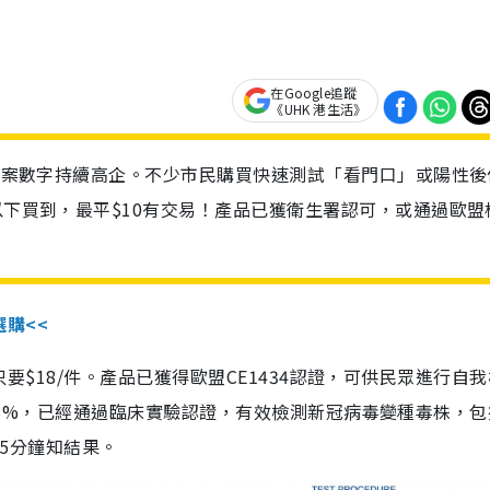
在Google追蹤
《UHK 港生活》
診個案數字持續高企。不少市民購買快速測試「看門口」或陽性後
以下買到，最平$10有交易！產品已獲衛生署認可，或通過歐盟
選購<<
惠價只要$18/件。產品已獲得歐盟CE1434認證，可供民眾進行自
性99.8%，已經通過臨床實驗認證，有效檢測新冠病毒變種毒株，
，15分鐘知結果。