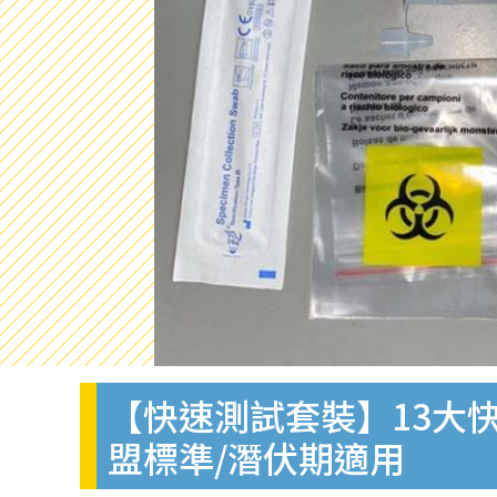
【快速測試套裝】13大快
盟標準/潛伏期適用