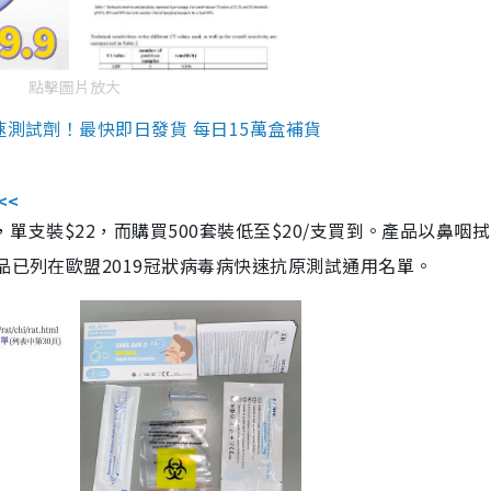
點擊圖片放大
速測試劑！最快即日發貨 每日15萬盒補貨
<<
，單支裝$22，而購買500套裝低至$20/支買到。產品以鼻咽
品已列在歐盟2019冠狀病毒病快速抗原測試通用名單。