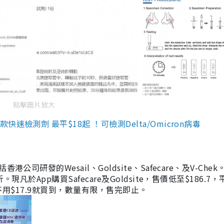
點擊圖片放大
檢測劑 最平$18起 ！可檢測Delta/Omicron病毒
研發的Wesail、Goldsite、Safecare、及V-Chek。
凡於App購買Safecare及Goldsite，售價低至$186.7
均不用$17.9就買到，數量有限，售完即止。