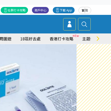
社群打卡攻略
商戶中心
下載 App
繁
简
周圍遊
18區好去處
香港打卡攻略
主題特集