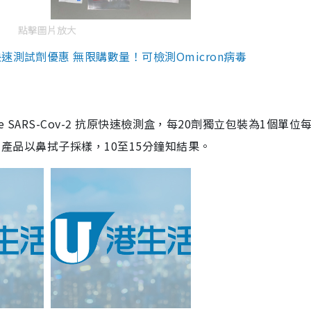
點擊圖片放大
測試劑優惠 無限購數量！可檢測Omicron病毒
are SARS-Cov-2 抗原快速檢測盒，每20劑獨立包裝為1個單位
5。產品以鼻拭子採樣，10至15分鐘知結果。