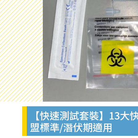
【快速測試套裝】13大快
盟標準/潛伏期適用