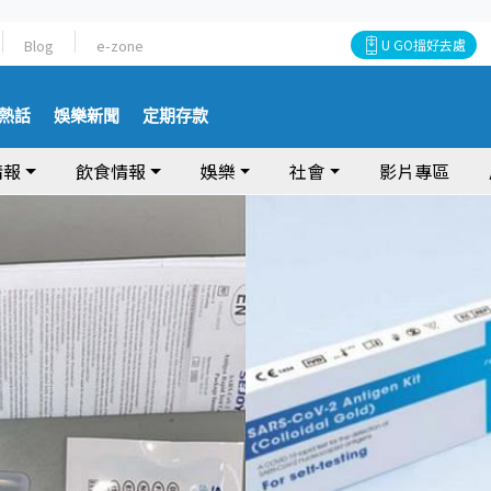
Blog
e-zone
U GO搵好去處
熱話
娛樂新聞
定期存款
情報
飲食情報
娛樂
社會
影片專區