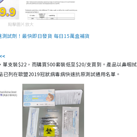
點擊圖片放大
速測試劑！最快即日發貨 每日15萬盒補貨
<<
，單支裝$22，而購買500套裝低至$20/支買到。產品以鼻咽
品已列在歐盟2019冠狀病毒病快速抗原測試通用名單。