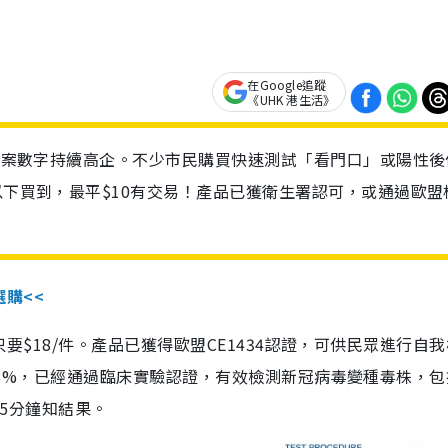
在Google追蹤
《UHK 港生活》
診個案數字持續高企。不少市民購買快速測試「看門口」或陽性後
以下買到，最平$10有交易！產品已獲衛生署認可，或通過歐盟
選購<<
惠價只要$18/件。產品已獲得歐盟CE1434認證，可供民眾進行自
性99.8%，已經通過臨床實驗認證，有效檢測新冠病毒變種毒株，
，15分鐘知結果。