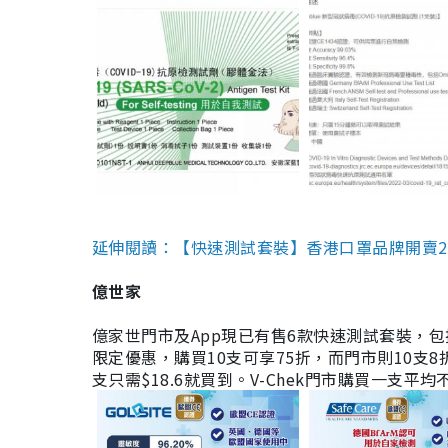
延伸閱讀：【快速測試套裝】香港口罩品牌開賣2款快速
億世家
億家世門市及App現已有售6款快速測試套裝，包括香港公司
限定優惠，購買10支可享75折，而門市則10支8折。現
支只需$18.6就買到。V-Chek門市購買一支平