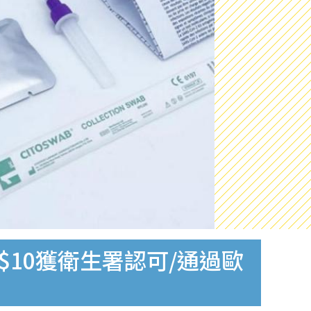
$10獲衛生署認可/通過歐