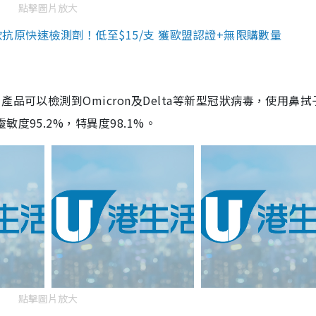
點擊圖片放大
3款抗原快速檢測劑！低至$15/支 獲歐盟認證+無限購數量
品可以檢測到Omicron及Delta等新型冠狀病毒，使用鼻拭
度95.2%，特異度98.1%。
點擊圖片放大