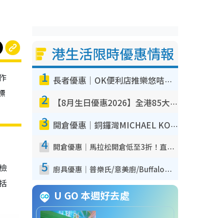
港生活限時優惠情報
1
作
長者優惠｜OK便利店推樂悠咭優惠！買麵包/牛奶/保健品拍卡即減
標
2
【8月生日優惠2026】全港85大食買玩著數攻略 自助餐/火鍋放題同行免費＋誠品/DONKI送現金券
3
開倉優惠｜銅鑼灣MICHAEL KORS開倉低至17折！直擊$500起買手袋/銀包/鞋款 必買經典Jet Set系列
4
開倉優惠｜馬拉松開倉低至3折！直擊$99起買adidas／New Balance／Puma鞋款 STANLEY保溫杯劈價至$119起
5
我檢
廚具優惠｜普樂氏/意美廚/Buffalo廚具低至3折！$89起買煎鍋／炒鑊／個人鍋 同場小家電激減至$99起
包括
U GO 本週好去處