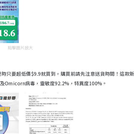
點擊圖片放大
劑，現時只要超低價$9.9就買到，購買前請先注意送貨時間！這款
Omicorn病毒，靈敏度92.2%，特異度100%。