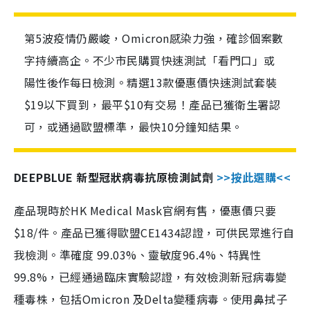
第5波疫情仍嚴峻，Omicron感染力強，確診個案數
字持續高企。不少市民購買快速測試「看門口」或
陽性後作每日檢測。精選13款優惠價快速測試套裝
$19以下買到，最平$10有交易！產品已獲衛生署認
可，或通過歐盟標準，最快10分鐘知結果。
DEEPBLUE 新型冠狀病毒抗原檢測試劑
>>按此選購<<
產品現時於HK Medical Mask官網有售，優惠價只要
$18/件。產品已獲得歐盟CE1434認證，可供民眾進行自
我檢測。準確度 99.03%、靈敏度96.4%、特異性
99.8%，已經通過臨床實驗認證，有效檢測新冠病毒變
種毒株，包括Omicron 及Delta變種病毒。使用鼻拭子