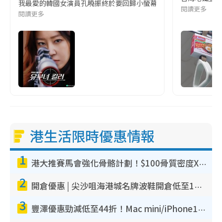
我最愛的韓國女演員孔曉振終於要回歸小螢幕啦!這次的劇本改編自同名
閱讀更多
閱讀更多
港生活限時優惠情報
1
港大推賽馬會強化骨骼計劃！$100骨質密度X光檢查 完成免費運動訓練送超市禮券！附參加資格
2
開倉優惠 | 尖沙咀海港城名牌波鞋開倉低至1折！On鞋$899起／Joy&Peace鞋履$98起
3
豐澤優惠勁減低至44折！Mac mini/iPhone17Pro大減價！廚房家電$220起