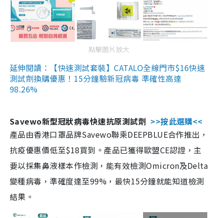
點擊圖片放大
延伸閱讀：【快速測試套裝】CATALO全線門市$16快速
測試劑換購優惠！15分鐘驗新冠病毒 準確性高達
98.26%
Savewo新型冠狀病毒快速抗原測試劑
>>按此選購<<
產品由香港口罩品牌Savewo聯乘DEEPBLUE合作推出，
抗疫優惠價低至$18買到。產品已獲得歐盟CE認證，主
要以採集鼻液樣本作檢測，能有效檢測Omicron及Delta
變種病毒，準確度達至99%，最快15分鐘就能知道檢測
結果。