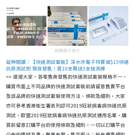
點擊圖片放大
延伸閱讀：【快速測試套裝】深水埗電子特賣城$15快速
抗原測試劑 現貨發售！買10支再送3支檢測棒
<< 提提大家，各零售商發售的快速測試套裝規格不一，
購買市面上不同品牌的快速測試套裝前請留意售賣平台
及該品牌的快速測試套裝使用方法、條款及細則，大家
亦可參考香港衞生署表列認可2019冠狀病毒病快速抗原
測試、歐盟2019冠狀病毒病快速抗原測試通用名單，購
買前留意訂購平台的使用條款及細則，一切以訂購平台
公佈的價錢為準。數量有限，售完即止；所有優惠細則