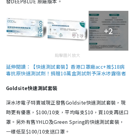
發DEEPBLUE 原廠版本。
+2
點擊圖片放大
延伸閱讀：【快速測試套裝】香港口罩廠acc+推$18病
毒抗原快速測試劑！捐贈10萬盒測試劑予深水埗露宿者
Goldsite快速測試套裝
深水埗電子特賣城現正發售Goldsite快速測試套裝，現
時更有優惠，$100/10支，平均每支$10，買10支再送口
罩。另外有售YHLO及Green Spring的快速測試套裝，
一樣低至$100/10支送口罩。