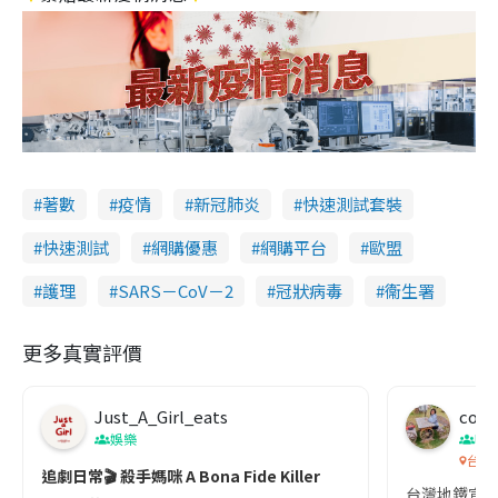
著數
疫情
新冠肺炎
快速測試套裝
快速測試
網購優惠
網購平台
歐盟
護理
SARS－CoV－2
冠狀病毒
衞生署
更多真實評價
Just_A_Girl_eats
co c
娛樂
吹
台灣
追劇日常🎬 殺手媽咪 A Bona Fide Killer
台灣地鐵宣