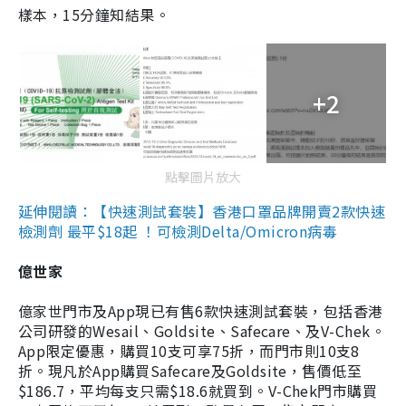
樣本，15分鐘知結果。
+2
點擊圖片放大
延伸閱讀：【快速測試套裝】香港口罩品牌開賣2款快速
檢測劑 最平$18起 ！可檢測Delta/Omicron病毒
億世家
億家世門市及App現已有售6款快速測試套裝，包括香港
公司研發的Wesail、Goldsite、Safecare、及V-Chek。
App限定優惠，購買10支可享75折，而門市則10支8
折。現凡於App購買Safecare及Goldsite，售價低至
$186.7，平均每支只需$18.6就買到。V-Chek門市購買