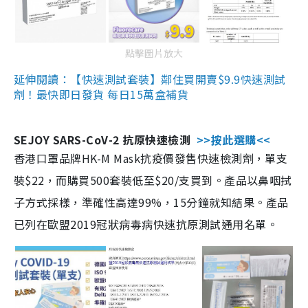
點擊圖片放大
延伸閱讀：【快速測試套裝】鄰住買開賣$9.9快速測試
劑！最快即日發貨 每日15萬盒補貨
SEJOY SARS-CoV-2 抗原快速檢測
>>按此選購<<
香港口罩品牌HK-M Mask抗疫價發售快速檢測劑，單支
裝$22，而購買500套裝低至$20/支買到。產品以鼻咽拭
子方式採樣，準確性高達99%，15分鐘就知結果。產品
已列在歐盟2019冠狀病毒病快速抗原測試通用名單。