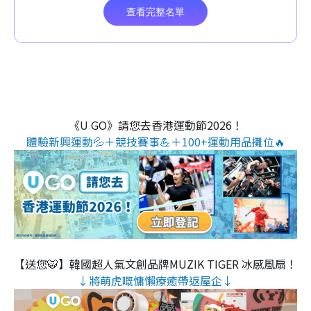
《U GO》請您去香港運動節2026！
體驗新興運動💦＋競技賽事💪＋100+運動用品攤位🔥
【送您🐯】韓國超人氣文創品牌MUZIK TIGER 冰感風扇！
↓將萌虎嘅慵懶療癒帶返屋企↓