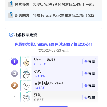
4
開倉優惠｜尖沙咀名牌行李箱開倉低至4折！一連5日 American Tourister/ace./Hallmark $200起！
5
廚具開倉｜特福Tefal廚具/家電開倉低至3折！$220起買平底鍋/炒鑊/湯煲！電飯煲/吸塵機/燙斗$418起