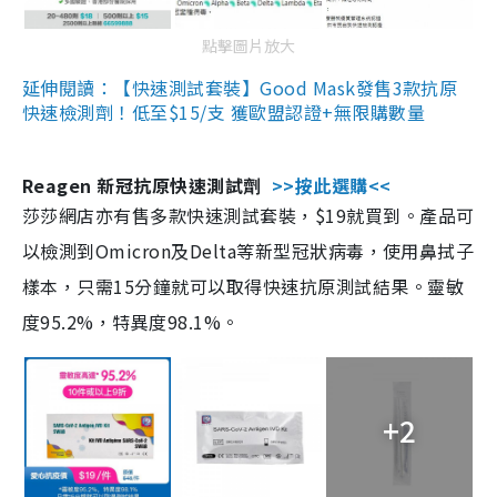
點擊圖片放大
延伸閱讀：【快速測試套裝】Good Mask發售3款抗原
快速檢測劑！低至$15/支 獲歐盟認證+無限購數量
Reagen 新冠抗原快速測試劑
>>按此選購<<
莎莎網店亦有售多款快速測試套裝，$19就買到。產品可
以檢測到Omicron及Delta等新型冠狀病毒，使用鼻拭子
樣本，只需15分鐘就可以取得快速抗原測試結果。靈敏
度95.2%，特異度98.1%。
+2