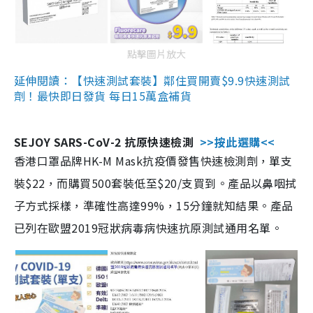
點擊圖片放大
延伸閱讀：【快速測試套裝】鄰住買開賣$9.9快速測試
劑！最快即日發貨 每日15萬盒補貨
SEJOY SARS-CoV-2 抗原快速檢測
>>按此選購<<
香港口罩品牌HK-M Mask抗疫價發售快速檢測劑，單支
裝$22，而購買500套裝低至$20/支買到。產品以鼻咽拭
子方式採樣，準確性高達99%，15分鐘就知結果。產品
已列在歐盟2019冠狀病毒病快速抗原測試通用名單。