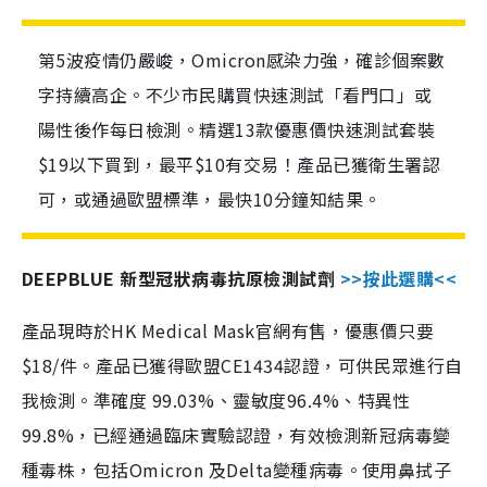
第5波疫情仍嚴峻，Omicron感染力強，確診個案數
字持續高企。不少市民購買快速測試「看門口」或
陽性後作每日檢測。精選13款優惠價快速測試套裝
$19以下買到，最平$10有交易！產品已獲衛生署認
可，或通過歐盟標準，最快10分鐘知結果。
DEEPBLUE 新型冠狀病毒抗原檢測試劑
>>按此選購<<
產品現時於HK Medical Mask官網有售，優惠價只要
$18/件。產品已獲得歐盟CE1434認證，可供民眾進行自
我檢測。準確度 99.03%、靈敏度96.4%、特異性
99.8%，已經通過臨床實驗認證，有效檢測新冠病毒變
種毒株，包括Omicron 及Delta變種病毒。使用鼻拭子