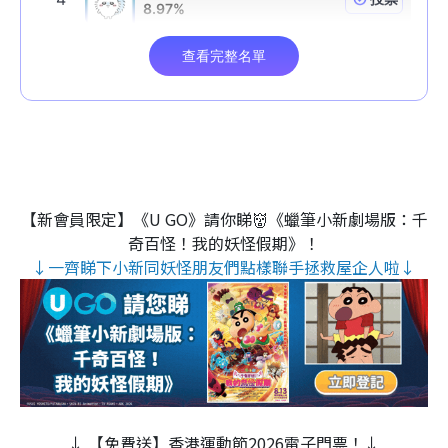
【新會員限定】《U GO》請你睇👹《蠟筆小新劇場版：千
奇百怪！我的妖怪假期》！
↓一齊睇下小新同妖怪朋友們點樣聯手拯救屋企人啦↓
↓ 【免費送】香港運動節2026電子門票！↓