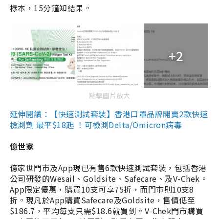
樣本，15分鐘知結果。
+2
點擊圖片放大
延伸閱讀：【快速測試套裝】香港口罩品牌開賣2款快速
檢測劑 最平$18起 ！可檢測Delta/Omicron病毒
億世家
億家世門市及App現已有售6款快速測試套裝，包括香港
公司研發的Wesail、Goldsite、Safecare、及V-Chek。
App限定優惠，購買10支可享75折，而門市則10支8
折。現凡於App購買Safecare及Goldsite，售價低至
$186.7，平均每支只需$18.6就買到。V-Chek門市購買