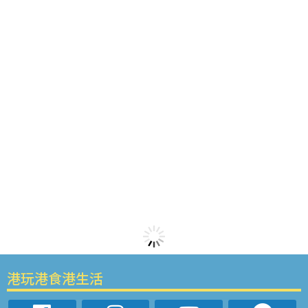
港玩港食港生活