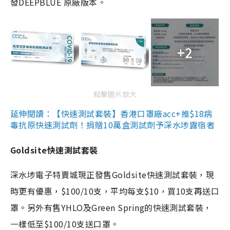
發DEEPBLUE 原廠版本。
+2
點擊圖片放大
延伸閱讀：【快速測試套裝】香港口罩廠acc+推$18病
毒抗原快速測試劑！捐贈10萬盒測試劑予深水埗露宿者
Goldsite快速測試套裝
深水埗電子特賣城現正發售Goldsite快速測試套裝，現
時更有優惠，$100/10支，平均每支$10，買10支再送口
罩。另外有售YHLO及Green Spring的快速測試套裝，
一樣低至$100/10支送口罩。