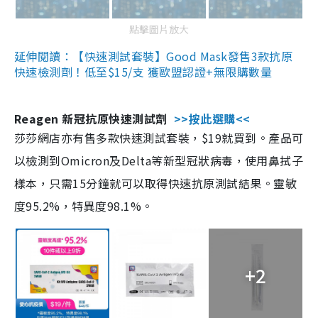
點擊圖片放大
延伸閱讀：【快速測試套裝】Good Mask發售3款抗原
快速檢測劑！低至$15/支 獲歐盟認證+無限購數量
Reagen 新冠抗原快速測試劑
>>按此選購<<
莎莎網店亦有售多款快速測試套裝，$19就買到。產品可
以檢測到Omicron及Delta等新型冠狀病毒，使用鼻拭子
樣本，只需15分鐘就可以取得快速抗原測試結果。靈敏
度95.2%，特異度98.1%。
+2