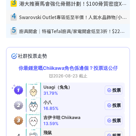
3
港大推賽馬會強化骨骼計劃！$100骨質密度X光檢查 完成免費運動訓練送超市禮券！附參加資格
4
Swarovski Outlet專區低至半價！人氣水晶飾物/小擺設$138起！迪士尼款/水晶高跟鞋都有平
5
廚具開倉｜特福Tefal廚具/家電開倉低至3折！$220起買平底鍋/炒鑊/湯煲！電飯煲/吸塵機/燙斗$418起