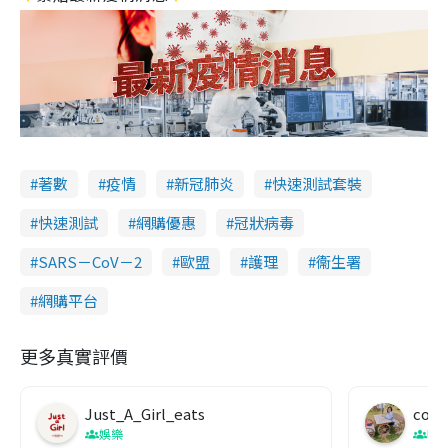
著數
疫情
新冠肺炎
快速測試套裝
快速測試
網購優惠
冠狀病毒
SARS－CoV－2
歐盟
護理
衞生署
網購平台
更多真實評價
Just_A_Girl_eats
co c
娛樂
吹