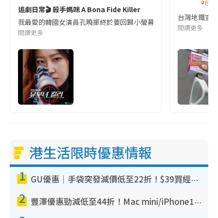
台灣
追劇日常🎬 殺手媽咪 A Bona Fide Killer
台灣地鐵宣
我最愛的韓國女演員孔曉振終於要回歸小螢幕啦!這次的劇本改編自同名
閱讀更多
閱讀更多
港生活限時優惠情報
1
GU優惠｜手袋突發減價低至22折！$39買經典波士頓包/餃子袋！飾物同步減價$29起！
2
豐澤優惠勁減低至44折！Mac mini/iPhone17Pro大減價！廚房家電$220起