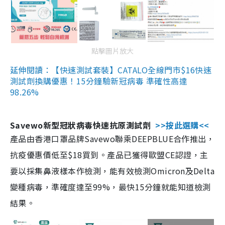
點擊圖片放大
延伸閱讀：【快速測試套裝】CATALO全線門市$16快速
測試劑換購優惠！15分鐘驗新冠病毒 準確性高達
98.26%
Savewo新型冠狀病毒快速抗原測試劑
>>按此選購<<
產品由香港口罩品牌Savewo聯乘DEEPBLUE合作推出，
抗疫優惠價低至$18買到。產品已獲得歐盟CE認證，主
要以採集鼻液樣本作檢測，能有效檢測Omicron及Delta
變種病毒，準確度達至99%，最快15分鐘就能知道檢測
結果。