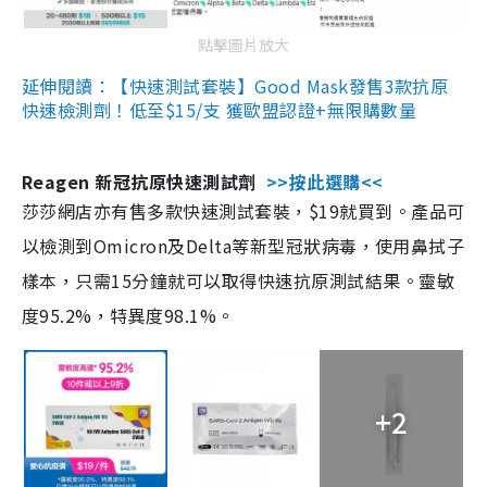
點擊圖片放大
延伸閱讀：【快速測試套裝】Good Mask發售3款抗原
快速檢測劑！低至$15/支 獲歐盟認證+無限購數量
Reagen 新冠抗原快速測試劑
>>按此選購<<
莎莎網店亦有售多款快速測試套裝，$19就買到。產品可
以檢測到Omicron及Delta等新型冠狀病毒，使用鼻拭子
樣本，只需15分鐘就可以取得快速抗原測試結果。靈敏
度95.2%，特異度98.1%。
+2