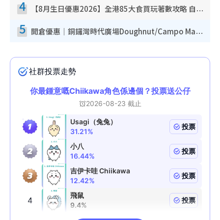
4
【8月生日優惠2026】全港85大食買玩著數攻略 自助餐/火鍋放題同行免費＋誠品/DONKI送現金券
5
開倉優惠｜銅鑼灣時代廣場Doughnut/Campo Marzio開倉低至1折！背囊、書包、手袋劈價$200起