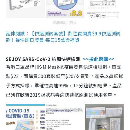
點擊圖片放大
延伸閱讀：【快速測試套裝】鄰住買開賣$9.9快速測試
劑！最快即日發貨 每日15萬盒補貨
SEJOY SARS-CoV-2 抗原快速檢測
>>按此選購<<
香港口罩品牌HK-M Mask抗疫價發售快速檢測劑，單支
裝$22，而購買500套裝低至$20/支買到。產品以鼻咽拭
子方式採樣，準確性高達99%，15分鐘就知結果。產品
已列在歐盟2019冠狀病毒病快速抗原測試通用名單。