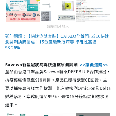
點擊圖片放大
延伸閱讀：【快速測試套裝】CATALO全線門市$16快速
測試劑換購優惠！15分鐘驗新冠病毒 準確性高達
98.26%
Savewo新型冠狀病毒快速抗原測試劑
>>按此選購<<
產品由香港口罩品牌Savewo聯乘DEEPBLUE合作推出，
抗疫優惠價低至$18買到。產品已獲得歐盟CE認證，主
要以採集鼻液樣本作檢測，能有效檢測Omicron及Delta
變種病毒，準確度達至99%，最快15分鐘就能知道檢測
結果。