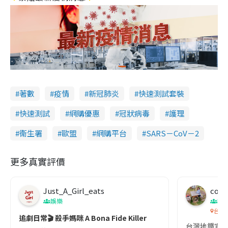
著數
疫情
新冠肺炎
快速測試套裝
快速測試
網購優惠
冠狀病毒
護理
衞生署
歐盟
網購平台
SARS－CoV－2
更多真實評價
Just_A_Girl_eats
co c
娛樂
吹
台灣
追劇日常🎬 殺手媽咪 A Bona Fide Killer
台灣地鐵宣