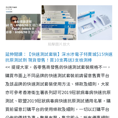
點擊圖片放大
延伸閱讀：【快速測試套裝】深水埗電子特賣城$15快速
抗原測試劑 現貨發售！買10支再送3支檢測棒
<< 提提大家，各零售商發售的快速測試套裝規格不一，
購買市面上不同品牌的快速測試套裝前請留意售賣平台
及該品牌的快速測試套裝使用方法、條款及細則，大家
亦可參考香港衞生署表列認可2019冠狀病毒病快速抗原
測試、歐盟2019冠狀病毒病快速抗原測試通用名單，購
買前留意訂購平台的使用條款及細則，一切以訂購平台
公佈的價錢為準。數量有限，售完即止；所有優惠細則