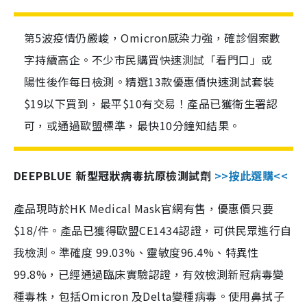
第5波疫情仍嚴峻，Omicron感染力強，確診個案數
字持續高企。不少市民購買快速測試「看門口」或
陽性後作每日檢測。精選13款優惠價快速測試套裝
$19以下買到，最平$10有交易！產品已獲衛生署認
可，或通過歐盟標準，最快10分鐘知結果。
DEEPBLUE 新型冠狀病毒抗原檢測試劑
>>按此選購<<
產品現時於HK Medical Mask官網有售，優惠價只要
$18/件。產品已獲得歐盟CE1434認證，可供民眾進行自
我檢測。準確度 99.03%、靈敏度96.4%、特異性
99.8%，已經通過臨床實驗認證，有效檢測新冠病毒變
種毒株，包括Omicron 及Delta變種病毒。使用鼻拭子