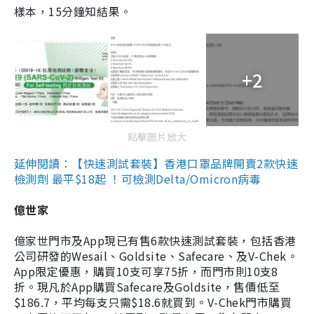
樣本，15分鐘知結果。
+2
點擊圖片放大
延伸閱讀：【快速測試套裝】香港口罩品牌開賣2款快速
檢測劑 最平$18起 ！可檢測Delta/Omicron病毒
億世家
億家世門市及App現已有售6款快速測試套裝，包括香港
公司研發的Wesail、Goldsite、Safecare、及V-Chek。
App限定優惠，購買10支可享75折，而門市則10支8
折。現凡於App購買Safecare及Goldsite，售價低至
$186.7，平均每支只需$18.6就買到。V-Chek門市購買