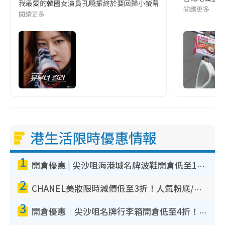
我最愛的韓國女演員孔曉振終於要回歸小螢幕啦!這次的劇本改編自同名
閱讀更多
閱讀更多
港生活限時優惠情報
1
開倉優惠 | 尖沙咀海港城名牌波鞋開倉低至1折！On鞋$899起／Joy&Peace鞋履$98起
2
CHANEL美妝限時減價低至3折！人氣粉底/唇膏/精華液低至$275！COCO香水都有平
3
開倉優惠｜尖沙咀名牌行李箱開倉低至4折！一連5日 American Tourister/ace./Hallmark $200起！