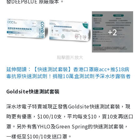
發DEEPBLUE 原廠版本。
+2
點擊圖片放大
延伸閱讀：【快速測試套裝】香港口罩廠acc+推$18病
毒抗原快速測試劑！捐贈10萬盒測試劑予深水埗露宿者
Goldsite快速測試套裝
深水埗電子特賣城現正發售Goldsite快速測試套裝，現
時更有優惠，$100/10支，平均每支$10，買10支再送口
罩。另外有售YHLO及Green Spring的快速測試套裝，
一樣低至$100/10支送口罩。