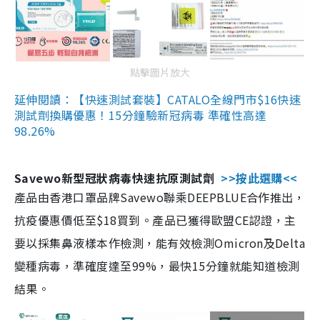
點擊圖片放大
延伸閱讀：【快速測試套裝】CATALO全線門市$16快速
測試劑換購優惠！15分鐘驗新冠病毒 準確性高達
98.26%
Savewo新型冠狀病毒快速抗原測試劑
>>按此選購<<
產品由香港口罩品牌Savewo聯乘DEEPBLUE合作推出，
抗疫優惠價低至$18買到。產品已獲得歐盟CE認證，主
要以採集鼻液樣本作檢測，能有效檢測Omicron及Delta
變種病毒，準確度達至99%，最快15分鐘就能知道檢測
結果。