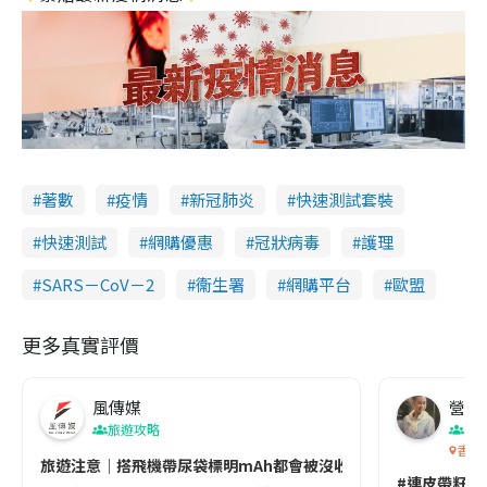
著數
疫情
新冠肺炎
快速測試套裝
快速測試
網購優惠
冠狀病毒
護理
SARS－CoV－2
衞生署
網購平台
歐盟
更多真實評價
風傳媒
營養教
旅遊攻略
生
香港
旅遊注意｜搭飛機帶尿袋標明mAh都會被沒收😱出發前切記檢查「1
#連皮帶籽都