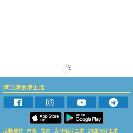
港玩港食港生活
活動展覽
市集
開倉
尖沙咀好去處
銅鑼灣好去處