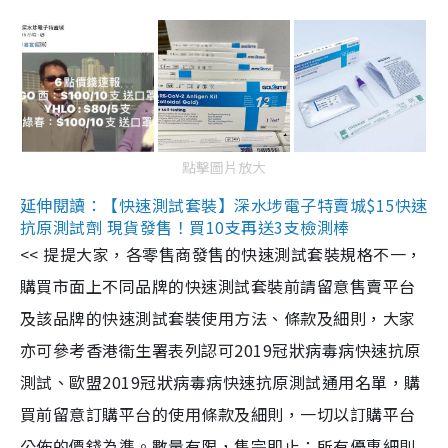
點擊圖片放大
延伸閱讀：【快速測試套裝】深水埗電子特賣城$15快速
抗原測試劑 現貨發售！買10支再送3支檢測棒
<< 提提大家，各零售商發售的快速測試套裝規格不一，
購買市面上不同品牌的快速測試套裝前請留意售賣平台
及該品牌的快速測試套裝使用方法、條款及細則，大家
亦可參考香港衞生署表列認可2019冠狀病毒病快速抗原
測試、歐盟2019冠狀病毒病快速抗原測試通用名單，購
買前留意訂購平台的使用條款及細則，一切以訂購平台
公佈的價錢為準。數量有限，售完即止；所有優惠細則