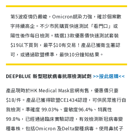
第5波疫情仍嚴峻，Omicron感染力強，確診個案數
字持續高企。不少市民購買快速測試「看門口」或
陽性後作每日檢測。精選13款優惠價快速測試套裝
$19以下買到，最平$10有交易！產品已獲衛生署認
可，或通過歐盟標準，最快10分鐘知結果。
DEEPBLUE 新型冠狀病毒抗原檢測試劑
>>按此選購<<
產品現時於HK Medical Mask官網有售，優惠價只要
$18/件。產品已獲得歐盟CE1434認證，可供民眾進行自
我檢測。準確度 99.03%、靈敏度96.4%、特異性
99.8%，已經通過臨床實驗認證，有效檢測新冠病毒變
種毒株，包括Omicron 及Delta變種病毒。使用鼻拭子