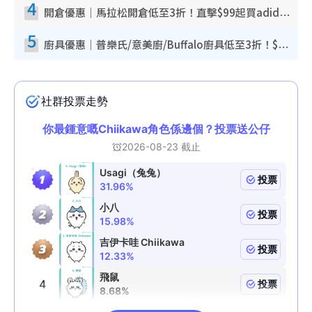
4
開倉優惠｜馬拉松開倉低至3折！直擊$99起買adidas／New Balance／Puma鞋款 STANLEY保溫杯劈價至$119起
5
廚具優惠｜普樂氏/意美廚/Buffalo廚具低至3折！$89起買煎鍋／炒鑊／個人鍋 同場小家電激減至$99起