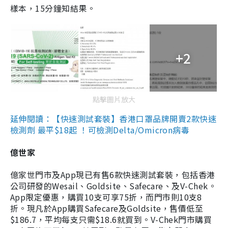
樣本，15分鐘知結果。
+2
點擊圖片放大
延伸閱讀：【快速測試套裝】香港口罩品牌開賣2款快速
檢測劑 最平$18起 ！可檢測Delta/Omicron病毒
億世家
億家世門市及App現已有售6款快速測試套裝，包括香港
公司研發的Wesail、Goldsite、Safecare、及V-Chek。
App限定優惠，購買10支可享75折，而門市則10支8
折。現凡於App購買Safecare及Goldsite，售價低至
$186.7，平均每支只需$18.6就買到。V-Chek門市購買