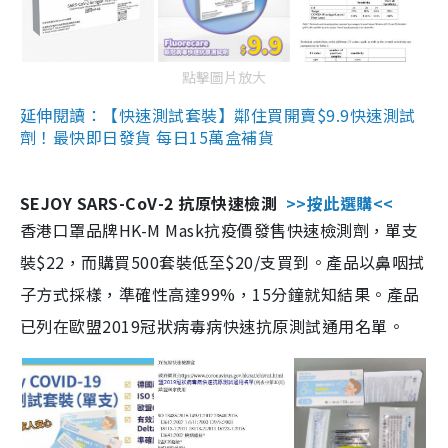
點擊圖片放大
延伸閱讀：【快速測試套裝】鄰住買開賣$9.9快速測試
劑！最快即日發貨 每日15萬盒補貨
SEJOY SARS-CoV-2 抗原快速檢測
>>按此選購<<
香港口罩品牌HK-M Mask抗疫價發售快速檢測劑，單支
裝$22，而購買500套裝低至$20/支買到。產品以鼻咽拭
子方式採樣，準確性高達99%，15分鐘就知結果。產品
已列在歐盟2019冠狀病毒病快速抗原測試通用名單。