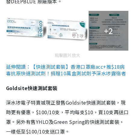
發DEEPBLUE 原廠版本。
+2
點擊圖片放大
延伸閱讀：【快速測試套裝】香港口罩廠acc+推$18病
毒抗原快速測試劑！捐贈10萬盒測試劑予深水埗露宿者
Goldsite快速測試套裝
深水埗電子特賣城現正發售Goldsite快速測試套裝，現
時更有優惠，$100/10支，平均每支$10，買10支再送口
罩。另外有售YHLO及Green Spring的快速測試套裝，
一樣低至$100/10支送口罩。