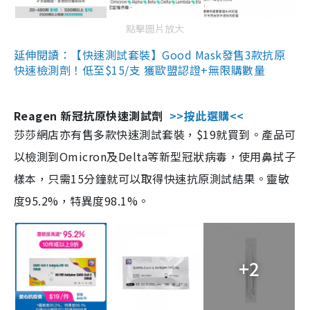
點擊圖片放大
延伸閱讀：【快速測試套裝】Good Mask發售3款抗原
快速檢測劑！低至$15/支 獲歐盟認證+無限購數量
Reagen 新冠抗原快速測試劑
>>按此選購<<
莎莎網店亦有售多款快速測試套裝，$19就買到。產品可
以檢測到Omicron及Delta等新型冠狀病毒，使用鼻拭子
樣本，只需15分鐘就可以取得快速抗原測試結果。靈敏
度95.2%，特異度98.1%。
+2