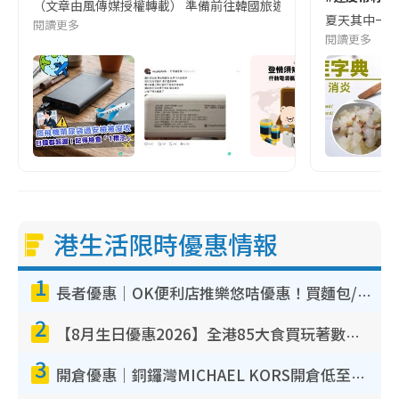
（文章由風傳媒授權轉載） 準備前往韓國旅遊的民眾，近期要特別留
夏天其中一種時
閱讀更多
閱讀更多
港生活限時優惠情報
1
長者優惠｜OK便利店推樂悠咭優惠！買麵包/牛奶/保健品拍卡即減
2
【8月生日優惠2026】全港85大食買玩著數攻略 自助餐/火鍋放題同行免費＋誠品/DONKI送現金券
3
開倉優惠｜銅鑼灣MICHAEL KORS開倉低至17折！直擊$500起買手袋/銀包/鞋款 必買經典Jet Set系列