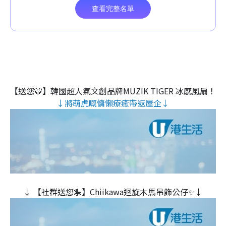
【送您🐯】韓國超人氣文創品牌MUZIK TIGER 冰感風扇！
↓將萌虎嘅慵懶療癒帶返屋企↓
↓ 【社群送您🎠】Chiikawa迴旋木⾺吊飾公仔✨↓