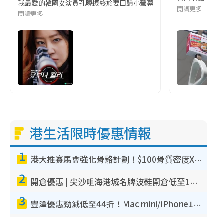
我最愛的韓國女演員孔曉振終於要回歸小螢幕啦!這次的劇本改編自同名
閱讀更多
閱讀更多
港生活限時優惠情報
1
港大推賽馬會強化骨骼計劃！$100骨質密度X光檢查 完成免費運動訓練送超市禮券！附參加資格
2
開倉優惠 | 尖沙咀海港城名牌波鞋開倉低至1折！On鞋$899起／Joy&Peace鞋履$98起
3
豐澤優惠勁減低至44折！Mac mini/iPhone17Pro大減價！廚房家電$220起