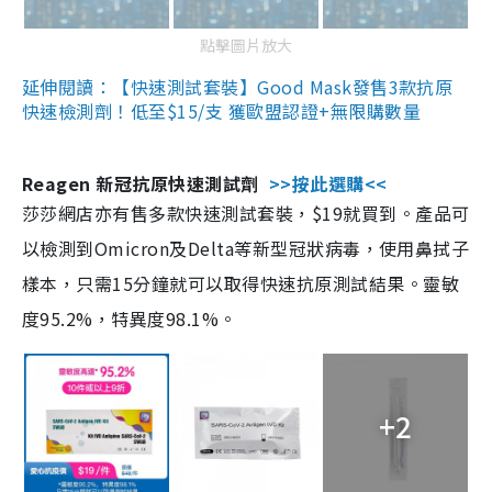
點擊圖片放大
延伸閱讀：【快速測試套裝】Good Mask發售3款抗原
快速檢測劑！低至$15/支 獲歐盟認證+無限購數量
Reagen 新冠抗原快速測試劑
>>按此選購<<
莎莎網店亦有售多款快速測試套裝，$19就買到。產品可
以檢測到Omicron及Delta等新型冠狀病毒，使用鼻拭子
樣本，只需15分鐘就可以取得快速抗原測試結果。靈敏
度95.2%，特異度98.1%。
+2