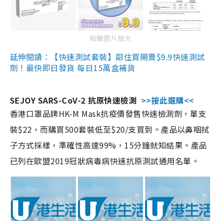
點擊圖片放大
延伸閱讀：【快速測試套裝】鄰住買開賣$9.9快速測試
劑！最快即日發貨 每日15萬盒補貨
SEJOY SARS-CoV-2 抗原快速檢測
>>按此選購<<
香港口罩品牌HK-M Mask抗疫價發售快速檢測劑，單支
裝$22，而購買500套裝低至$20/支買到。產品以鼻咽拭
子方式採樣，準確性高達99%，15分鐘就知結果。產品
已列在歐盟2019冠狀病毒病快速抗原測試通用名單。