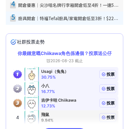
4
開倉優惠｜尖沙咀名牌行李箱開倉低至4折！一連5日 American Tourister/ace./Hallmark $200起！
5
廚具開倉｜特福Tefal廚具/家電開倉低至3折！$220起買平底鍋/炒鑊/湯煲！電飯煲/吸塵機/燙斗$418起