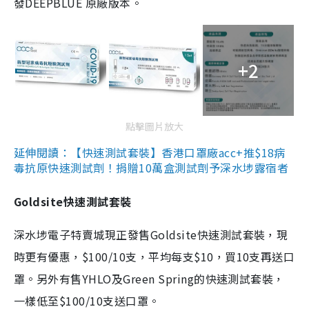
發DEEPBLUE 原廠版本。
+2
點擊圖片放大
延伸閱讀：【快速測試套裝】香港口罩廠acc+推$18病
毒抗原快速測試劑！捐贈10萬盒測試劑予深水埗露宿者
Goldsite快速測試套裝
深水埗電子特賣城現正發售Goldsite快速測試套裝，現
時更有優惠，$100/10支，平均每支$10，買10支再送口
罩。另外有售YHLO及Green Spring的快速測試套裝，
一樣低至$100/10支送口罩。