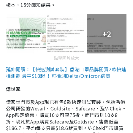
樣本，15分鐘知結果。
+2
點擊圖片放大
延伸閱讀：【快速測試套裝】香港口罩品牌開賣2款快速
檢測劑 最平$18起 ！可檢測Delta/Omicron病毒
億世家
億家世門市及App現已有售6款快速測試套裝，包括香港
公司研發的Wesail、Goldsite、Safecare、及V-Chek。
App限定優惠，購買10支可享75折，而門市則10支8
折。現凡於App購買Safecare及Goldsite，售價低至
$186.7，平均每支只需$18.6就買到。V-Chek門市購買