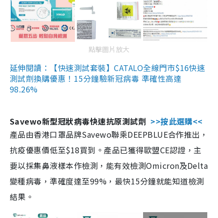
點擊圖片放大
延伸閱讀：【快速測試套裝】CATALO全線門市$16快速
測試劑換購優惠！15分鐘驗新冠病毒 準確性高達
98.26%
Savewo新型冠狀病毒快速抗原測試劑
>>按此選購<<
產品由香港口罩品牌Savewo聯乘DEEPBLUE合作推出，
抗疫優惠價低至$18買到。產品已獲得歐盟CE認證，主
要以採集鼻液樣本作檢測，能有效檢測Omicron及Delta
變種病毒，準確度達至99%，最快15分鐘就能知道檢測
結果。