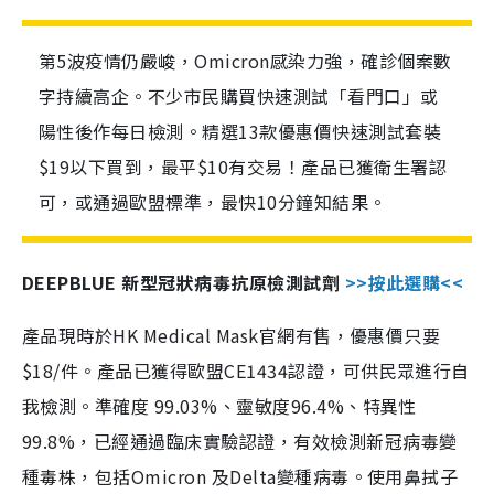
第5波疫情仍嚴峻，Omicron感染力強，確診個案數
字持續高企。不少市民購買快速測試「看門口」或
陽性後作每日檢測。精選13款優惠價快速測試套裝
$19以下買到，最平$10有交易！產品已獲衛生署認
可，或通過歐盟標準，最快10分鐘知結果。
DEEPBLUE 新型冠狀病毒抗原檢測試劑
>>按此選購<<
產品現時於HK Medical Mask官網有售，優惠價只要
$18/件。產品已獲得歐盟CE1434認證，可供民眾進行自
我檢測。準確度 99.03%、靈敏度96.4%、特異性
99.8%，已經通過臨床實驗認證，有效檢測新冠病毒變
種毒株，包括Omicron 及Delta變種病毒。使用鼻拭子