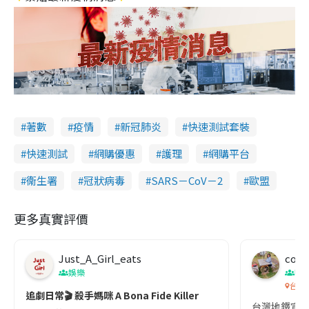
著數
疫情
新冠肺炎
快速測試套裝
快速測試
網購優惠
護理
網購平台
衞生署
冠狀病毒
SARS－CoV－2
歐盟
更多真實評價
Just_A_Girl_eats
co c
娛樂
吹
台灣
追劇日常🎬 殺手媽咪 A Bona Fide Killer
台灣地鐵宣