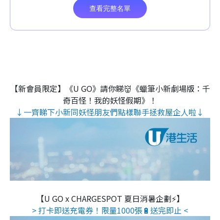
【新會員限定】《U GO》請你睇👹《蠟筆小新劇場版：千
奇百怪！我的妖怪假期》！
↓一齊睇下小新同妖怪朋友們點樣聯手拯救屋企人啦↓
【U GO x CHARGESPOT 夏日消暑企劃⚡】
> 打卡即送充電券！限量1000張🔋送完即止 <