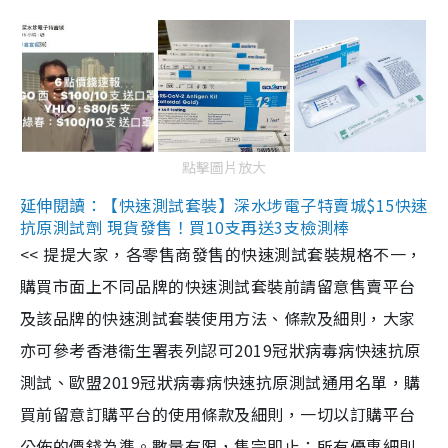
點擊圖片放大
延伸閱讀：【快速測試套裝】深水埗電子特賣城$15快速
抗原測試劑 現貨發售！買10支再送3支檢測棒
<< 提提大家，各零售商發售的快速測試套裝規格不一，
購買市面上不同品牌的快速測試套裝前請留意售賣平台
及該品牌的快速測試套裝使用方法、條款及細則，大家
亦可參考香港衞生署表列認可2019冠狀病毒病快速抗原
測試、歐盟2019冠狀病毒病快速抗原測試通用名單，購
買前留意訂購平台的使用條款及細則，一切以訂購平台
公佈的價錢為準。數量有限，售完即止；所有優惠細則