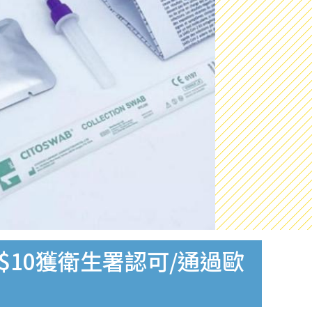
$10獲衛生署認可/通過歐