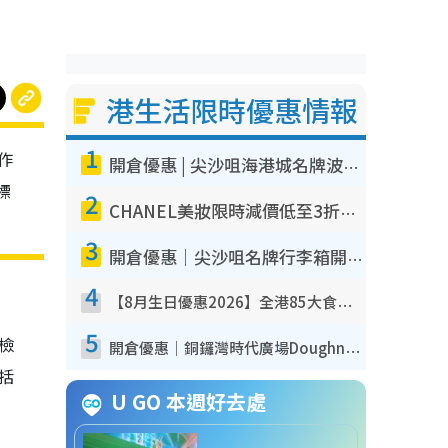
港生活限時優惠情報
1
作
開倉優惠 | 尖沙咀海港城名牌波鞋開倉低至1折！On鞋$899起／Joy&Peace鞋履$98起
標
2
CHANEL美妝限時減價低至3折！人氣粉底/唇膏/精華液低至$275！COCO香水都有平
3
開倉優惠｜尖沙咀名牌行李箱開倉低至4折！一連5日 American Tourister/ace./Hallmark $200起！
4
【8月生日優惠2026】全港85大食買玩著數攻略 自助餐/火鍋放題同行免費＋誠品/DONKI送現金券
5
我檢
開倉優惠｜銅鑼灣時代廣場Doughnut/Campo Marzio開倉低至1折！背囊、書包、手袋劈價$200起
包括
U GO 本週好去處