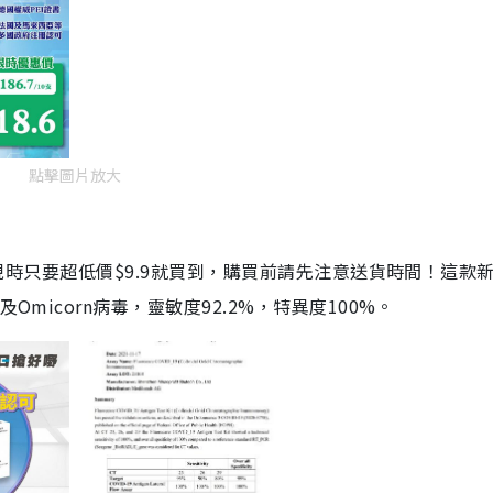
點擊圖片放大
劑，現時只要超低價$9.9就買到，購買前請先注意送貨時間！這款
Omicorn病毒，靈敏度92.2%，特異度100%。