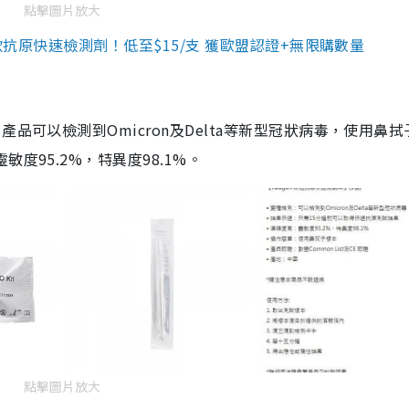
點擊圖片放大
3款抗原快速檢測劑！低至$15/支 獲歐盟認證+無限購數量
品可以檢測到Omicron及Delta等新型冠狀病毒，使用鼻拭
度95.2%，特異度98.1%。
點擊圖片放大