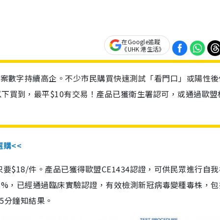
在Google追蹤
《UHK 港生活》
診個案數字持續高企。不少市民購買快速測試「看門口」或陽性後
以下買到，最平$10有交易！產品已獲衛生署認可，或通過歐盟
選購<<
惠價只要$18/件。產品已獲得歐盟CE1434認證，可供民眾進行自
性99.8%，已經通過臨床實驗認證，有效檢測新冠病毒變種毒株，
，15分鐘知結果。