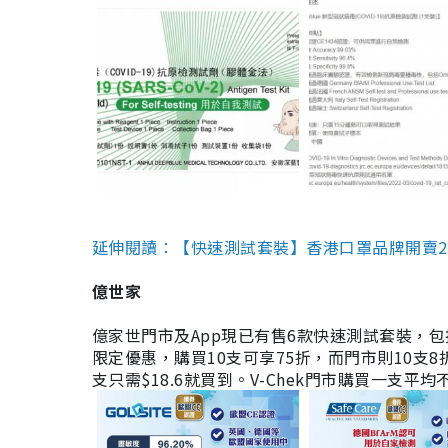
延伸閱讀：【快速測試套裝】香港口罩品牌開賣2款快速
億世家
億家世門市及App現已有售6款快速測試套裝，包括香港公司
限定優惠，購買10支可享75折，而門市則10支8折。現
支只需$18.6就買到。V-Chek門市購買一支平