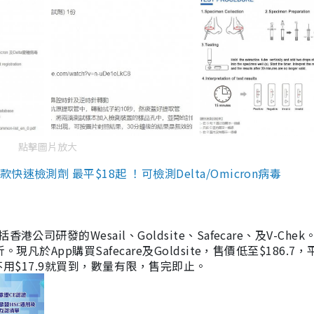
點擊圖片放大
檢測劑 最平$18起 ！可檢測Delta/Omicron病毒
研發的Wesail、Goldsite、Safecare、及V-Chek。
凡於App購買Safecare及Goldsite，售價低至$186.7
均不用$17.9就買到，數量有限，售完即止。