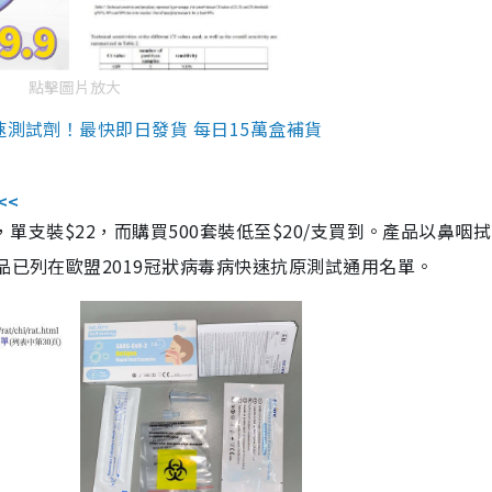
點擊圖片放大
速測試劑！最快即日發貨 每日15萬盒補貨
<<
，單支裝$22，而購買500套裝低至$20/支買到。產品以鼻咽
品已列在歐盟2019冠狀病毒病快速抗原測試通用名單。