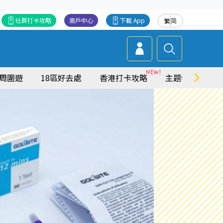
社群打卡攻略
商戶中心
下載 App
繁
简
周圍遊
18區好去處
香港打卡攻略
主題特集