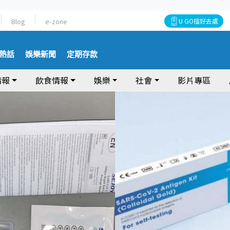
Blog
e-zone
U GO搵好去處
熱話
娛樂新聞
定期存款
情報
飲食情報
娛樂
社會
影片專區