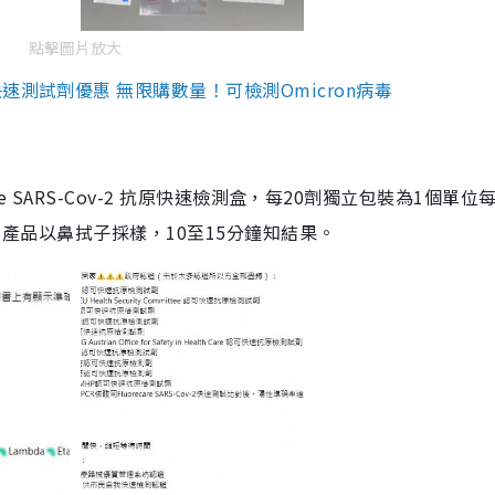
點擊圖片放大
測試劑優惠 無限購數量！可檢測Omicron病毒
are SARS-Cov-2 抗原快速檢測盒，每20劑獨立包裝為1個單位
5。產品以鼻拭子採樣，10至15分鐘知結果。