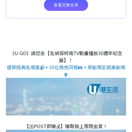
《U GO》請您去【名偵探柯南TV動畫播放30週年紀念
展】！
還原經典名場面📹＋30位角色同框📸＋原創限定感謝劇場
🍿
【出POST即賺💰】賺取無上限現金賞！