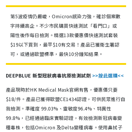
第5波疫情仍嚴峻，Omicron感染力強，確診個案數
字持續高企。不少市民購買快速測試「看門口」或
陽性後作每日檢測。精選13款優惠價快速測試套裝
$19以下買到，最平$10有交易！產品已獲衛生署認
可，或通過歐盟標準，最快10分鐘知結果。
DEEPBLUE 新型冠狀病毒抗原檢測試劑
>>按此選購<<
產品現時於HK Medical Mask官網有售，優惠價只要
$18/件。產品已獲得歐盟CE1434認證，可供民眾進行自
我檢測。準確度 99.03%、靈敏度96.4%、特異性
99.8%，已經通過臨床實驗認證，有效檢測新冠病毒變
種毒株，包括Omicron 及Delta變種病毒。使用鼻拭子