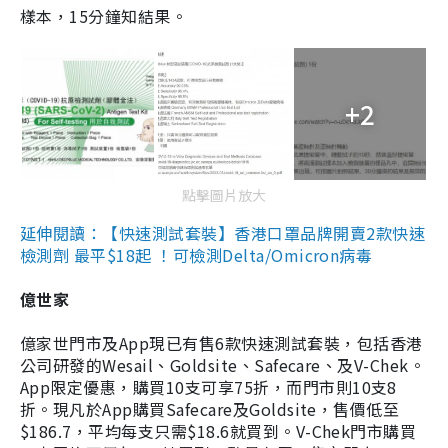
樣本，15分鐘知結果。
+2
點擊圖片放大
延伸閱讀：【快速測試套裝】香港口罩品牌開賣2款快速
檢測劑 最平$18起 ！可檢測Delta/Omicron病毒
億世家
億家世門市及App現已有售6款快速測試套裝，包括香港
公司研發的Wesail、Goldsite、Safecare、及V-Chek。
App限定優惠，購買10支可享75折，而門市則10支8
折。現凡於App購買Safecare及Goldsite，售價低至
$186.7，平均每支只需$18.6就買到。V-Chek門市購買