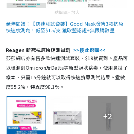
點擊圖片放大
延伸閱讀：【快速測試套裝】Good Mask發售3款抗原
快速檢測劑！低至$15/支 獲歐盟認證+無限購數量
Reagen 新冠抗原快速測試劑
>>按此選購<<
莎莎網店亦有售多款快速測試套裝，$19就買到。產品可
以檢測到Omicron及Delta等新型冠狀病毒，使用鼻拭子
樣本，只需15分鐘就可以取得快速抗原測試結果。靈敏
度95.2%，特異度98.1%。
+2