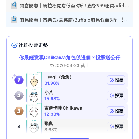
4
開倉優惠｜馬拉松開倉低至3折！直擊$99起買adidas／New Balance／Puma鞋款 STANLEY保溫杯劈價至$119起
5
廚具優惠｜普樂氏/意美廚/Buffalo廚具低至3折！$89起買煎鍋／炒鑊／個人鍋 同場小家電激減至$99起