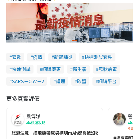
著數
疫情
新冠肺炎
快速測試套裝
快速測試
網購優惠
衞生署
冠狀病毒
SARS－CoV－2
護理
歐盟
網購平台
更多真實評價
風傳媒
營養教
旅遊攻略
生
香港
旅遊注意｜搭飛機帶尿袋標明mAh都會被沒收😱出發前切記檢查「1
#連皮帶籽都