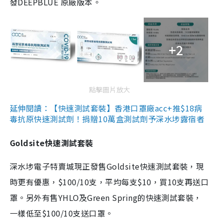
發DEEPBLUE 原廠版本。
+2
點擊圖片放大
延伸閱讀：【快速測試套裝】香港口罩廠acc+推$18病
毒抗原快速測試劑！捐贈10萬盒測試劑予深水埗露宿者
Goldsite快速測試套裝
深水埗電子特賣城現正發售Goldsite快速測試套裝，現
時更有優惠，$100/10支，平均每支$10，買10支再送口
罩。另外有售YHLO及Green Spring的快速測試套裝，
一樣低至$100/10支送口罩。