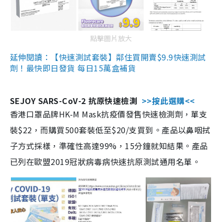
點擊圖片放大
延伸閱讀：【快速測試套裝】鄰住買開賣$9.9快速測試
劑！最快即日發貨 每日15萬盒補貨
SEJOY SARS-CoV-2 抗原快速檢測
>>按此選購<<
香港口罩品牌HK-M Mask抗疫價發售快速檢測劑，單支
裝$22，而購買500套裝低至$20/支買到。產品以鼻咽拭
子方式採樣，準確性高達99%，15分鐘就知結果。產品
已列在歐盟2019冠狀病毒病快速抗原測試通用名單。