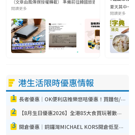
（文章由風傳媒授權轉載） 準備前往韓國旅遊的民眾，近期要特別留
夏天其中一種時
閱讀更多
閱讀更多
港生活限時優惠情報
1
長者優惠｜OK便利店推樂悠咭優惠！買麵包/牛奶/保健品拍卡即減
2
【8月生日優惠2026】全港85大食買玩著數攻略 自助餐/火鍋放題同行免費＋誠品/DONKI送現金券
3
開倉優惠｜銅鑼灣MICHAEL KORS開倉低至17折！直擊$500起買手袋/銀包/鞋款 必買經典Jet Set系列