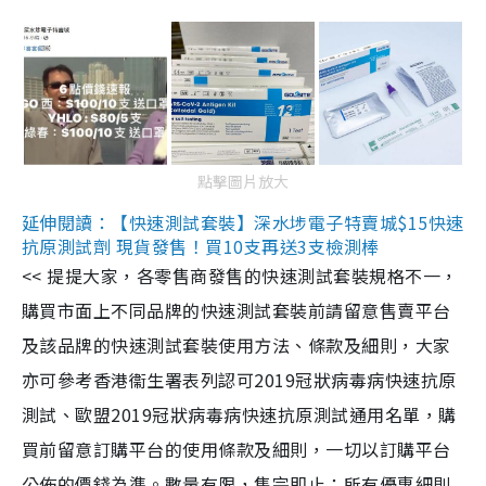
點擊圖片放大
延伸閱讀：【快速測試套裝】深水埗電子特賣城$15快速
抗原測試劑 現貨發售！買10支再送3支檢測棒
<< 提提大家，各零售商發售的快速測試套裝規格不一，
購買市面上不同品牌的快速測試套裝前請留意售賣平台
及該品牌的快速測試套裝使用方法、條款及細則，大家
亦可參考香港衞生署表列認可2019冠狀病毒病快速抗原
測試、歐盟2019冠狀病毒病快速抗原測試通用名單，購
買前留意訂購平台的使用條款及細則，一切以訂購平台
公佈的價錢為準。數量有限，售完即止；所有優惠細則