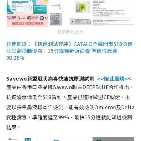
點擊圖片放大
延伸閱讀：【快速測試套裝】CATALO全線門市$16快速
測試劑換購優惠！15分鐘驗新冠病毒 準確性高達
98.26%
Savewo新型冠狀病毒快速抗原測試劑
>>按此選購<<
產品由香港口罩品牌Savewo聯乘DEEPBLUE合作推出，
抗疫優惠價低至$18買到。產品已獲得歐盟CE認證，主
要以採集鼻液樣本作檢測，能有效檢測Omicron及Delta
變種病毒，準確度達至99%，最快15分鐘就能知道檢測
結果。