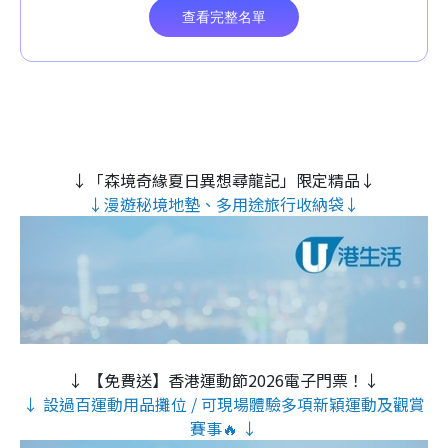
↓「森境奇緣夏日異想尋龍記」限定精品↓
↓漫遊秘境地墊、多用途旅行收納袋↓
↓ 【免費送】香港運動節2026電子門票！↓
↓ 設過百運動用品攤位 / 可現場體驗多項新穎運動及觀賞
賽事🔥 ↓