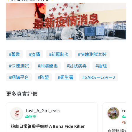
著數
疫情
新冠肺炎
快速測試套裝
快速測試
網購優惠
冠狀病毒
護理
網購平台
歐盟
衞生署
SARS－CoV－2
更多真實評價
Just_A_Girl_eats
co c
娛樂
吹
台灣
追劇日常🎬 殺手媽咪 A Bona Fide Killer
台灣地鐵宣