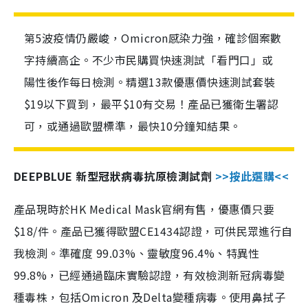
第5波疫情仍嚴峻，Omicron感染力強，確診個案數
字持續高企。不少市民購買快速測試「看門口」或
陽性後作每日檢測。精選13款優惠價快速測試套裝
$19以下買到，最平$10有交易！產品已獲衛生署認
可，或通過歐盟標準，最快10分鐘知結果。
DEEPBLUE 新型冠狀病毒抗原檢測試劑
>>按此選購<<
產品現時於HK Medical Mask官網有售，優惠價只要
$18/件。產品已獲得歐盟CE1434認證，可供民眾進行自
我檢測。準確度 99.03%、靈敏度96.4%、特異性
99.8%，已經通過臨床實驗認證，有效檢測新冠病毒變
種毒株，包括Omicron 及Delta變種病毒。使用鼻拭子