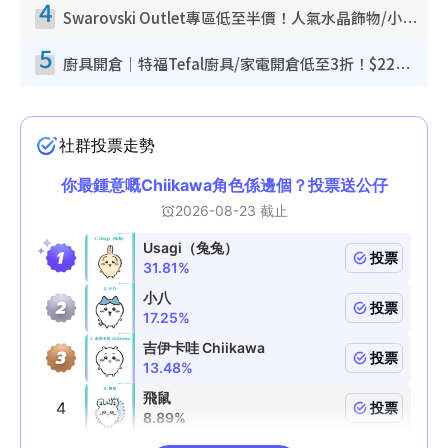
4
Swarovski Outlet專區低至半價！人氣水晶飾物/小擺設$138起！迪士尼款/水晶高跟鞋都有平
5
廚具開倉｜特福Tefal廚具/家電開倉低至3折！$220起買平底鍋/炒鑊/湯煲！電飯煲/吸塵機/燙斗$418起