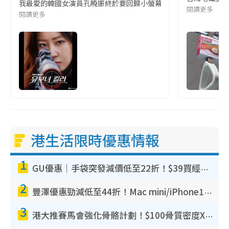
我最愛的韓國女演員孔曉振終於要回歸小螢幕啦!這次的劇本改編自同名
閱讀更多
閱讀更多
港生活限時優惠情報
1
GU優惠｜手袋突發減價低至22折！$39買經典波士頓包/餃子袋！飾物同步減價$29起！
2
豐澤優惠勁減低至44折！Mac mini/iPhone17Pro大減價！廚房家電$220起
3
港大推賽馬會強化骨骼計劃！$100骨質密度X光檢查 完成免費運動訓練送超市禮券！附參加資格