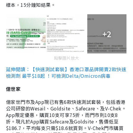
樣本，15分鐘知結果。
+2
點擊圖片放大
延伸閱讀：【快速測試套裝】香港口罩品牌開賣2款快速
檢測劑 最平$18起 ！可檢測Delta/Omicron病毒
億世家
億家世門市及App現已有售6款快速測試套裝，包括香港
公司研發的Wesail、Goldsite、Safecare、及V-Chek。
App限定優惠，購買10支可享75折，而門市則10支8
折。現凡於App購買Safecare及Goldsite，售價低至
$186.7，平均每支只需$18.6就買到。V-Chek門市購買