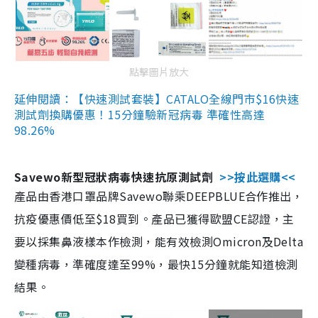
點擊圖片放大
延伸閱讀：【快速測試套裝】CATALO全線門市$16快速
測試劑換購優惠！15分鐘驗新冠病毒 準確性高達
98.26%
Savewo新型冠狀病毒快速抗原測試劑
>>按此選購<<
產品由香港口罩品牌Savewo聯乘DEEPBLUE合作推出，
抗疫優惠價低至$18買到。產品已獲得歐盟CE認證，主
要以採集鼻液樣本作檢測，能有效檢測Omicron及Delta
變種病毒，準確度達至99%，最快15分鐘就能知道檢測
結果。