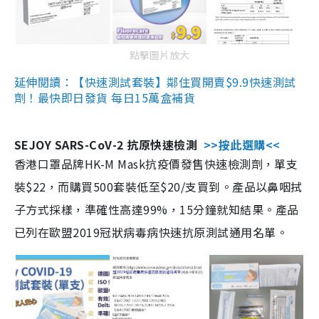
點擊圖片放大
延伸閱讀：【快速測試套裝】鄰住買開賣$9.9快速測試
劑！最快即日發貨 每日15萬盒補貨
SEJOY SARS-CoV-2 抗原快速檢測
>>按此選購<<
香港口罩品牌HK-M Mask抗疫價發售快速檢測劑，單支
裝$22，而購買500套裝低至$20/支買到。產品以鼻咽拭
子方式採樣，準確性高達99%，15分鐘就知結果。產品
已列在歐盟2019冠狀病毒病快速抗原測試通用名單。