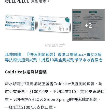
發DEEPBLUE 原廠版本。
+2
點擊圖片放大
延伸閱讀：【快速測試套裝】香港口罩廠acc+推$18病
毒抗原快速測試劑！捐贈10萬盒測試劑予深水埗露宿者
Goldsite快速測試套裝
深水埗電子特賣城現正發售Goldsite快速測試套裝，現
時更有優惠，$100/10支，平均每支$10，買10支再送口
罩。另外有售YHLO及Green Spring的快速測試套裝，
一樣低至$100/10支送口罩。