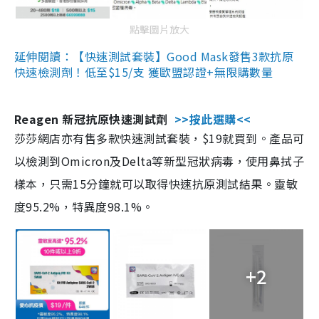
點擊圖片放大
延伸閱讀：【快速測試套裝】Good Mask發售3款抗原
快速檢測劑！低至$15/支 獲歐盟認證+無限購數量
Reagen 新冠抗原快速測試劑
>>按此選購<<
莎莎網店亦有售多款快速測試套裝，$19就買到。產品可
以檢測到Omicron及Delta等新型冠狀病毒，使用鼻拭子
樣本，只需15分鐘就可以取得快速抗原測試結果。靈敏
度95.2%，特異度98.1%。
+2